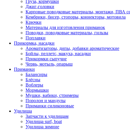
Груза, кормушки
Джиг-головки
Карповые поводковые материалы, монтажи, ПВА се
Кембрики, бисер, стопоры, коннекторы, мотовила
Крючки
Материалы для изготовления приманок
Поводки, поводковые материалы, гильзы
Поплавки
Прикормка, насадки
Ароматизаторы, дипы, добавки ароматические
Бойлы, пеллетс, макуха, насадки
Прикормки сыпучие
Червь, мотыль, опарыш
Приманки
Балансиры
Блёсны
Воблеры
Мормышки
Мушки, вабики, стримеры
Поролон и мандулы
Приманки силиконовые
Удилища
Запчасти к удилищам
Удилища surf, boat
Удилища зимние