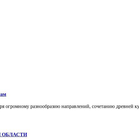
там
ря огромному разнообразию направлений, сочетанию древней к
Й ОБЛАСТИ