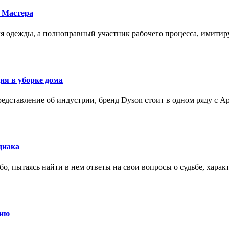
 Мастера
для одежды, а полноправный участник рабочего процесса, имит
ия в уборке дома
редставление об индустрии, бренд Dyson стоит в одном ряду с Ap
диака
о, пытаясь найти в нем ответы на свои вопросы о судьбе, харак
нию