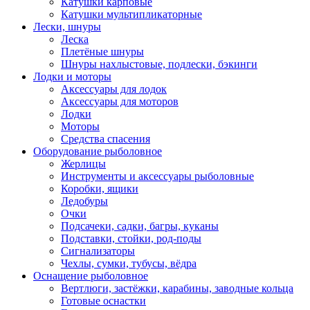
Катушки карповые
Катушки мультипликаторные
Лески, шнуры
Леска
Плетёные шнуры
Шнуры нахлыстовые, подлески, бэкинги
Лодки и моторы
Аксессуары для лодок
Аксессуары для моторов
Лодки
Моторы
Средства спасения
Оборудование рыболовное
Жерлицы
Инструменты и аксессуары рыболовные
Коробки, ящики
Ледобуры
Очки
Подсачеки, садки, багры, куканы
Подставки, стойки, род-поды
Сигнализаторы
Чехлы, сумки, тубусы, вёдра
Оснащение рыболовное
Вертлюги, застёжки, карабины, заводные кольца
Готовые оснастки