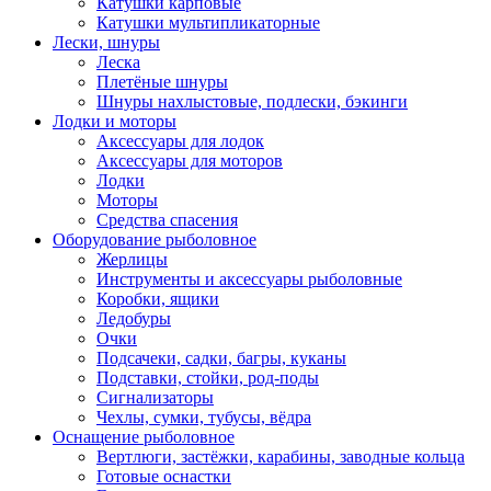
Катушки карповые
Катушки мультипликаторные
Лески, шнуры
Леска
Плетёные шнуры
Шнуры нахлыстовые, подлески, бэкинги
Лодки и моторы
Аксессуары для лодок
Аксессуары для моторов
Лодки
Моторы
Средства спасения
Оборудование рыболовное
Жерлицы
Инструменты и аксессуары рыболовные
Коробки, ящики
Ледобуры
Очки
Подсачеки, садки, багры, куканы
Подставки, стойки, род-поды
Сигнализаторы
Чехлы, сумки, тубусы, вёдра
Оснащение рыболовное
Вертлюги, застёжки, карабины, заводные кольца
Готовые оснастки