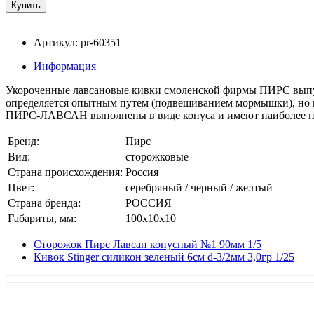
Артикул: pr-60351
Информация
Укороченные лавсановые кивки смоленской фирмы ПИРС выпускаю
определяется опытным путем (подвешиванием мормышки), но в 
ПИРС-ЛАВСАН выполнены в виде конуса и имеют наиболее над
Бренд:
Пирс
Вид:
сторожковые
Страна происхождения:
Россия
Цвет:
серебряный / черный / желтый
Страна бренда:
РОССИЯ
Габариты, мм:
100x10x10
Сторожок Пирс Лавсан конусный №1 90мм 1/5
Кивок Stinger силикон зеленый 6см d-3/2мм 3,0гр 1/25