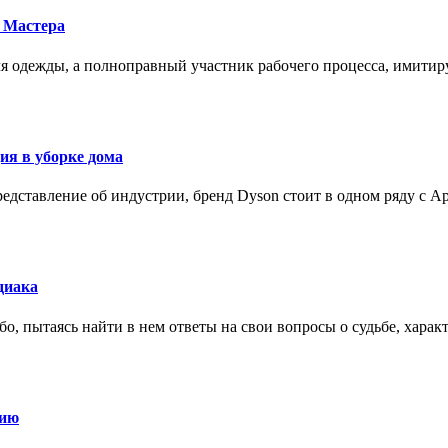
 Мастера
для одежды, а полноправный участник рабочего процесса, имит
ия в уборке дома
редставление об индустрии, бренд Dyson стоит в одном ряду с Ap
диака
о, пытаясь найти в нем ответы на свои вопросы о судьбе, харак
нию