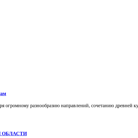
там
ря огромному разнообразию направлений, сочетанию древней к
Й ОБЛАСТИ