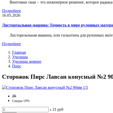
Винтовые сваи – это инженерное решение, которое радика
Подробнее
16.05.2026
Листорезальная машина: Точность в мире рулонных матер
Листорезальная машина, или гильотина для рулонных мат
Подробнее
Главная
Удилища
Удилища зимние
Пирс
Сторожок Пирс Лавсан конусный №2 90м
26
Скидка 19%
21
руб
x