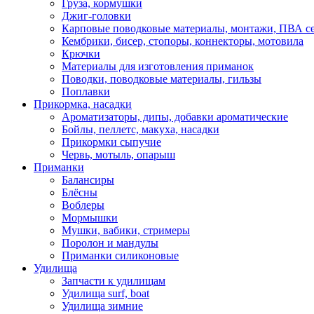
Груза, кормушки
Джиг-головки
Карповые поводковые материалы, монтажи, ПВА се
Кембрики, бисер, стопоры, коннекторы, мотовила
Крючки
Материалы для изготовления приманок
Поводки, поводковые материалы, гильзы
Поплавки
Прикормка, насадки
Ароматизаторы, дипы, добавки ароматические
Бойлы, пеллетс, макуха, насадки
Прикормки сыпучие
Червь, мотыль, опарыш
Приманки
Балансиры
Блёсны
Воблеры
Мормышки
Мушки, вабики, стримеры
Поролон и мандулы
Приманки силиконовые
Удилища
Запчасти к удилищам
Удилища surf, boat
Удилища зимние