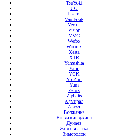
TsuYoki
UG
Usami
Van Fook
Versus
Vision
VMC
Wefox
Wormix
Xesta
XTR
Yamashita
Yarie
YGK
Yo-Zuri
Yum
Zetrix
Zipbaits
Адмирал
Аргут
Волжанка
Волжские джиги
Дунаев
Жидкая латка
Зимородок