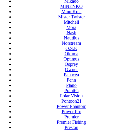
Mikado
MINENKO
Minn Kota
Mister Twister
Mitchell
Mora
Nash
Nautilus
Norstream
O.S.P.
Okuma
Optimus
Osprey
Owner
Panacea
Penn
Plano
Point65
Polar Vision
Pontoon21
Power Phantom
Power Pro
Premier
Premier Fishing
Preston