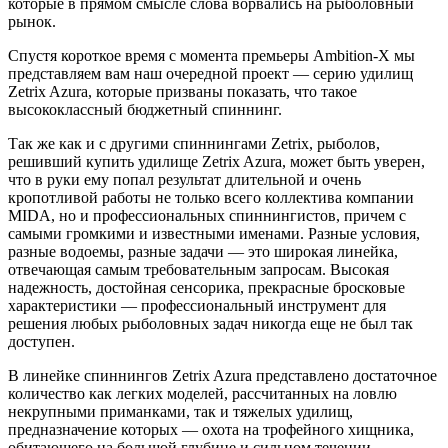
которые в прямом смысле слова ворвались на рыболовный
рынок.
Спустя короткое время с момента премьеры Ambition-X мы
представляем вам наш очередной проект — серию удилищ
Zetrix Azura, которые призваны показать, что такое
высококлассный бюджетный спиннинг.
Так же как и с другими спиннингами Zetrix, рыболов,
решивший купить удилище Zetrix Azura, может быть уверен,
что в руки ему попал результат длительной и очень
кропотливой работы не только всего коллектива компании
MIDA, но и профессиональных спиннингистов, причем с
самыми громкими и известными именами. Разные условия,
разные водоемы, разные задачи — это широкая линейка,
отвечающая самым требовательным запросам. Высокая
надежность, достойная сенсорика, прекрасные бросковые
характеристики — профессиональный инструмент для
решения любых рыболовных задач никогда еще не был так
доступен.
В линейке спиннингов Zetrix Azura представлено достаточное
количество как легких моделей, рассчитанных на ловлю
некрупными приманками, так и тяжелых удилищ,
предназначение которых — охота на трофейного хищника,
обитающего на большой глубине и сильном течении.