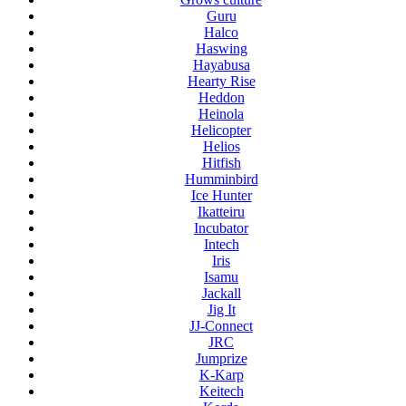
Guru
Halco
Haswing
Hayabusa
Hearty Rise
Heddon
Heinola
Helicopter
Helios
Hitfish
Humminbird
Ice Hunter
Ikatteiru
Incubator
Intech
Iris
Isamu
Jackall
Jig It
JJ-Connect
JRC
Jumprize
K-Karp
Keitech