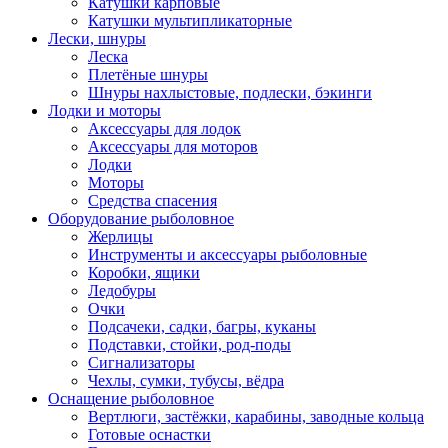
Катушки карповые
Катушки мультипликаторные
Лески, шнуры
Леска
Плетёные шнуры
Шнуры нахлыстовые, подлески, бэкинги
Лодки и моторы
Аксессуары для лодок
Аксессуары для моторов
Лодки
Моторы
Средства спасения
Оборудование рыболовное
Жерлицы
Инструменты и аксессуары рыболовные
Коробки, ящики
Ледобуры
Очки
Подсачеки, садки, багры, куканы
Подставки, стойки, род-поды
Сигнализаторы
Чехлы, сумки, тубусы, вёдра
Оснащение рыболовное
Вертлюги, застёжки, карабины, заводные кольца
Готовые оснастки