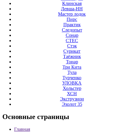
Клинская
Левша-НН
Мастер лодок
Пирс
Практик
Следопыт
Сонар
СТЕС
Стэк
Сурикат
Таёжник
Тонар
Три Кита
Тула
Турченко
УЛОВКА
Хольстер
ХСН
Экструзион
Эхолот 35
Основные
страницы
Главная