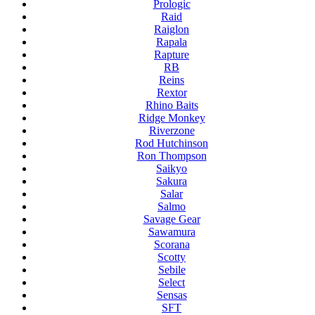
Prologic
Raid
Raiglon
Rapala
Rapture
RB
Reins
Rextor
Rhino Baits
Ridge Monkey
Riverzone
Rod Hutchinson
Ron Thompson
Saikyo
Sakura
Salar
Salmo
Savage Gear
Sawamura
Scorana
Scotty
Sebile
Select
Sensas
SFT