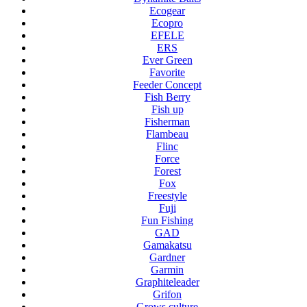
Ecogear
Ecopro
EFELE
ERS
Ever Green
Favorite
Feeder Concept
Fish Berry
Fish up
Fisherman
Flambeau
Flinc
Force
Forest
Fox
Freestyle
Fuji
Fun Fishing
GAD
Gamakatsu
Gardner
Garmin
Graphiteleader
Grifon
Grows culture