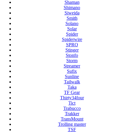
Shaman
Shimano
Siweida
Smith
Solano
Solar
Spider
Spiderwire
SPRO
Stinger
Stonfo
Storm
Streamer
Sufix
Sunline
Tailwalk
Taka
TF Gear
Thirty34four
Tict
Trabucco
Trakker
TransMount
Trolling master
TSF