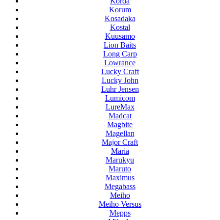
Korda
Korum
Kosadaka
Kostal
Kuusamo
Lion Baits
Long Carp
Lowrance
Lucky Craft
Lucky John
Luhr Jensen
Lumicom
LureMax
Madcat
Magbite
Magellan
Major Craft
Maria
Marukyu
Maruto
Maximus
Megabass
Meiho
Meiho Versus
Mepps