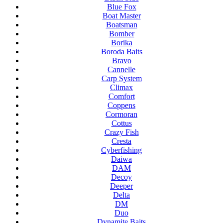
Blue Fox
Boat Master
Boatsman
Bomber
Borika
Boroda Baits
Bravo
Cannelle
Carp System
Climax
Comfort
Coppens
Cormoran
Cottus
Crazy Fish
Cresta
Cyberfishing
Daiwa
DAM
Decoy
Deeper
Delta
DM
Duo
Dynamite Baits