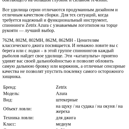
Все удилища серии отличаются продуманным дизайном и
отличным качеством сборки. Для тех ситуаций, когда
требуется надежный и функциональный инструмент,
спиннинги Zetrix Azura с узнаваемым логотипом на торце
рукояти — лучший выбор.
762M, 802M, 802MH, 862M, 862MH - Ценителям
классического джига посвящается. И неважно ловите вы с
берега или с лодки – в этой группе спиннингов каждый
рыболов найдет свое удилище. Эти «катапульты» приятно
удивят вас своей дальнобойностью и позволят обловить
самую дальнюю бровку или коряжник, а отличные сенсорные
качества не позволят упустить поклевку самого осторожного
хищника.
Бренд:
Zetrix
Модель:
Azura
Вид:
штекерные
на щуку / на судака / на окуня / на
Объект ловли:
жереха
Техника ловли:
для джига
Класс:
медиум