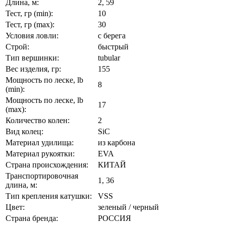
Длина, м:
2, 59
Тест, гр (min):
10
Тест, гр (max):
30
Условия ловли:
с берега
Строй:
быстрый
Тип вершинки:
tubular
Вес изделия, гр:
155
Мощность по леске, lb
8
(min):
Мощность по леске, lb
17
(max):
Количество колен:
2
Вид колец:
SiC
Материал удилища:
из карбона
Материал рукоятки:
EVA
Страна происхождения:
КИТАЙ
Транспортировочная
1, 36
длина, м:
Тип крепления катушки:
VSS
Цвет:
зеленый / черный
Страна бренда:
РОССИЯ