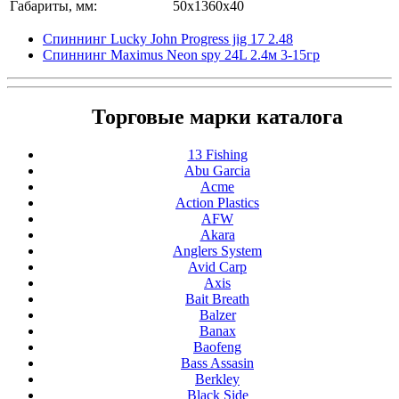
Габариты, мм:
50x1360x40
Спиннинг Lucky John Progress jig 17 2.48
Спиннинг Maximus Neon spy 24L 2.4м 3-15гр
Торговые марки каталога
13 Fishing
Abu Garcia
Acme
Action Plastics
AFW
Akara
Anglers System
Avid Carp
Axis
Bait Breath
Balzer
Banax
Baofeng
Bass Assasin
Berkley
Black Side