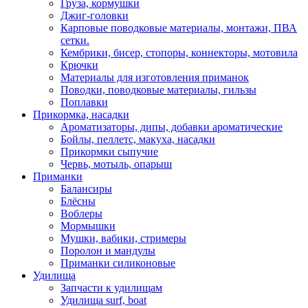
Груза, кормушки
Джиг-головки
Карповые поводковые материалы, монтажи, ПВА
сетки.
Кембрики, бисер, стопоры, коннекторы, мотовила
Крючки
Материалы для изготовления приманок
Поводки, поводковые материалы, гильзы
Поплавки
Прикормка, насадки
Ароматизаторы, дипы, добавки ароматические
Бойлы, пеллетс, макуха, насадки
Прикормки сыпучие
Червь, мотыль, опарыш
Приманки
Балансиры
Блёсны
Воблеры
Мормышки
Мушки, вабики, стримеры
Поролон и мандулы
Приманки силиконовые
Удилища
Запчасти к удилищам
Удилища surf, boat