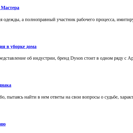
 Мастера
для одежды, а полноправный участник рабочего процесса, имит
ия в уборке дома
редставление об индустрии, бренд Dyson стоит в одном ряду с Ap
диака
о, пытаясь найти в нем ответы на свои вопросы о судьбе, харак
нию