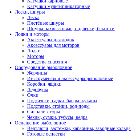
Катушки карповые
Катушки мультипликаторные
Лески, шнуры
Леска
Плетёные шнуры
Шнуры нахлыстовые, подлески, бэкинги
Лодки и моторы
Аксессуары для лодок
Аксессуары для моторов
Лодки
Моторы
Средства спасения
Оборудование рыболовное
Жерлицы
Инструменты и аксессуары рыболовные
Коробки, ящики
Ледобуры
Очки
Подсачеки, садки, багры, куканы
Подставки, стойки, род-поды
Сигнализаторы
Чехлы, сумки, тубусы, вёдра
Оснащение рыболовное
Вертлюги, застёжки, карабины, заводные кольца
Готовые оснастки