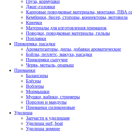
Груза, кормушки
Джиг-головки
Карповые поводковые материалы, монтажи, ПВА се
Кембрики, бисер, стопоры, коннекторы, мотовила
Крючки
Материалы для изготовления приманок
Поводки, поводковые материалы, гильзы
Поплавки
Прикормка, насадки
Ароматизаторы, дипы, добавки ароматические
Бойлы, пеллетс, макуха, насадки
Прикормки сыпучие
Червь, мотыль, опарыш
Приманки
Балансиры
Блёсны
Воблеры
Мормышки
Мушки, вабики, стримеры
Поролон и мандулы
Приманки силиконовые
Удилища
Запчасти к удилищам
Удилища surf, boat
Удилища зимние