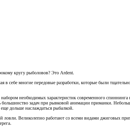
окому кругу рыболовов? Это Ardent.
шая в себе многие передовые разработки, которые были тщатель
м набором необходимых характеристик современного спиннинга п
ть большинство задач при рывковой анимации приманки. Неболь
 еще дольше наслаждаться рыбалкой.
й ловли. Великолепно работают со всеми видами джиговых прим
ерега.