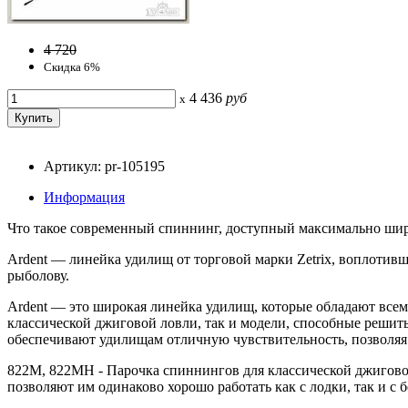
4 720
Скидка 6%
4 436
руб
x
Артикул: pr-105195
Информация
Что такое современный спиннинг, доступный максимально шир
Ardent — линейка удилищ от торговой марки Zetrix, воплотив
рыболову.
Ardent — это широкая линейка удилищ, которые обладают все
классической джиговой ловли, так и модели, способные реши
обеспечивают удилищам отличную чувствительность, позволяя
822M, 822MH - Парочка спиннингов для классической джигово
позволяют им одинаково хорошо работать как с лодки, так и с б