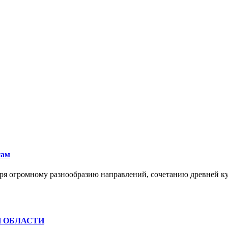
там
ря огромному разнообразию направлений, сочетанию древней к
Й ОБЛАСТИ