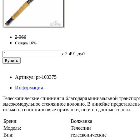
2 966
Скидка 16%
2 491
руб
x
Артикул: pr-103375
Информация
Телескопические спиннинги благодаря минимальной транспорт
высокомодульное стеклянное волокно. В линейке представлены 
только на спиннинговые приманки, но и на донные снасти.
Бренд:
Волжанка
Модель:
Телеспин
Вид:
телескопические