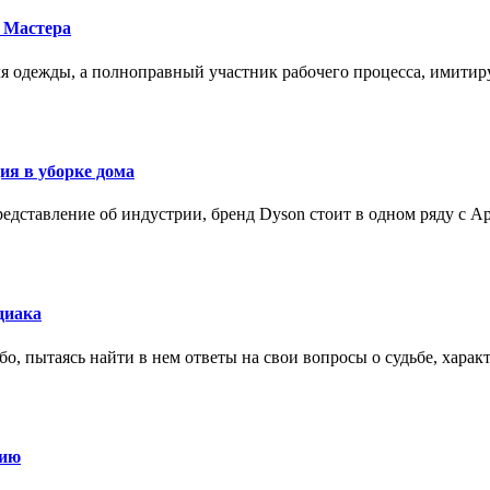
 Мастера
для одежды, а полноправный участник рабочего процесса, имит
ия в уборке дома
редставление об индустрии, бренд Dyson стоит в одном ряду с Ap
диака
о, пытаясь найти в нем ответы на свои вопросы о судьбе, харак
нию