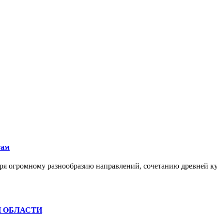
там
ря огромному разнообразию направлений, сочетанию древней к
Й ОБЛАСТИ