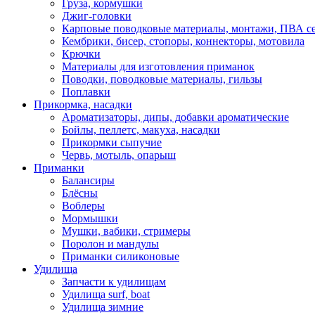
Груза, кормушки
Джиг-головки
Карповые поводковые материалы, монтажи, ПВА се
Кембрики, бисер, стопоры, коннекторы, мотовила
Крючки
Материалы для изготовления приманок
Поводки, поводковые материалы, гильзы
Поплавки
Прикормка, насадки
Ароматизаторы, дипы, добавки ароматические
Бойлы, пеллетс, макуха, насадки
Прикормки сыпучие
Червь, мотыль, опарыш
Приманки
Балансиры
Блёсны
Воблеры
Мормышки
Мушки, вабики, стримеры
Поролон и мандулы
Приманки силиконовые
Удилища
Запчасти к удилищам
Удилища surf, boat
Удилища зимние