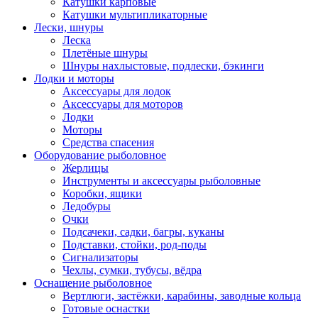
Катушки карповые
Катушки мультипликаторные
Лески, шнуры
Леска
Плетёные шнуры
Шнуры нахлыстовые, подлески, бэкинги
Лодки и моторы
Аксессуары для лодок
Аксессуары для моторов
Лодки
Моторы
Средства спасения
Оборудование рыболовное
Жерлицы
Инструменты и аксессуары рыболовные
Коробки, ящики
Ледобуры
Очки
Подсачеки, садки, багры, куканы
Подставки, стойки, род-поды
Сигнализаторы
Чехлы, сумки, тубусы, вёдра
Оснащение рыболовное
Вертлюги, застёжки, карабины, заводные кольца
Готовые оснастки