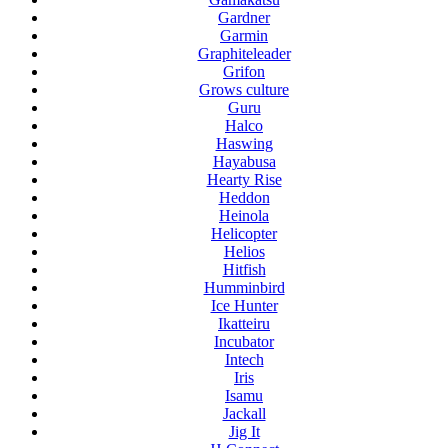
Gardner
Garmin
Graphiteleader
Grifon
Grows culture
Guru
Halco
Haswing
Hayabusa
Hearty Rise
Heddon
Heinola
Helicopter
Helios
Hitfish
Humminbird
Ice Hunter
Ikatteiru
Incubator
Intech
Iris
Isamu
Jackall
Jig It