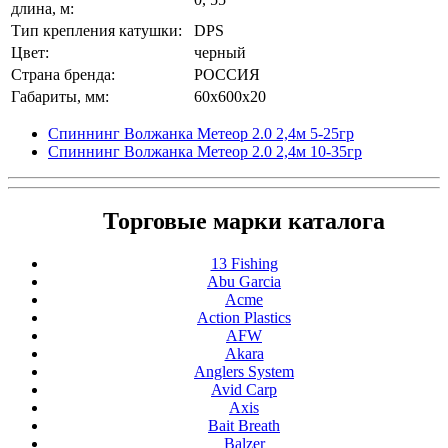
длина, м:
Тип крепления катушки:
DPS
Цвет:
черный
Страна бренда:
РОССИЯ
Габариты, мм:
60x600x20
Спиннинг Волжанка Метеор 2.0 2,4м 5-25гр
Спиннинг Волжанка Метеор 2.0 2,4м 10-35гр
Торговые марки каталога
13 Fishing
Abu Garcia
Acme
Action Plastics
AFW
Akara
Anglers System
Avid Carp
Axis
Bait Breath
Balzer