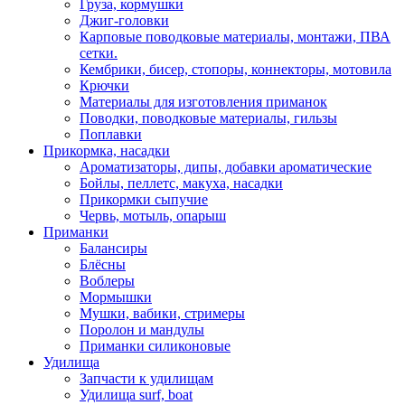
Груза, кормушки
Джиг-головки
Карповые поводковые материалы, монтажи, ПВА
сетки.
Кембрики, бисер, стопоры, коннекторы, мотовила
Крючки
Материалы для изготовления приманок
Поводки, поводковые материалы, гильзы
Поплавки
Прикормка, насадки
Ароматизаторы, дипы, добавки ароматические
Бойлы, пеллетс, макуха, насадки
Прикормки сыпучие
Червь, мотыль, опарыш
Приманки
Балансиры
Блёсны
Воблеры
Мормышки
Мушки, вабики, стримеры
Поролон и мандулы
Приманки силиконовые
Удилища
Запчасти к удилищам
Удилища surf, boat