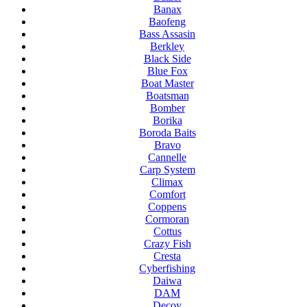
Banax
Baofeng
Bass Assasin
Berkley
Black Side
Blue Fox
Boat Master
Boatsman
Bomber
Borika
Boroda Baits
Bravo
Cannelle
Carp System
Climax
Comfort
Coppens
Cormoran
Cottus
Crazy Fish
Cresta
Cyberfishing
Daiwa
DAM
Decoy