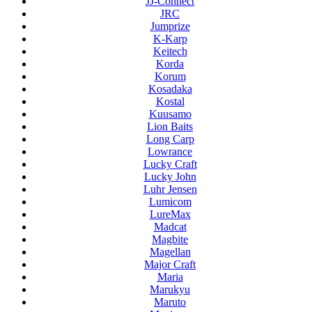
JJ-Connect
JRC
Jumprize
K-Karp
Keitech
Korda
Korum
Kosadaka
Kostal
Kuusamo
Lion Baits
Long Carp
Lowrance
Lucky Craft
Lucky John
Luhr Jensen
Lumicom
LureMax
Madcat
Magbite
Magellan
Major Craft
Maria
Marukyu
Maruto