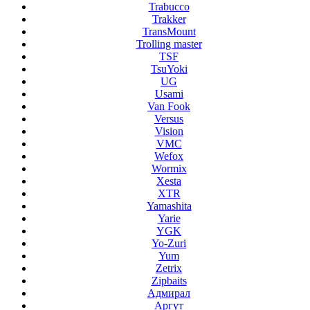
Trabucco
Trakker
TransMount
Trolling master
TSF
TsuYoki
UG
Usami
Van Fook
Versus
Vision
VMC
Wefox
Wormix
Xesta
XTR
Yamashita
Yarie
YGK
Yo-Zuri
Yum
Zetrix
Zipbaits
Адмирал
Аргут