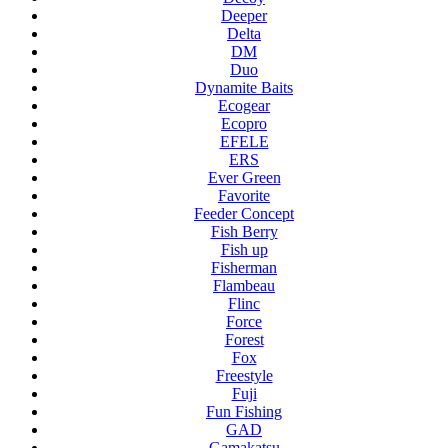
Deeper
Delta
DM
Duo
Dynamite Baits
Ecogear
Ecopro
EFELE
ERS
Ever Green
Favorite
Feeder Concept
Fish Berry
Fish up
Fisherman
Flambeau
Flinc
Force
Forest
Fox
Freestyle
Fuji
Fun Fishing
GAD
Gamakatsu