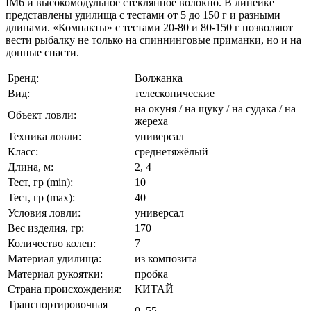
IM6 и высокомодульное стеклянное волокно. В линейке
представлены удилища с тестами от 5 до 150 г и разными
длинами. «Компакты» с тестами 20-80 и 80-150 г позволяют
вести рыбалку не только на спиннинговые приманки, но и на
донные снасти.
Бренд:
Волжанка
Вид:
телескопические
на окуня / на щуку / на судака / на
Объект ловли:
жереха
Техника ловли:
универсал
Класс:
среднетяжёлый
Длина, м:
2, 4
Тест, гр (min):
10
Тест, гр (max):
40
Условия ловли:
универсал
Вес изделия, гр:
170
Количество колен:
7
Материал удилища:
из композита
Материал рукоятки:
пробка
Страна происхождения:
КИТАЙ
Транспортировочная
0, 55