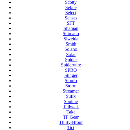
Scotty
Sebile
Select
Sensas
SFT
Shaman
Shimano
Siweida
Smith
Solano
Solar
Spider
Spiderwire
SPRO
Stinger
Stonfo
Storm
Streamer
Sufix
Sunline
Tailwalk
Taka
TF Gear
Thirty34four
Tict