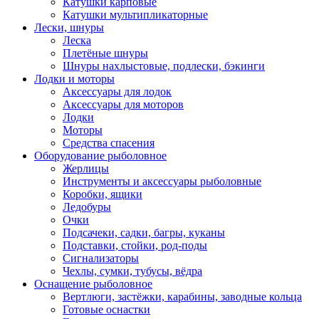
Катушки карповые
Катушки мультипликаторные
Лески, шнуры
Леска
Плетёные шнуры
Шнуры нахлыстовые, подлески, бэкинги
Лодки и моторы
Аксессуары для лодок
Аксессуары для моторов
Лодки
Моторы
Средства спасения
Оборудование рыболовное
Жерлицы
Инструменты и аксессуары рыболовные
Коробки, ящики
Ледобуры
Очки
Подсачеки, садки, багры, куканы
Подставки, стойки, род-поды
Сигнализаторы
Чехлы, сумки, тубусы, вёдра
Оснащение рыболовное
Вертлюги, застёжки, карабины, заводные кольца
Готовые оснастки