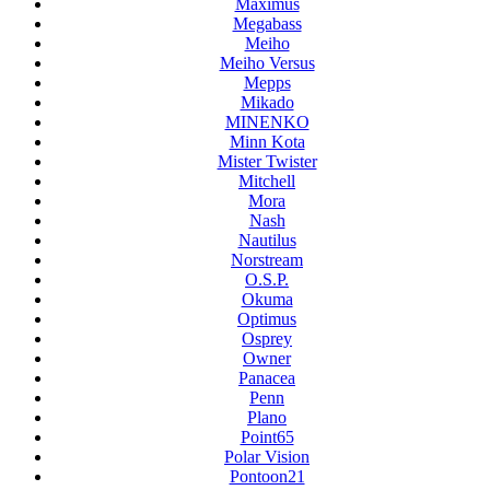
Maximus
Megabass
Meiho
Meiho Versus
Mepps
Mikado
MINENKO
Minn Kota
Mister Twister
Mitchell
Mora
Nash
Nautilus
Norstream
O.S.P.
Okuma
Optimus
Osprey
Owner
Panacea
Penn
Plano
Point65
Polar Vision
Pontoon21