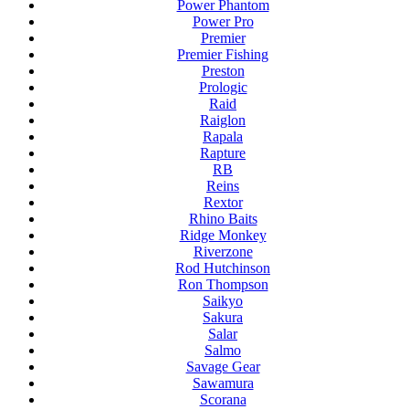
Power Phantom
Power Pro
Premier
Premier Fishing
Preston
Prologic
Raid
Raiglon
Rapala
Rapture
RB
Reins
Rextor
Rhino Baits
Ridge Monkey
Riverzone
Rod Hutchinson
Ron Thompson
Saikyo
Sakura
Salar
Salmo
Savage Gear
Sawamura
Scorana