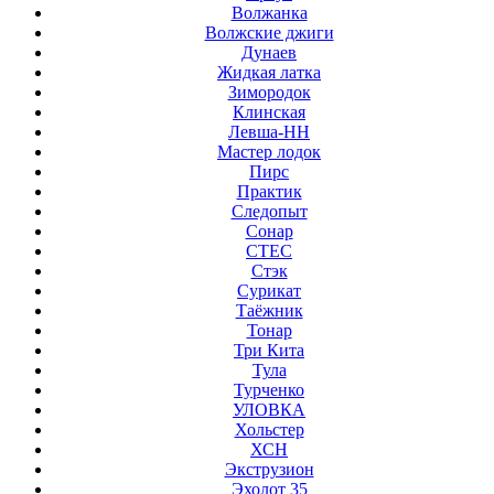
Волжанка
Волжские джиги
Дунаев
Жидкая латка
Зимородок
Клинская
Левша-НН
Мастер лодок
Пирс
Практик
Следопыт
Сонар
СТЕС
Стэк
Сурикат
Таёжник
Тонар
Три Кита
Тула
Турченко
УЛОВКА
Хольстер
ХСН
Экструзион
Эхолот 35