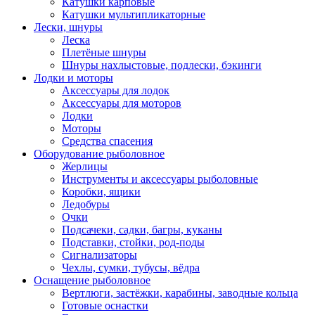
Катушки карповые
Катушки мультипликаторные
Лески, шнуры
Леска
Плетёные шнуры
Шнуры нахлыстовые, подлески, бэкинги
Лодки и моторы
Аксессуары для лодок
Аксессуары для моторов
Лодки
Моторы
Средства спасения
Оборудование рыболовное
Жерлицы
Инструменты и аксессуары рыболовные
Коробки, ящики
Ледобуры
Очки
Подсачеки, садки, багры, куканы
Подставки, стойки, род-поды
Сигнализаторы
Чехлы, сумки, тубусы, вёдра
Оснащение рыболовное
Вертлюги, застёжки, карабины, заводные кольца
Готовые оснастки