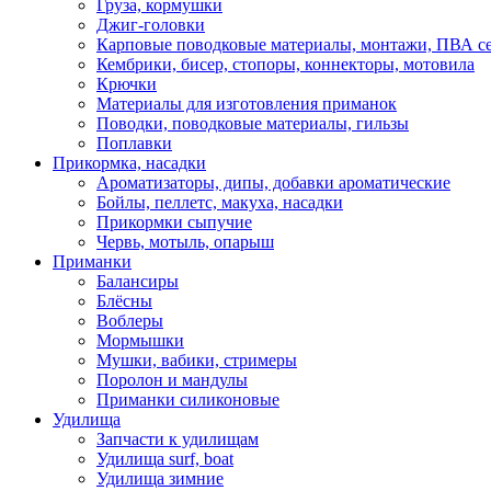
Груза, кормушки
Джиг-головки
Карповые поводковые материалы, монтажи, ПВА се
Кембрики, бисер, стопоры, коннекторы, мотовила
Крючки
Материалы для изготовления приманок
Поводки, поводковые материалы, гильзы
Поплавки
Прикормка, насадки
Ароматизаторы, дипы, добавки ароматические
Бойлы, пеллетс, макуха, насадки
Прикормки сыпучие
Червь, мотыль, опарыш
Приманки
Балансиры
Блёсны
Воблеры
Мормышки
Мушки, вабики, стримеры
Поролон и мандулы
Приманки силиконовые
Удилища
Запчасти к удилищам
Удилища surf, boat
Удилища зимние