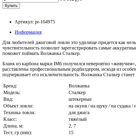
Артикул: pr-104975
Информация
Для любителей джиговой ловли это удилище придется как нельз
чувствительность позволит зарегистрировать самые аккуратные
поможет поймать Волжанка Сталкер.
Бланк из карбона марки IM6 получился невероятно «живучим»,
расставлены профессиональным родбилдером, исходя из особен
подчеркивает его исключительность. Волжанка Сталкер стане
Бренд:
Волжанка
Модель:
Сталкер
Вид:
штекерные
Объект ловли:
на окуня / на щуку / на судака /
Техника ловли:
для джига
Класс:
тяжёлый
Длина, м:
2, 7
Тест, гр (min):
15