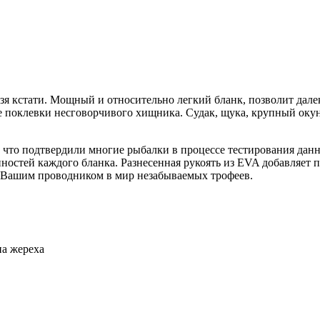
я кстати. Мощный и относительно легкий бланк, позволит далек
 поклевки несговорчивого хищника. Судак, щука, крупный окунь
 что подтвердили многие рыбалки в процессе тестирования дан
ностей каждого бланка. Разнесенная рукоять из EVA добавляет 
т Вашим проводником в мир незабываемых трофеев.
 на жереха