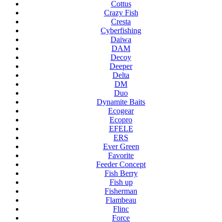
Cottus
Crazy Fish
Cresta
Cyberfishing
Daiwa
DAM
Decoy
Deeper
Delta
DM
Duo
Dynamite Baits
Ecogear
Ecopro
EFELE
ERS
Ever Green
Favorite
Feeder Concept
Fish Berry
Fish up
Fisherman
Flambeau
Flinc
Force