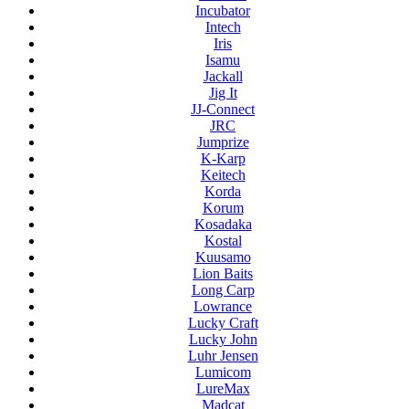
Incubator
Intech
Iris
Isamu
Jackall
Jig It
JJ-Connect
JRC
Jumprize
K-Karp
Keitech
Korda
Korum
Kosadaka
Kostal
Kuusamo
Lion Baits
Long Carp
Lowrance
Lucky Craft
Lucky John
Luhr Jensen
Lumicom
LureMax
Madcat