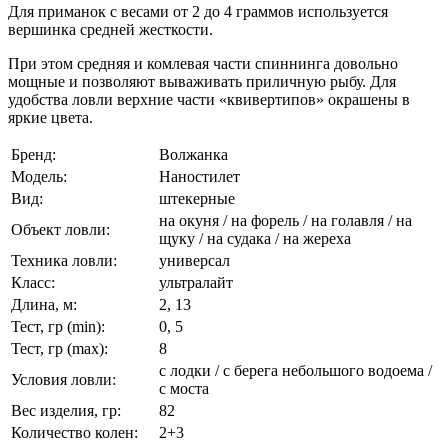
Для приманок с весами от 2 до 4 граммов используется
вершинка средней жесткости.
При этом средняя и комлевая части спиннинга довольно
мощные и позволяют вываживать приличную рыбу. Для
удобства ловли верхние части «квивертипов» окрашены в
яркие цвета.
Бренд:
Волжанка
Модель:
Наностилет
Вид:
штекерные
на окуня / на форель / на голавля / на
Объект ловли:
щуку / на судака / на жереха
Техника ловли:
универсал
Класс:
ультралайт
Длина, м:
2, 13
Тест, гр (min):
0, 5
Тест, гр (max):
8
с лодки / с берега небольшого водоема /
Условия ловли:
с моста
Вес изделия, гр:
82
Количество колен:
2+3