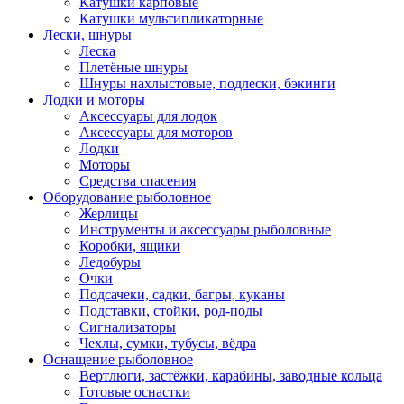
Катушки карповые
Катушки мультипликаторные
Лески, шнуры
Леска
Плетёные шнуры
Шнуры нахлыстовые, подлески, бэкинги
Лодки и моторы
Аксессуары для лодок
Аксессуары для моторов
Лодки
Моторы
Средства спасения
Оборудование рыболовное
Жерлицы
Инструменты и аксессуары рыболовные
Коробки, ящики
Ледобуры
Очки
Подсачеки, садки, багры, куканы
Подставки, стойки, род-поды
Сигнализаторы
Чехлы, сумки, тубусы, вёдра
Оснащение рыболовное
Вертлюги, застёжки, карабины, заводные кольца
Готовые оснастки