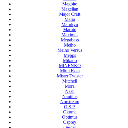
Magbite
Magellan
Major Craft
Maria
Marukyu
Maruto
Maximus
Megabass
Meiho
Meiho Versus
Mepps
Mikado
MINENKO
Minn Kota
Mister Twister
Mitchell
Mora
Nash
Nautilus
Norstream
O.S.P.
Okuma
Optimus
Osprey
Owner