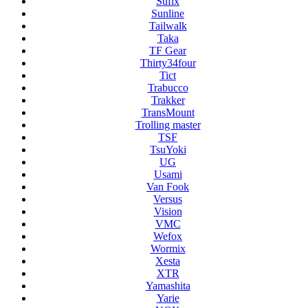
Sufix
Sunline
Tailwalk
Taka
TF Gear
Thirty34four
Tict
Trabucco
Trakker
TransMount
Trolling master
TSF
TsuYoki
UG
Usami
Van Fook
Versus
Vision
VMC
Wefox
Wormix
Xesta
XTR
Yamashita
Yarie