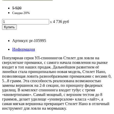
5 920
Скидка 20%
4 736
руб
x
Артикул: pr-105995
Информация
Популярная серия УЛ-спиннингов Стилет для ловли на
сверхлегкие приманки, с самого начала появления на рынке
входит в топ наших продаж. Дальнейшим развитием её
линейки стала принципиально новая модель, Стилет Нано,
позволяющая ловить разнообразными приманками с весами 0,
5...8 грамм. Эта способность реализована возможностью
замены вершинок на 2-й секции, по принципу фидерных
удилищ. В комплект спиннинга входит тубус с тремя
«квивертипами». Самый мощный, с верхним тестом до 8
граммов, делает удилище «универсалом» класса «лайт», а
самая мягкая вершинка превращает Стилет Нано в отличный
инструмент для ловли на мормышку.