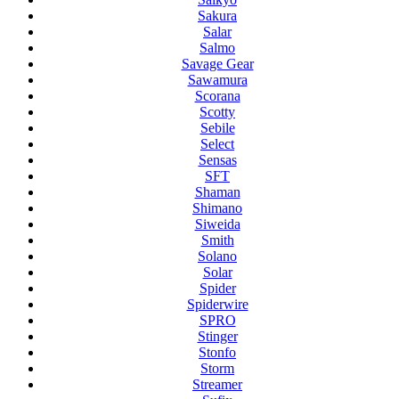
Sakura
Salar
Salmo
Savage Gear
Sawamura
Scorana
Scotty
Sebile
Select
Sensas
SFT
Shaman
Shimano
Siweida
Smith
Solano
Solar
Spider
Spiderwire
SPRO
Stinger
Stonfo
Storm
Streamer