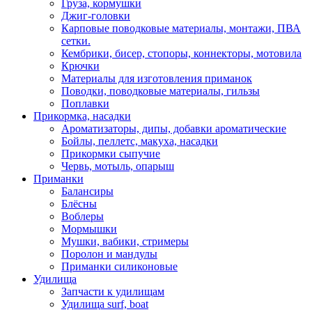
Груза, кормушки
Джиг-головки
Карповые поводковые материалы, монтажи, ПВА
сетки.
Кембрики, бисер, стопоры, коннекторы, мотовила
Крючки
Материалы для изготовления приманок
Поводки, поводковые материалы, гильзы
Поплавки
Прикормка, насадки
Ароматизаторы, дипы, добавки ароматические
Бойлы, пеллетс, макуха, насадки
Прикормки сыпучие
Червь, мотыль, опарыш
Приманки
Балансиры
Блёсны
Воблеры
Мормышки
Мушки, вабики, стримеры
Поролон и мандулы
Приманки силиконовые
Удилища
Запчасти к удилищам
Удилища surf, boat