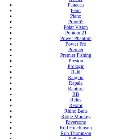
Panacea
Penn
Plano
Point65
Polar Vision
Pontoon21
Power Phantom
Power Pro
Premier
Premier Fishing
Preston
Prologic
Raid
Raiglon
Rapala
Rapture
RB
Reins
Rextor
Rhino Baits
Ridge Monkey
Riverzone
Rod Hutchinson
Ron Thompson
Saikyo