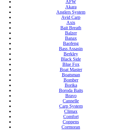
AFW
Akara
Anglers System
Avid Carp
Axis
Bait Breath
Balzer
Banax
Baofeng
Bass Assasin
Berkley
Black Side
Blue Fox
Boat Master
Boatsman
Bomber
Borika
Boroda Baits
Bravo
Cannelle
Carp System
Climax
Comfort
Coppens
Cormoran