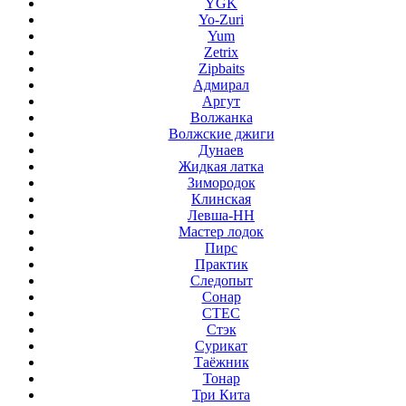
YGK
Yo-Zuri
Yum
Zetrix
Zipbaits
Адмирал
Аргут
Волжанка
Волжские джиги
Дунаев
Жидкая латка
Зимородок
Клинская
Левша-НН
Мастер лодок
Пирс
Практик
Следопыт
Сонар
СТЕС
Стэк
Сурикат
Таёжник
Тонар
Три Кита