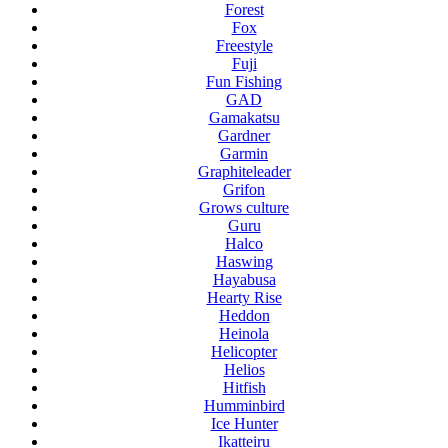
Forest
Fox
Freestyle
Fuji
Fun Fishing
GAD
Gamakatsu
Gardner
Garmin
Graphiteleader
Grifon
Grows culture
Guru
Halco
Haswing
Hayabusa
Hearty Rise
Heddon
Heinola
Helicopter
Helios
Hitfish
Humminbird
Ice Hunter
Ikatteiru