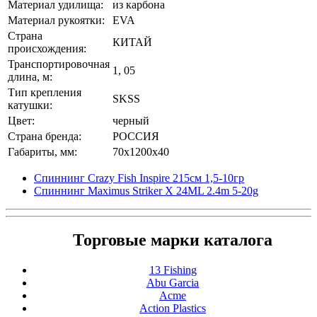
Материал удилища:
из карбона
Материал рукоятки:
EVA
Страна
КИТАЙ
происхождения:
Транспортировочная
1, 05
длина, м:
Тип крепления
SKSS
катушки:
Цвет:
черный
Страна бренда:
РОССИЯ
Габариты, мм:
70x1200x40
Спиннинг Crazy Fish Inspire 215см 1,5-10гр
Спиннинг Maximus Striker X 24ML 2.4m 5-20g
Торговые марки каталога
13 Fishing
Abu Garcia
Acme
Action Plastics