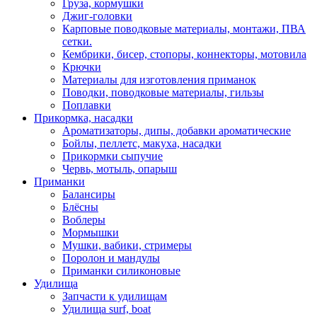
Груза, кормушки
Джиг-головки
Карповые поводковые материалы, монтажи, ПВА
сетки.
Кембрики, бисер, стопоры, коннекторы, мотовила
Крючки
Материалы для изготовления приманок
Поводки, поводковые материалы, гильзы
Поплавки
Прикормка, насадки
Ароматизаторы, дипы, добавки ароматические
Бойлы, пеллетс, макуха, насадки
Прикормки сыпучие
Червь, мотыль, опарыш
Приманки
Балансиры
Блёсны
Воблеры
Мормышки
Мушки, вабики, стримеры
Поролон и мандулы
Приманки силиконовые
Удилища
Запчасти к удилищам
Удилища surf, boat