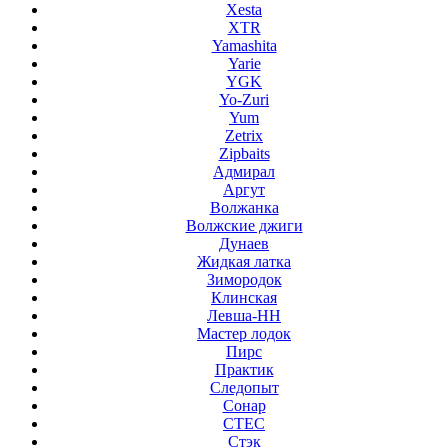
Xesta
XTR
Yamashita
Yarie
YGK
Yo-Zuri
Yum
Zetrix
Zipbaits
Адмирал
Аргут
Волжанка
Волжские джиги
Дунаев
Жидкая латка
Зимородок
Клинская
Левша-НН
Мастер лодок
Пирс
Практик
Следопыт
Сонар
СТЕС
Стэк