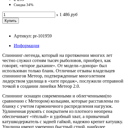
Скидка 34%
1 486
руб
x
Артикул: pr-101959
Информация
Спиннинг-легенда, который на протяжении многих лет
честно служил сотням тысяч рыболовов, приобрел, как
говорят, «второе дыхание». От модели-«донора» был
использован только бланк. Отличные отзывы владельцев
спиннингов Метеор, подтвержденные многолетним
лидерством удилища в «хите продаж», послужили отправной
точкой в создании линейки Метеор 2.0.
Спиннинг оснащен современными и облегченными(по
сравнению с Метеором) кольцами, которые расставлены по
бланку с учетом гармоничного распределения нагрузок.
Удлиненная рукоять с покрытием из плотного неопрена
обеспечивает «тёплый» и удобный хват, а привычный
катушкодержатель с задней гайкой, надежно крепит катушку.
Удилища имеют умеренно быстрый строй, наиболее