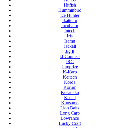
Hitfish
Humminbird
Ice Hunter
Ikatteiru
Incubator
Intech
Iris
Isamu
Jackall
Jig It
JJ-Connect
JRC
Jumprize
K-Karp
Keitech
Korda
Korum
Kosadaka
Kostal
Kuusamo
Lion Baits
Long Carp
Lowrance
Lucky Craft