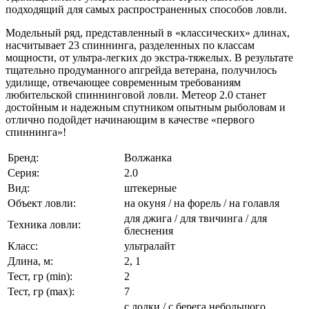
подходящий для самых распространенных способов ловли.
Модельный ряд, представленный в «классических» длинах,
насчитывает 23 спиннинга, разделенных по классам
мощности, от ультра-легких до экстра-тяжелых. В результате
тщательно продуманного апгрейда ветерана, получилось
удилище, отвечающее современным требованиям
любительской спиннинговой ловли. Метеор 2.0 станет
достойным и надежным спутником опытным рыболовам и
отлично подойдет начинающим в качестве «первого
спиннинга»!
Бренд:
Волжанка
Серия:
2.0
Вид:
штекерные
Объект ловли:
на окуня / на форель / на голавля
для джига / для твичинга / для
Техника ловли:
блеснения
Класс:
ультралайт
Длина, м:
2, 1
Тест, гр (min):
2
Тест, гр (max):
7
с лодки / с берега небольшого