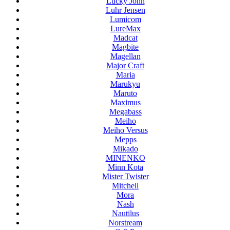
Lucky John
Luhr Jensen
Lumicom
LureMax
Madcat
Magbite
Magellan
Major Craft
Maria
Marukyu
Maruto
Maximus
Megabass
Meiho
Meiho Versus
Mepps
Mikado
MINENKO
Minn Kota
Mister Twister
Mitchell
Mora
Nash
Nautilus
Norstream