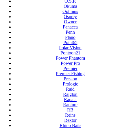
O.S.P.
Okuma
Optimus
Osprey
Owner
Panacea
Penn
Plano
Point65
Polar Vision
Pontoon21
Power Phantom
Power Pro
Premier
Premier Fishing
Preston
Prologic
Raid
Raiglon
Rapala
Rapture
RB
Reins
Rextor
Rhino Baits