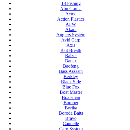
13 Fishing
Abu Garcia
Acme
Action Plastics
AFW
Akara
Anglers System
Avid Carp
Axis
Bait Breath
Balzer
Banax
Baofeng
Bass Assasin
Berkley
Black Side
Blue Fox
Boat Master
Boatsman
Bomber
Borika
Boroda Baits
Bravo
Cannelle
Carp System