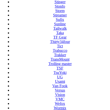
Stinger
Stonfo
Storm
Streamer
Sufix
Sunline
Tailwalk
Taka
TF Gear
Thirty34four
Tict
Trabucco
Trakker
TransMount
Trolling master
TSF
TsuYoki
UG
Usami
Van Fook
Versus
Vision
VMC
Wefox
Wormix