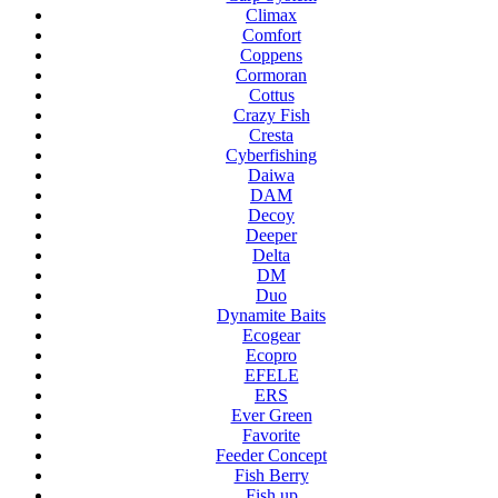
Climax
Comfort
Coppens
Cormoran
Cottus
Crazy Fish
Cresta
Cyberfishing
Daiwa
DAM
Decoy
Deeper
Delta
DM
Duo
Dynamite Baits
Ecogear
Ecopro
EFELE
ERS
Ever Green
Favorite
Feeder Concept
Fish Berry
Fish up