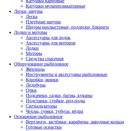
Катушки карповые
Катушки мультипликаторные
Лески, шнуры
Леска
Плетёные шнуры
Шнуры нахлыстовые, подлески, бэкинги
Лодки и моторы
Аксессуары для лодок
Аксессуары для моторов
Лодки
Моторы
Средства спасения
Оборудование рыболовное
Жерлицы
Инструменты и аксессуары рыболовные
Коробки, ящики
Ледобуры
Очки
Подсачеки, садки, багры, куканы
Подставки, стойки, род-поды
Сигнализаторы
Чехлы, сумки, тубусы, вёдра
Оснащение рыболовное
Вертлюги, застёжки, карабины, заводные кольца
Готовые оснастки