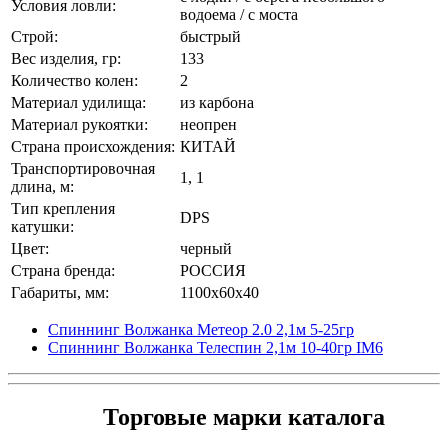
Условия ловли:
водоема / с моста
Строй:
быстрый
Вес изделия, гр:
133
Количество колен:
2
Материал удилища:
из карбона
Материал рукоятки:
неопрен
Страна происхождения:
КИТАЙ
Транспортировочная
1, 1
длина, м:
Тип крепления
DPS
катушки:
Цвет:
черный
Страна бренда:
РОССИЯ
Габариты, мм:
1100x60x40
Спиннинг Волжанка Метеор 2.0 2,1м 5-25гр
Спиннинг Волжанка Телеспин 2,1м 10-40гр IM6
Торговые марки каталога