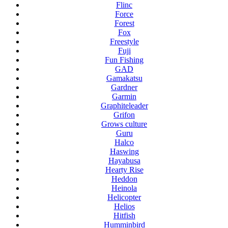
Flinc
Force
Forest
Fox
Freestyle
Fuji
Fun Fishing
GAD
Gamakatsu
Gardner
Garmin
Graphiteleader
Grifon
Grows culture
Guru
Halco
Haswing
Hayabusa
Hearty Rise
Heddon
Heinola
Helicopter
Helios
Hitfish
Humminbird