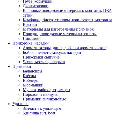
Груза, кормушки
Джиг-головки
Карповые поводковые материалы, монтажи, ПВА
сетки.
Кембрики, бисер, стопоры, коннекторы, мотовила
Крючки
Материалы для изготовления приманок
Поводки, поводковые материалы, гильзы
Поплавки
Прикормка, насадки
Ароматизаторы, дипы, добавки ароматические
Бойлы, пеллетс, макуха, насадки
Прикормки сыпучие
Червь, мотыль, опарыш
Приманки
Балансиры
Блёсны
Воблеры
Мормышки
Мушки, вабики, стримеры
Поролон и мандулы
Приманки силиконовые
Удилища
Запчасти к удилищам
Удилища surf, boat