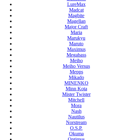
LureMax
Madcat
Magbite
Magellan
Major Craft
Maria
Marukyu
Maruto
Maximus
Megabass
Meiho
Meiho Versus
Mepps
Mikado
MINENKO
Minn Kota
Mister Twister
Mitchell
Mora
Nash
Nautilus
Norstream
O.S.P.
Okuma
Optimus