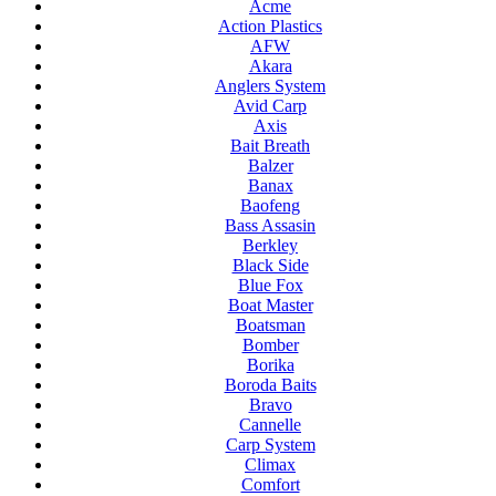
Acme
Action Plastics
AFW
Akara
Anglers System
Avid Carp
Axis
Bait Breath
Balzer
Banax
Baofeng
Bass Assasin
Berkley
Black Side
Blue Fox
Boat Master
Boatsman
Bomber
Borika
Boroda Baits
Bravo
Cannelle
Carp System
Climax
Comfort