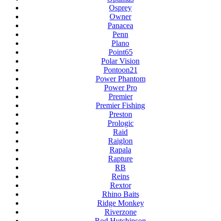
Osprey
Owner
Panacea
Penn
Plano
Point65
Polar Vision
Pontoon21
Power Phantom
Power Pro
Premier
Premier Fishing
Preston
Prologic
Raid
Raiglon
Rapala
Rapture
RB
Reins
Rextor
Rhino Baits
Ridge Monkey
Riverzone
Rod Hutchinson