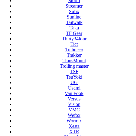
Storm
Streamer
Sufix
Sunline
Tailwalk
Taka
TF Gear
Thirty34four
Tict
Trabucco
Trakker
TransMount
Trolling master
TSF
TsuYoki
UG
Usami
Van Fook
Versus
Vision
VMC
Wefox
Wormix
Xesta
XTR