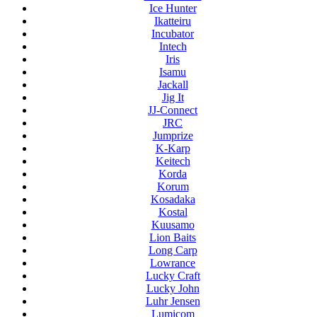
Ice Hunter
Ikatteiru
Incubator
Intech
Iris
Isamu
Jackall
Jig It
JJ-Connect
JRC
Jumprize
K-Karp
Keitech
Korda
Korum
Kosadaka
Kostal
Kuusamo
Lion Baits
Long Carp
Lowrance
Lucky Craft
Lucky John
Luhr Jensen
Lumicom