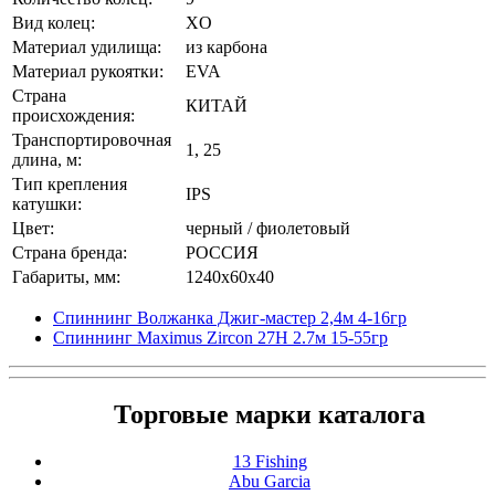
Вид колец:
XO
Материал удилища:
из карбона
Материал рукоятки:
EVA
Страна
КИТАЙ
происхождения:
Транспортировочная
1, 25
длина, м:
Тип крепления
IPS
катушки:
Цвет:
черный / фиолетовый
Страна бренда:
РОССИЯ
Габариты, мм:
1240x60x40
Спиннинг Волжанка Джиг-мастер 2,4м 4-16гр
Спиннинг Maximus Zircon 27H 2.7м 15-55гр
Торговые марки каталога
13 Fishing
Abu Garcia