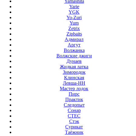
Yamashita
Yarie
YGK
Yo-Zuri
Yum
Zetrix
Zipbaits
Адмирал
Аргут
Волжанка
Волжские джиги
Дунаев
Жидкая латка
Зимородок
Клинская
Левша-НН
Мастер лодок
Пирс
Практик
Следопыт
Сонар
СТЕС
Стэк
Сурикат
Таёжник