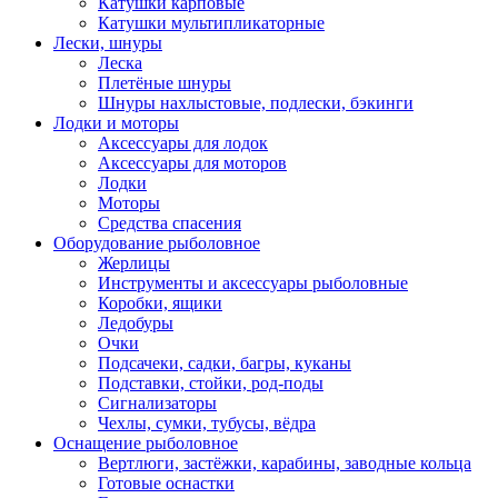
Катушки карповые
Катушки мультипликаторные
Лески, шнуры
Леска
Плетёные шнуры
Шнуры нахлыстовые, подлески, бэкинги
Лодки и моторы
Аксессуары для лодок
Аксессуары для моторов
Лодки
Моторы
Средства спасения
Оборудование рыболовное
Жерлицы
Инструменты и аксессуары рыболовные
Коробки, ящики
Ледобуры
Очки
Подсачеки, садки, багры, куканы
Подставки, стойки, род-поды
Сигнализаторы
Чехлы, сумки, тубусы, вёдра
Оснащение рыболовное
Вертлюги, застёжки, карабины, заводные кольца
Готовые оснастки