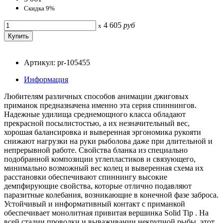
Скидка 9%
4 605
руб
x
Артикул: pr-105455
Информация
Любителям различных способов анимации джиговых
приманок предназначена именно эта серия спиннингов.
Надежные удилища среднемощного класса обладают
прекрасной посылистостью, а их незначительный вес,
хорошая балансировка и выверенная эргономика рукояти
снижают нагрузки на руки рыболова даже при длительной и
непрерывной работе. Свойства бланка из специально
подобранной композиции углепластиков и связующего,
минимально возможный вес колец и выверенная схема их
расстановки обеспечивают спиннингу высокие
демпфирующие свойства, которые отлично подавляют
паразитные колебания, возникающие в конечной фазе заброса.
Устойчивый и информативный контакт с приманкой
обеспечивает монолитная привитая вершинка Solid Tip . На
всей стадии проводки и вываживании некрупной рыбы, этот