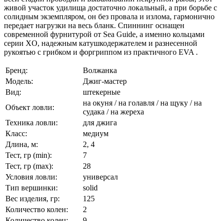
живой участок удилища достаточно локальный, а при борьбе с
солидным экземпляром, он без провала и излома, гармонично
передает нагрузки на весь бланк. Спиннинг оснащен
современной фурнитурой от Sea Guide, а именно кольцами
серии XO, надежным катушкодержателем и разнесенной
рукоятью с грибком и форгриппом из практичного EVA .
Бренд:
Волжанка
Модель:
Джиг-мастер
Вид:
штекерные
на окуня / на голавля / на щуку / на
Объект ловли:
судака / на жереха
Техника ловли:
для джига
Класс:
медиум
Длина, м:
2, 4
Тест, гр (min):
7
Тест, гр (max):
28
Условия ловли:
универсал
Тип вершинки:
solid
Вес изделия, гр:
125
Количество колен:
2
Количество колец:
9