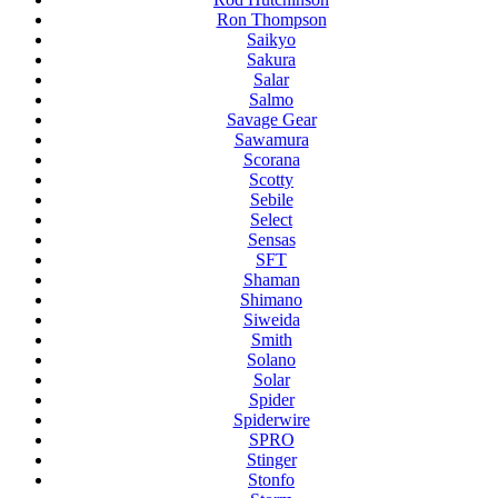
Ron Thompson
Saikyo
Sakura
Salar
Salmo
Savage Gear
Sawamura
Scorana
Scotty
Sebile
Select
Sensas
SFT
Shaman
Shimano
Siweida
Smith
Solano
Solar
Spider
Spiderwire
SPRO
Stinger
Stonfo