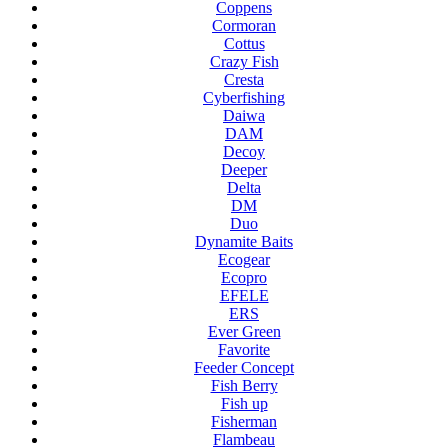
Coppens
Cormoran
Cottus
Crazy Fish
Cresta
Cyberfishing
Daiwa
DAM
Decoy
Deeper
Delta
DM
Duo
Dynamite Baits
Ecogear
Ecopro
EFELE
ERS
Ever Green
Favorite
Feeder Concept
Fish Berry
Fish up
Fisherman
Flambeau