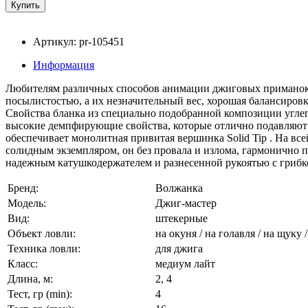
Артикул: pr-105451
Информация
Любителям различных способов анимации джиговых приманок 
посылистостью, а их незначительный вес, хорошая балансиров
Свойства бланка из специально подобранной композиции угле
высокие демпфирующие свойства, которые отлично подавляют 
обеспечивает монолитная привитая вершинка Solid Tip . На вс
солидным экземпляром, он без провала и излома, гармонично 
надежным катушкодержателем и разнесенной рукоятью с грибк
Бренд:
Волжанка
Модель:
Джиг-мастер
Вид:
штекерные
Объект ловли:
на окуня / на голавля / на щуку /
Техника ловли:
для джига
Класс:
медиум лайт
Длина, м:
2, 4
Тест, гр (min):
4