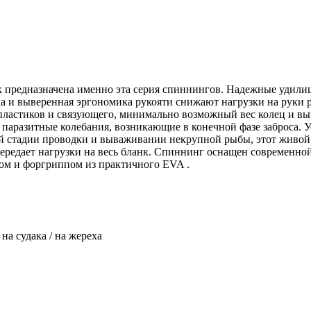
предназначена именно эта серия спиннингов. Надежные удилищ
ка и выверенная эргономика рукояти снижают нагрузки на руки 
пластиков и связующего, минимально возможный вес колец и вы
паразитные колебания, возникающие в конечной фазе заброса.
ей стадии проводки и вываживании некрупной рыбы, этот живой 
передает нагрузки на весь бланк. Спиннинг оснащен современно
ом и форгриппом из практичного EVA .
 на судака / на жереха