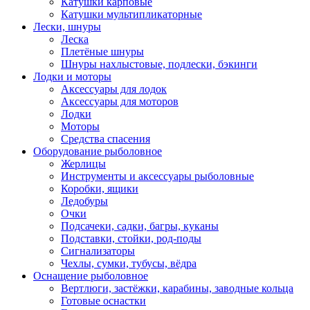
Катушки карповые
Катушки мультипликаторные
Лески, шнуры
Леска
Плетёные шнуры
Шнуры нахлыстовые, подлески, бэкинги
Лодки и моторы
Аксессуары для лодок
Аксессуары для моторов
Лодки
Моторы
Средства спасения
Оборудование рыболовное
Жерлицы
Инструменты и аксессуары рыболовные
Коробки, ящики
Ледобуры
Очки
Подсачеки, садки, багры, куканы
Подставки, стойки, род-поды
Сигнализаторы
Чехлы, сумки, тубусы, вёдра
Оснащение рыболовное
Вертлюги, застёжки, карабины, заводные кольца
Готовые оснастки