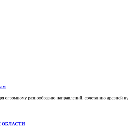
там
ря огромному разнообразию направлений, сочетанию древней к
Й ОБЛАСТИ