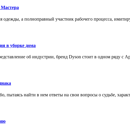
 Мастера
для одежды, а полноправный участник рабочего процесса, имит
ия в уборке дома
редставление об индустрии, бренд Dyson стоит в одном ряду с Ap
диака
о, пытаясь найти в нем ответы на свои вопросы о судьбе, харак
нию