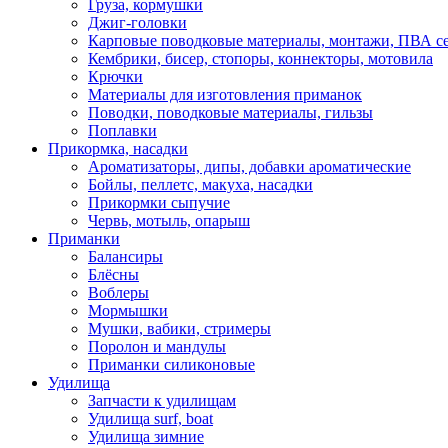
Груза, кормушки
Джиг-головки
Карповые поводковые материалы, монтажи, ПВА се
Кембрики, бисер, стопоры, коннекторы, мотовила
Крючки
Материалы для изготовления приманок
Поводки, поводковые материалы, гильзы
Поплавки
Прикормка, насадки
Ароматизаторы, дипы, добавки ароматические
Бойлы, пеллетс, макуха, насадки
Прикормки сыпучие
Червь, мотыль, опарыш
Приманки
Балансиры
Блёсны
Воблеры
Мормышки
Мушки, вабики, стримеры
Поролон и мандулы
Приманки силиконовые
Удилища
Запчасти к удилищам
Удилища surf, boat
Удилища зимние