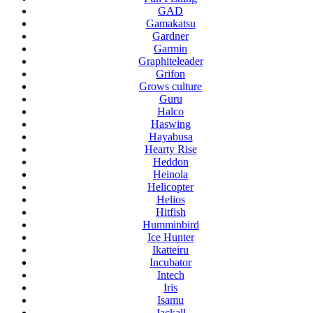
GAD
Gamakatsu
Gardner
Garmin
Graphiteleader
Grifon
Grows culture
Guru
Halco
Haswing
Hayabusa
Hearty Rise
Heddon
Heinola
Helicopter
Helios
Hitfish
Humminbird
Ice Hunter
Ikatteiru
Incubator
Intech
Iris
Isamu
Jackall