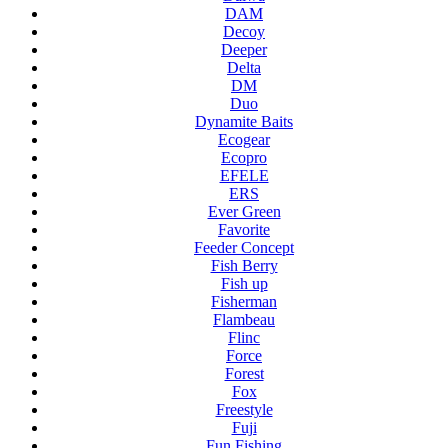
DAM
Decoy
Deeper
Delta
DM
Duo
Dynamite Baits
Ecogear
Ecopro
EFELE
ERS
Ever Green
Favorite
Feeder Concept
Fish Berry
Fish up
Fisherman
Flambeau
Flinc
Force
Forest
Fox
Freestyle
Fuji
Fun Fishing