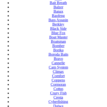
Bait Breath
Balzer
Banax
Baofeng
Bass Assasin
Berkley
Black Side
Blue Fox
Boat Master
Boatsman
Bomber
Borika
Boroda Baits
Bravo
Cannelle
Carp System
Climax
Comfort
Coppens
Cormoran
Cottus
Crazy Fish
Cresta
Cyberfishing
Daiwa