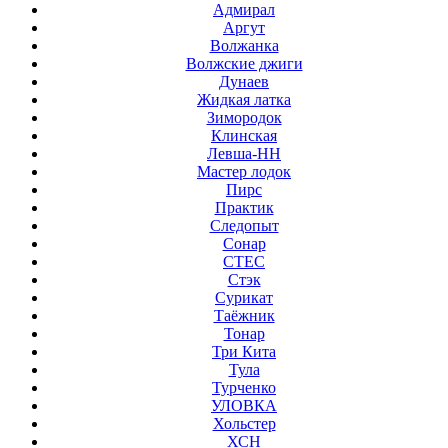
Адмирал
Аргут
Волжанка
Волжские джиги
Дунаев
Жидкая латка
Зимородок
Клинская
Левша-НН
Мастер лодок
Пирс
Практик
Следопыт
Сонар
СТЕС
Стэк
Сурикат
Таёжник
Тонар
Три Кита
Тула
Турченко
УЛОВКА
Хольстер
ХСН