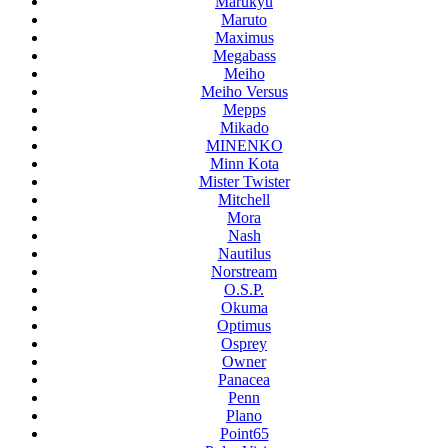
Marukyu
Maruto
Maximus
Megabass
Meiho
Meiho Versus
Mepps
Mikado
MINENKO
Minn Kota
Mister Twister
Mitchell
Mora
Nash
Nautilus
Norstream
O.S.P.
Okuma
Optimus
Osprey
Owner
Panacea
Penn
Plano
Point65