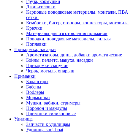
Груза, кормушки
Джиг-головки
Карповые поводковые материалы, монтажи, ПВА
сетки.
Кембрики, бисер, стопоры, коннекторы, мотовила
Крючки
Материалы для изготовления приманок
Поводки, поводковые материалы, гильзы
Поплавки
Прикормка, насадки
Ароматизаторы, дипы, добавки ароматические
Бойлы, пеллетс, макуха, насадки
Прикормки сыпучие
Червь, мотыль, опарыш
Приманки
Балансиры
Блёсны
Воблеры
Мормышки
Мушки, вабики, стримеры
Поролон и мандулы
Приманки силиконовые
Удилища
Запчасти к удилищам
Удилища surf, boat