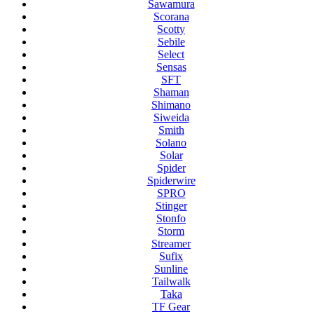
Sawamura
Scorana
Scotty
Sebile
Select
Sensas
SFT
Shaman
Shimano
Siweida
Smith
Solano
Solar
Spider
Spiderwire
SPRO
Stinger
Stonfo
Storm
Streamer
Sufix
Sunline
Tailwalk
Taka
TF Gear