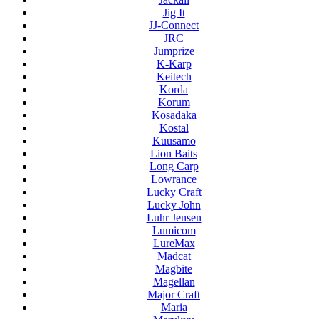
Jig It
JJ-Connect
JRC
Jumprize
K-Karp
Keitech
Korda
Korum
Kosadaka
Kostal
Kuusamo
Lion Baits
Long Carp
Lowrance
Lucky Craft
Lucky John
Luhr Jensen
Lumicom
LureMax
Madcat
Magbite
Magellan
Major Craft
Maria