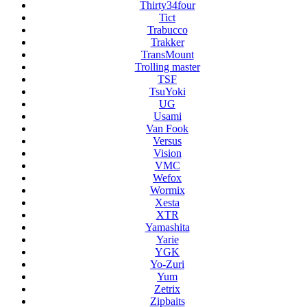
Thirty34four
Tict
Trabucco
Trakker
TransMount
Trolling master
TSF
TsuYoki
UG
Usami
Van Fook
Versus
Vision
VMC
Wefox
Wormix
Xesta
XTR
Yamashita
Yarie
YGK
Yo-Zuri
Yum
Zetrix
Zipbaits