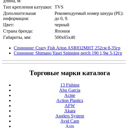
длина, м:
Тип крепления катушки:
TVS
Дополнительная
Рекомендуемый номер шнура (PE):
информация:
до 0, 9.
Цвет:
черный
Страна бренда:
Япония
Габариты, мм:
500x65x40
Спиннинг Crazy Fish Arion ASR832MHT 252см 8-35гр
Спиннинг Shimano Yasei Spinning perch 190 1,9м 3-12гр
Торговые марки каталога
13 Fishing
Abu Garcia
Acme
Action Plastics
AFW
Akara
Anglers System
Avid Carp
Axis