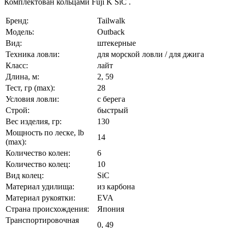
Комплектован кольцами Fuji K SiC .
Бренд:
Tailwalk
Модель:
Outback
Вид:
штекерные
Техника ловли:
для морской ловли / для джига
Класс:
лайт
Длина, м:
2, 59
Тест, гр (max):
28
Условия ловли:
с берега
Строй:
быстрый
Вес изделия, гр:
130
Мощность по леске, lb
14
(max):
Количество колен:
6
Количество колец:
10
Вид колец:
SiC
Материал удилища:
из карбона
Материал рукоятки:
EVA
Страна происхождения:
Япония
Транспортировочная
0, 49