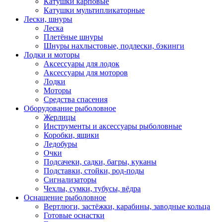
Катушки карповые
Катушки мультипликаторные
Лески, шнуры
Леска
Плетёные шнуры
Шнуры нахлыстовые, подлески, бэкинги
Лодки и моторы
Аксессуары для лодок
Аксессуары для моторов
Лодки
Моторы
Средства спасения
Оборудование рыболовное
Жерлицы
Инструменты и аксессуары рыболовные
Коробки, ящики
Ледобуры
Очки
Подсачеки, садки, багры, куканы
Подставки, стойки, род-поды
Сигнализаторы
Чехлы, сумки, тубусы, вёдра
Оснащение рыболовное
Вертлюги, застёжки, карабины, заводные кольца
Готовые оснастки