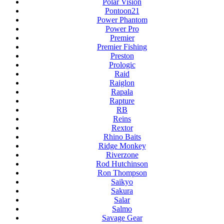
Polar Vision
Pontoon21
Power Phantom
Power Pro
Premier
Premier Fishing
Preston
Prologic
Raid
Raiglon
Rapala
Rapture
RB
Reins
Rextor
Rhino Baits
Ridge Monkey
Riverzone
Rod Hutchinson
Ron Thompson
Saikyo
Sakura
Salar
Salmo
Savage Gear