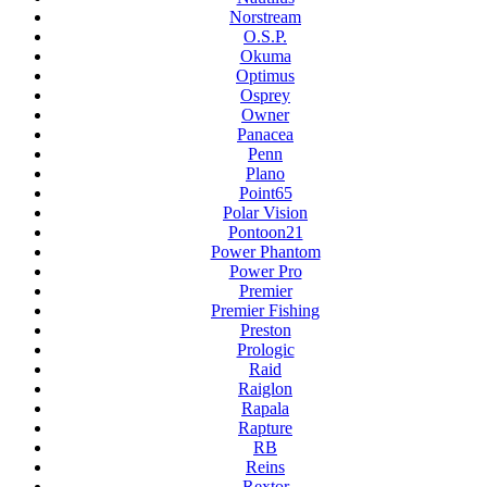
Norstream
O.S.P.
Okuma
Optimus
Osprey
Owner
Panacea
Penn
Plano
Point65
Polar Vision
Pontoon21
Power Phantom
Power Pro
Premier
Premier Fishing
Preston
Prologic
Raid
Raiglon
Rapala
Rapture
RB
Reins
Rextor