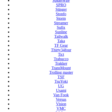
Spiderwire
SPRO
Stinger
Stonfo
Storm
Streamer
Sufix
Sunline
Tailwalk
Taka
TF Gear
Thirty34four
Tict
Trabucco
Trakker
TransMount
Trolling master
TSF
TsuYoki
UG
Usami
Van Fook
Versus
Vision
VMC