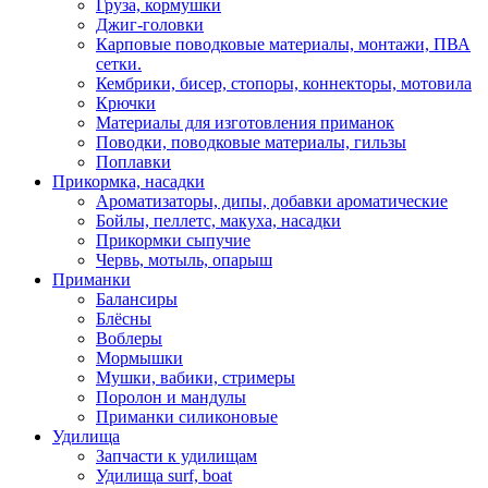
Груза, кормушки
Джиг-головки
Карповые поводковые материалы, монтажи, ПВА
сетки.
Кембрики, бисер, стопоры, коннекторы, мотовила
Крючки
Материалы для изготовления приманок
Поводки, поводковые материалы, гильзы
Поплавки
Прикормка, насадки
Ароматизаторы, дипы, добавки ароматические
Бойлы, пеллетс, макуха, насадки
Прикормки сыпучие
Червь, мотыль, опарыш
Приманки
Балансиры
Блёсны
Воблеры
Мормышки
Мушки, вабики, стримеры
Поролон и мандулы
Приманки силиконовые
Удилища
Запчасти к удилищам
Удилища surf, boat