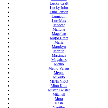
Lucky Craft
Lucky John
Luhr Jensen
Lumicom
LureMax
Madcat
Magbite
Magellan
Major Craft
Maria
Marukyu
Maruto
Maximus
Megabass
Meiho
Meiho Versus
Mepps
Mikado
MINENKO
Minn Kota
Mister Twister
Mitchell
Mora
Nash
Nautilus