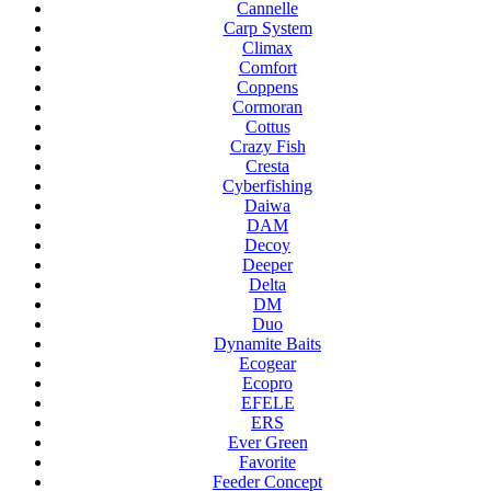
Cannelle
Carp System
Climax
Comfort
Coppens
Cormoran
Cottus
Crazy Fish
Cresta
Cyberfishing
Daiwa
DAM
Decoy
Deeper
Delta
DM
Duo
Dynamite Baits
Ecogear
Ecopro
EFELE
ERS
Ever Green
Favorite
Feeder Concept