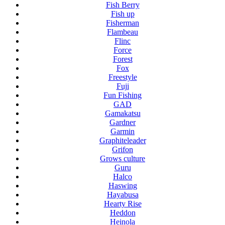
Fish Berry
Fish up
Fisherman
Flambeau
Flinc
Force
Forest
Fox
Freestyle
Fuji
Fun Fishing
GAD
Gamakatsu
Gardner
Garmin
Graphiteleader
Grifon
Grows culture
Guru
Halco
Haswing
Hayabusa
Hearty Rise
Heddon
Heinola