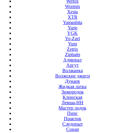
Wefox
Wormix
Xesta
XTR
Yamashita
Yarie
YGK
Yo-Zuri
Yum
Zetrix
Zipbaits
Адмирал
Аргут
Волжанка
Волжские джиги
Дунаев
Жидкая латка
Зимородок
Клинская
Левша-НН
Мастер лодок
Пирс
Практик
Следопыт
Сонар