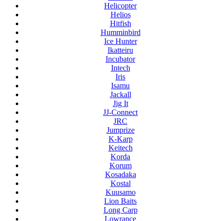
Helicopter
Helios
Hitfish
Humminbird
Ice Hunter
Ikatteiru
Incubator
Intech
Iris
Isamu
Jackall
Jig It
JJ-Connect
JRC
Jumprize
K-Karp
Keitech
Korda
Korum
Kosadaka
Kostal
Kuusamo
Lion Baits
Long Carp
Lowrance