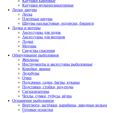
Катушки карповые
Катушки мультипликаторные
Лески, шнуры
Леска
Плетёные шнуры
Шнуры нахлыстовые, подлески, бэкинги
Лодки и моторы
Аксессуары для лодок
Аксессуары для моторов
Лодки
Моторы
Средства спасения
Оборудование рыболовное
Жерлицы
Инструменты и аксессуары рыболовные
Коробки, ящики
Ледобуры
Очки
Подсачеки, садки, багры, куканы
Подставки, стойки, род-поды
Сигнализаторы
Чехлы, сумки, тубусы, вёдра
Оснащение рыболовное
Вертлюги, застёжки, карабины, заводные кольца
Готовые оснастки