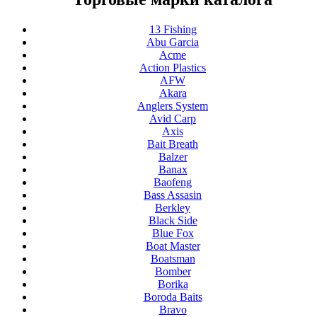
13 Fishing
Abu Garcia
Acme
Action Plastics
AFW
Akara
Anglers System
Avid Carp
Axis
Bait Breath
Balzer
Banax
Baofeng
Bass Assasin
Berkley
Black Side
Blue Fox
Boat Master
Boatsman
Bomber
Borika
Boroda Baits
Bravo