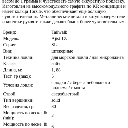
весом до 1 грамма и чувствовать самую аккуратную поклевку.
Изготовлен из высокомодульного графита по KR концепции и
имеет кольца Torzite, что обеспечивает ещё большую
чувствительность. Металлические детали в катушкодержателе
и кончике рукояти также делают бланк более чувствительным.
Бренд:
Tailwalk
Модель:
Ajist TZ
Серия:
SL
Вид:
штекерные
Техника ловли:
для морской ловли / для микроджига
Класс:
лайт
Длина, м:
1, 88
Тест, гр (max):
5
с лодки / с берега небольшого
Условия ловли:
водоема / с моста
Строй:
сверхбыстрый
Тип вершинки:
solid
Вес изделия, гр:
80
Мощность по леске, lb
2
(min):
Мощность по леске, lb
6