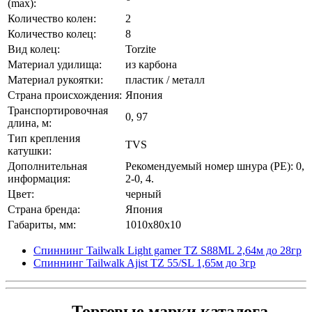
(max):
Количество колен:
2
Количество колец:
8
Вид колец:
Torzite
Материал удилища:
из карбона
Материал рукоятки:
пластик / металл
Страна происхождения:
Япония
Транспортировочная
0, 97
длина, м:
Тип крепления
TVS
катушки:
Дополнительная
Рекомендуемый номер шнура (PE): 0,
информация:
2-0, 4.
Цвет:
черный
Страна бренда:
Япония
Габариты, мм:
1010x80x10
Спиннинг Tailwalk Light gamer TZ S88ML 2,64м до 28гр
Спиннинг Tailwalk Ajist TZ 55/SL 1,65м до 3гр
Торговые марки каталога