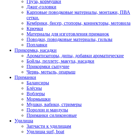
Груза, кормушки
Джиг-головки
Карповые поводковые материалы, монтажи, ПВА
сетки.
Кембрики, бисер, стопоры, коннекторы, мотовила
Крючки
Материалы для изготовления приманок
Поводки, поводковые материалы, гильзы
Поплавки
Прикормка, насадки
Ароматизаторы, дипы, добавки ароматические
Бойлы, пеллетс, макуха, насадки
Прикормки сыпучие
Червь, мотыль, опарыш
Приманки
Балансиры
Блёсны
Воблеры
Мормышки
Мушки, вабики, стримеры
Поролон и мандулы
Приманки силиконовые
Удилища
Запчасти к удилищам
Удилища surf, boat