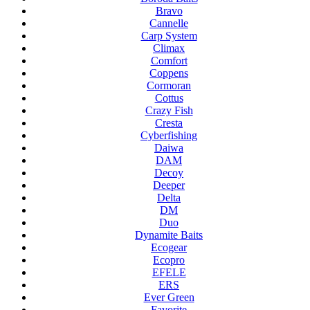
Bravo
Cannelle
Carp System
Climax
Comfort
Coppens
Cormoran
Cottus
Crazy Fish
Cresta
Cyberfishing
Daiwa
DAM
Decoy
Deeper
Delta
DM
Duo
Dynamite Baits
Ecogear
Ecopro
EFELE
ERS
Ever Green
Favorite