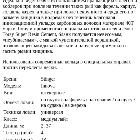
Идеально ведет себя с использованием вращающихся блесен и
воблеров при ловле на течении таких рыб как форель, хариус,
голавль, жерех, а также при ловле некрупного и среднего по
размеру хищника в водоемах без течения. Благодаря
инновационной укладке карбоновых волокон материала 40Т
марки Toray и применения специальных отвердителя и смол
Toray Super Resin Cement, бланк получается невесомым,
«неубиваемым», с мягкой чувствительной вершинкой,
позволяющей закидывать легкие и парусные приманки и
гасить рывки хищника.
Использованы современные кольца в специальных оправах
против перехлеста лески.
Бренд:
Stinger
Модель:
Innova
Вид:
штекерные
на окуня / на форель / на голавля / на щуку /
Объект ловли:
на судака / на жереха
Техника ловли:
универсал
Класс:
медиум лайт
Длина, м:
2, 37
Тест, гр (min):
4
Тест, гр (max):
18