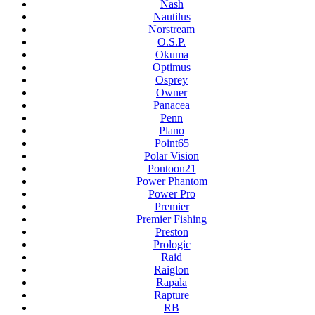
Nash
Nautilus
Norstream
O.S.P.
Okuma
Optimus
Osprey
Owner
Panacea
Penn
Plano
Point65
Polar Vision
Pontoon21
Power Phantom
Power Pro
Premier
Premier Fishing
Preston
Prologic
Raid
Raiglon
Rapala
Rapture
RB