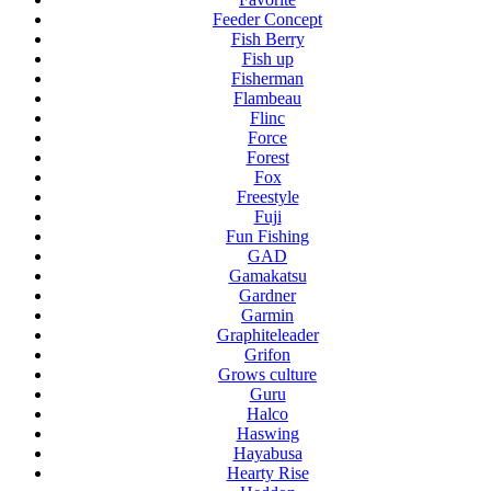
Feeder Concept
Fish Berry
Fish up
Fisherman
Flambeau
Flinc
Force
Forest
Fox
Freestyle
Fuji
Fun Fishing
GAD
Gamakatsu
Gardner
Garmin
Graphiteleader
Grifon
Grows culture
Guru
Halco
Haswing
Hayabusa
Hearty Rise