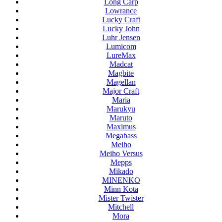
Long Carp
Lowrance
Lucky Craft
Lucky John
Luhr Jensen
Lumicom
LureMax
Madcat
Magbite
Magellan
Major Craft
Maria
Marukyu
Maruto
Maximus
Megabass
Meiho
Meiho Versus
Mepps
Mikado
MINENKO
Minn Kota
Mister Twister
Mitchell
Mora