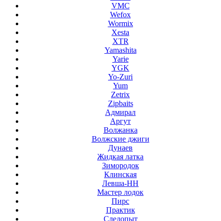
VMC
Wefox
Wormix
Xesta
XTR
Yamashita
Yarie
YGK
Yo-Zuri
Yum
Zetrix
Zipbaits
Адмирал
Аргут
Волжанка
Волжские джиги
Дунаев
Жидкая латка
Зимородок
Клинская
Левша-НН
Мастер лодок
Пирс
Практик
Следопыт