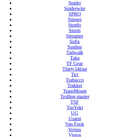
Spider
Spiderwire
SPRO
Stinger
Stonfo
Storm
Streamer
Sufix
Sunline
Tailwalk
Taka
TF Gear
Thirty34four
Tict
Trabucco
Trakker
TransMount
Trolling master
TSF
TsuYoki
UG
Usami
Van Fook
Versus
Vision