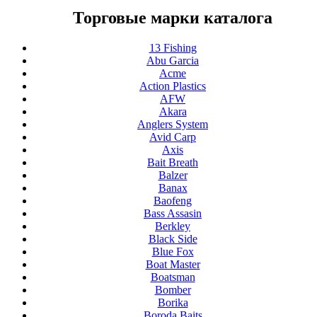
Торговые марки каталога
13 Fishing
Abu Garcia
Acme
Action Plastics
AFW
Akara
Anglers System
Avid Carp
Axis
Bait Breath
Balzer
Banax
Baofeng
Bass Assasin
Berkley
Black Side
Blue Fox
Boat Master
Boatsman
Bomber
Borika
Boroda Baits