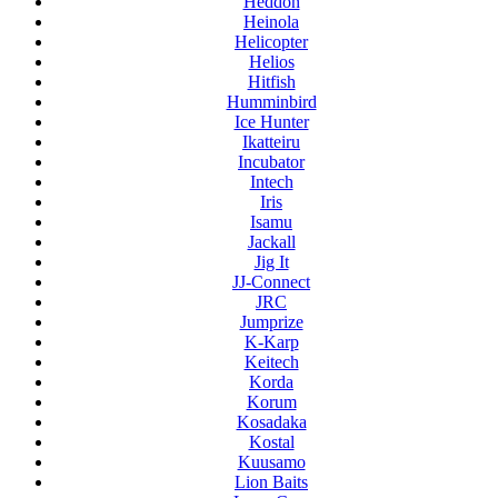
Heddon
Heinola
Helicopter
Helios
Hitfish
Humminbird
Ice Hunter
Ikatteiru
Incubator
Intech
Iris
Isamu
Jackall
Jig It
JJ-Connect
JRC
Jumprize
K-Karp
Keitech
Korda
Korum
Kosadaka
Kostal
Kuusamo
Lion Baits