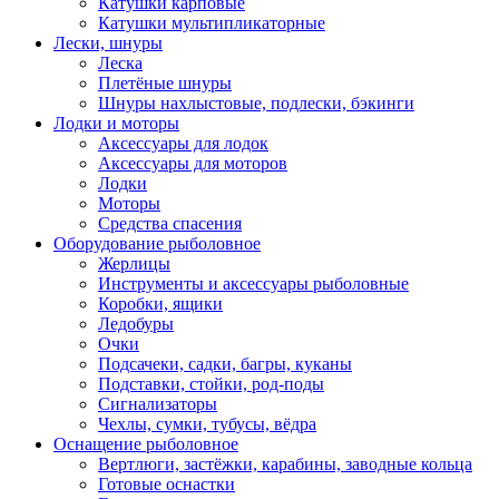
Катушки карповые
Катушки мультипликаторные
Лески, шнуры
Леска
Плетёные шнуры
Шнуры нахлыстовые, подлески, бэкинги
Лодки и моторы
Аксессуары для лодок
Аксессуары для моторов
Лодки
Моторы
Средства спасения
Оборудование рыболовное
Жерлицы
Инструменты и аксессуары рыболовные
Коробки, ящики
Ледобуры
Очки
Подсачеки, садки, багры, куканы
Подставки, стойки, род-поды
Сигнализаторы
Чехлы, сумки, тубусы, вёдра
Оснащение рыболовное
Вертлюги, застёжки, карабины, заводные кольца
Готовые оснастки