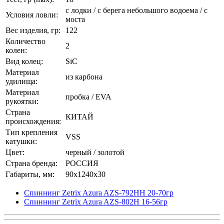
с лодки / с берега небольшого водоема / с
Условия ловли:
моста
Вес изделия, гр:
122
Количество
2
колен:
Вид колец:
SiC
Материал
из карбона
удилища:
Материал
пробка / EVA
рукоятки:
Страна
КИТАЙ
происхождения:
Тип крепления
VSS
катушки:
Цвет:
черный / золотой
Страна бренда:
РОССИЯ
Габариты, мм:
90x1240x30
Спиннинг Zetrix Azura AZS-792HH 20-70гр
Спиннинг Zetrix Azura AZS-802H 16-56гр