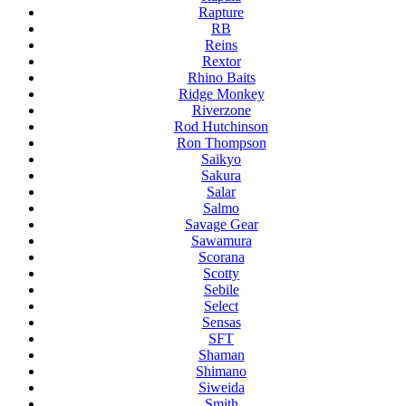
Rapture
RB
Reins
Rextor
Rhino Baits
Ridge Monkey
Riverzone
Rod Hutchinson
Ron Thompson
Saikyo
Sakura
Salar
Salmo
Savage Gear
Sawamura
Scorana
Scotty
Sebile
Select
Sensas
SFT
Shaman
Shimano
Siweida
Smith