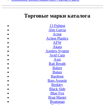
Торговые марки каталога
13 Fishing
Abu Garcia
Acme
Action Plastics
AFW
Akara
Anglers System
Avid Carp
Axis
Bait Breath
Balzer
Banax
Baofeng
Bass Assasin
Berkley
Black Side
Blue Fox
Boat Master
Boatsman