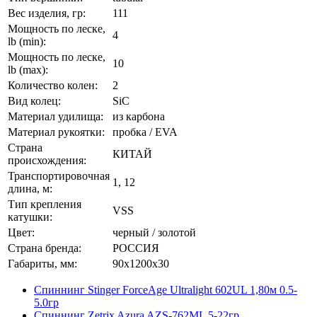
Вес изделия, гр:
111
Мощность по леске,
4
lb (min):
Мощность по леске,
10
lb (max):
Количество колен:
2
Вид колец:
SiC
Материал удилища:
из карбона
Материал рукоятки:
пробка / EVA
Страна
КИТАЙ
происхождения:
Транспортировочная
1, 12
длина, м:
Тип крепления
VSS
катушки:
Цвет:
черный / золотой
Страна бренда:
РОССИЯ
Габариты, мм:
90x1200x30
Спиннинг Stinger ForceAge Ultralight 602UL 1,80м 0.5-
5.0гр
Спиннинг Zetrix Azura AZS-762ML 5-22гр