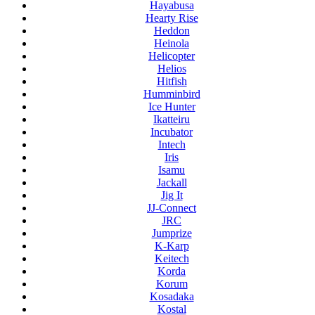
Hayabusa
Hearty Rise
Heddon
Heinola
Helicopter
Helios
Hitfish
Humminbird
Ice Hunter
Ikatteiru
Incubator
Intech
Iris
Isamu
Jackall
Jig It
JJ-Connect
JRC
Jumprize
K-Karp
Keitech
Korda
Korum
Kosadaka
Kostal