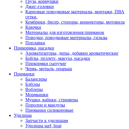
Груза, кормушки
Джиг-головки
Карповые поводковые материалы, монтажи, ПВА
сетки.
Кембрики, бисер, стопоры, коннекторы, мотовила
Крючки
Материалы для изготовления приманок
Поводки, поводковые материалы, гильзы
Поплавки
Прикормка, насадки
Ароматизаторы, дипы, добавки ароматические
Бойлы, пеллетс, макуха, насадки
Прикормки сыпучие
Червь, мотыль, опарыш
Приманки
Балансиры
Блёсны
Воблеры
Мормышки
Мушки, вабики, стримеры
Поролон и мандулы
Приманки силиконовые
Удилища
Запчасти к удилищам
Удилища surf, boat