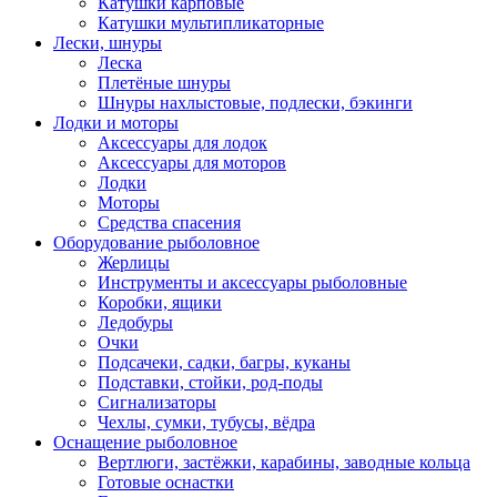
Катушки карповые
Катушки мультипликаторные
Лески, шнуры
Леска
Плетёные шнуры
Шнуры нахлыстовые, подлески, бэкинги
Лодки и моторы
Аксессуары для лодок
Аксессуары для моторов
Лодки
Моторы
Средства спасения
Оборудование рыболовное
Жерлицы
Инструменты и аксессуары рыболовные
Коробки, ящики
Ледобуры
Очки
Подсачеки, садки, багры, куканы
Подставки, стойки, род-поды
Сигнализаторы
Чехлы, сумки, тубусы, вёдра
Оснащение рыболовное
Вертлюги, застёжки, карабины, заводные кольца
Готовые оснастки