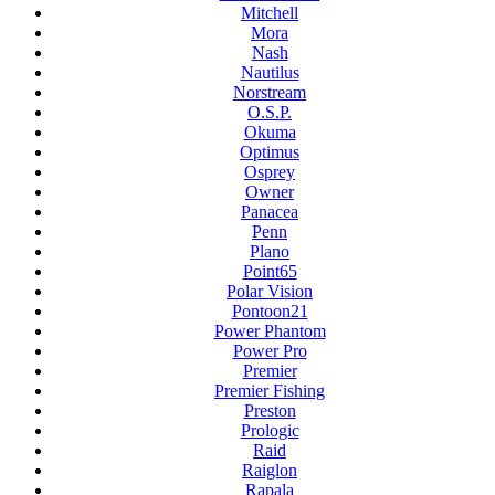
Mitchell
Mora
Nash
Nautilus
Norstream
O.S.P.
Okuma
Optimus
Osprey
Owner
Panacea
Penn
Plano
Point65
Polar Vision
Pontoon21
Power Phantom
Power Pro
Premier
Premier Fishing
Preston
Prologic
Raid
Raiglon
Rapala