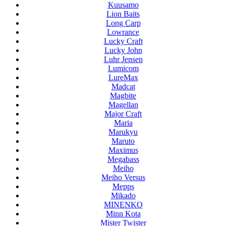
Kuusamo
Lion Baits
Long Carp
Lowrance
Lucky Craft
Lucky John
Luhr Jensen
Lumicom
LureMax
Madcat
Magbite
Magellan
Major Craft
Maria
Marukyu
Maruto
Maximus
Megabass
Meiho
Meiho Versus
Mepps
Mikado
MINENKO
Minn Kota
Mister Twister