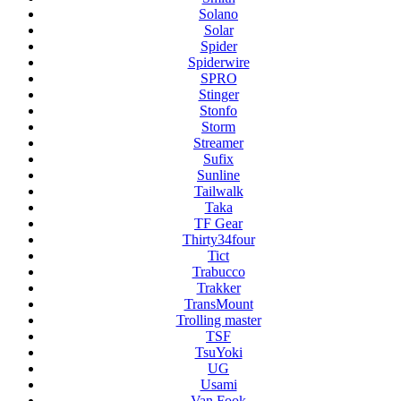
Solano
Solar
Spider
Spiderwire
SPRO
Stinger
Stonfo
Storm
Streamer
Sufix
Sunline
Tailwalk
Taka
TF Gear
Thirty34four
Tict
Trabucco
Trakker
TransMount
Trolling master
TSF
TsuYoki
UG
Usami
Van Fook