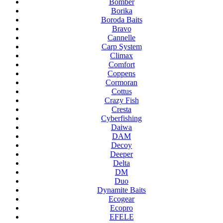
Bomber
Borika
Boroda Baits
Bravo
Cannelle
Carp System
Climax
Comfort
Coppens
Cormoran
Cottus
Crazy Fish
Cresta
Cyberfishing
Daiwa
DAM
Decoy
Deeper
Delta
DM
Duo
Dynamite Baits
Ecogear
Ecopro
EFELE