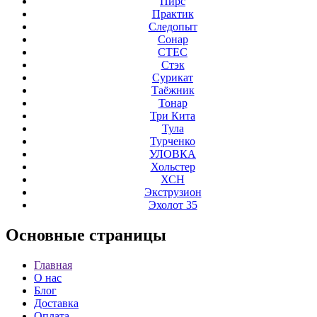
Пирс
Практик
Следопыт
Сонар
СТЕС
Стэк
Сурикат
Таёжник
Тонар
Три Кита
Тула
Турченко
УЛОВКА
Хольстер
ХСН
Экструзион
Эхолот 35
Основные
страницы
Главная
О нас
Блог
Доставка
Оплата