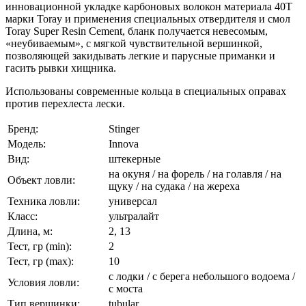
инновационной укладке карбоновых волокон материала 40Т
марки Toray и применения специальных отвердителя и смол
Toray Super Resin Cement, бланк получается невесомым,
«неубиваемым», с мягкой чувствительной вершинкой,
позволяющей закидывать легкие и парусные приманки и
гасить рывки хищника.
Использованы современные кольца в специальных оправах
против перехлеста лески.
Бренд:
Stinger
Модель:
Innova
Вид:
штекерные
на окуня / на форель / на голавля / на
Объект ловли:
щуку / на судака / на жереха
Техника ловли:
универсал
Класс:
ультралайт
Длина, м:
2, 13
Тест, гр (min):
2
Тест, гр (max):
10
с лодки / с берега небольшого водоема /
Условия ловли:
с моста
Тип вершинки:
tubular