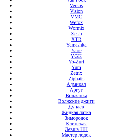
Versus
Vision
VMC
Wefox
Wormix
Xesta
XTR
Yamashita
Yarie
YGK
Yo-Zuri
Yum
Zetrix
Zipbaits
Адмирал
Аргут
Волжанка
Волжские джиги
Дунаев
Жидкая латка
Зимородок
Клинская
Левша-НН
Мастер лодок