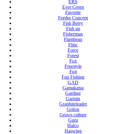
ERS
Ever Green
Favorite
Feeder Concept
Fish Berry
Fish up
Fisherman
Flambeau
Flinc
Force
Forest
Fox
Freestyle
Fuji
Fun Fishing
GAD
Gamakatsu
Gardner
Garmin
Graphiteleader
Grifon
Grows culture
Guru
Halco
Haswing