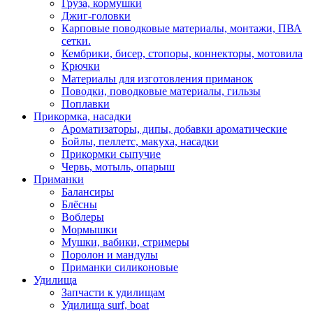
Груза, кормушки
Джиг-головки
Карповые поводковые материалы, монтажи, ПВА
сетки.
Кембрики, бисер, стопоры, коннекторы, мотовила
Крючки
Материалы для изготовления приманок
Поводки, поводковые материалы, гильзы
Поплавки
Прикормка, насадки
Ароматизаторы, дипы, добавки ароматические
Бойлы, пеллетс, макуха, насадки
Прикормки сыпучие
Червь, мотыль, опарыш
Приманки
Балансиры
Блёсны
Воблеры
Мормышки
Мушки, вабики, стримеры
Поролон и мандулы
Приманки силиконовые
Удилища
Запчасти к удилищам
Удилища surf, boat