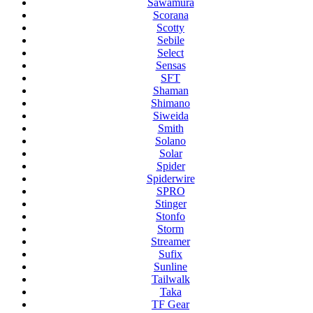
Sawamura
Scorana
Scotty
Sebile
Select
Sensas
SFT
Shaman
Shimano
Siweida
Smith
Solano
Solar
Spider
Spiderwire
SPRO
Stinger
Stonfo
Storm
Streamer
Sufix
Sunline
Tailwalk
Taka
TF Gear