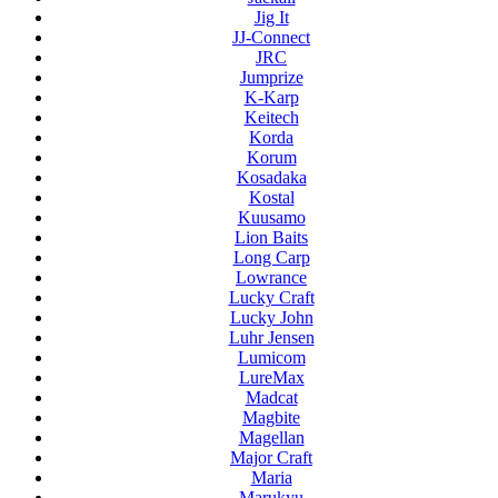
Jig It
JJ-Connect
JRC
Jumprize
K-Karp
Keitech
Korda
Korum
Kosadaka
Kostal
Kuusamo
Lion Baits
Long Carp
Lowrance
Lucky Craft
Lucky John
Luhr Jensen
Lumicom
LureMax
Madcat
Magbite
Magellan
Major Craft
Maria
Marukyu