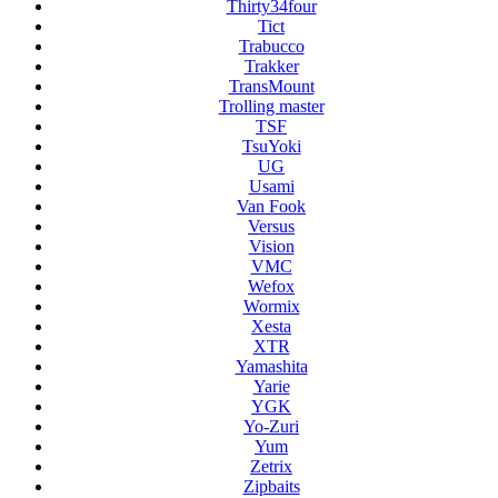
Thirty34four
Tict
Trabucco
Trakker
TransMount
Trolling master
TSF
TsuYoki
UG
Usami
Van Fook
Versus
Vision
VMC
Wefox
Wormix
Xesta
XTR
Yamashita
Yarie
YGK
Yo-Zuri
Yum
Zetrix
Zipbaits