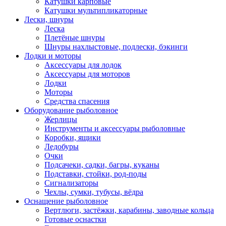
Катушки карповые
Катушки мультипликаторные
Лески, шнуры
Леска
Плетёные шнуры
Шнуры нахлыстовые, подлески, бэкинги
Лодки и моторы
Аксессуары для лодок
Аксессуары для моторов
Лодки
Моторы
Средства спасения
Оборудование рыболовное
Жерлицы
Инструменты и аксессуары рыболовные
Коробки, ящики
Ледобуры
Очки
Подсачеки, садки, багры, куканы
Подставки, стойки, род-поды
Сигнализаторы
Чехлы, сумки, тубусы, вёдра
Оснащение рыболовное
Вертлюги, застёжки, карабины, заводные кольца
Готовые оснастки