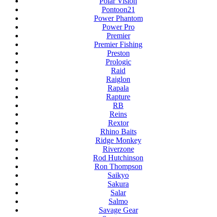
Polar Vision
Pontoon21
Power Phantom
Power Pro
Premier
Premier Fishing
Preston
Prologic
Raid
Raiglon
Rapala
Rapture
RB
Reins
Rextor
Rhino Baits
Ridge Monkey
Riverzone
Rod Hutchinson
Ron Thompson
Saikyo
Sakura
Salar
Salmo
Savage Gear