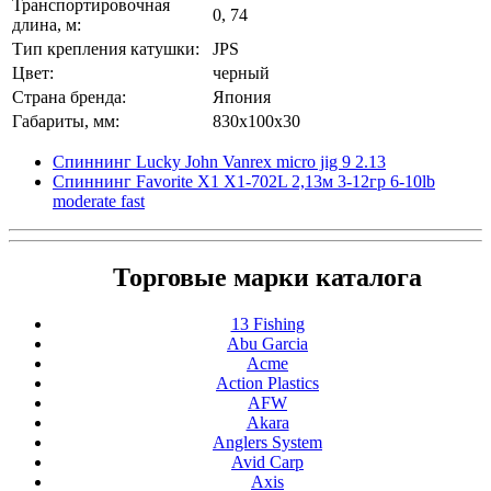
Транспортировочная
0, 74
длина, м:
Тип крепления катушки:
JPS
Цвет:
черный
Страна бренда:
Япония
Габариты, мм:
830x100x30
Спиннинг Lucky John Vanrex micro jig 9 2.13
Спиннинг Favorite X1 X1-702L 2,13м 3-12гр 6-10lb
moderate fast
Торговые марки каталога
13 Fishing
Abu Garcia
Acme
Action Plastics
AFW
Akara
Anglers System
Avid Carp
Axis