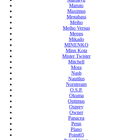
Maruto
Maximus
Megabass
Meiho
Meiho Versus
Mepps
Mikado
MINENKO
Minn Kota
Mister Twister
Mitchell
Mora
Nash
Nautilus
Norstream
O.S.P.
Okuma
Optimus
Osprey
Owner
Panacea
Penn
Plano
Point65