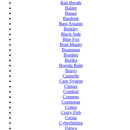
Bait Breath
Balzer
Banax
Baofeng
Bass Assasin
Berkley
Black Side
Blue Fox
Boat Master
Boatsman
Bomber
Borika
Boroda Baits
Bravo
Cannelle
Carp System
Climax
Comfort
Coppens
Cormoran
Cottus
Crazy Fish
Cresta
Cyberfishing
Daiwa