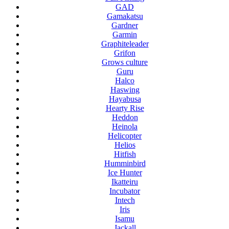
GAD
Gamakatsu
Gardner
Garmin
Graphiteleader
Grifon
Grows culture
Guru
Halco
Haswing
Hayabusa
Hearty Rise
Heddon
Heinola
Helicopter
Helios
Hitfish
Humminbird
Ice Hunter
Ikatteiru
Incubator
Intech
Iris
Isamu
Jackall