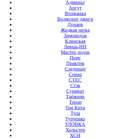
Адмирал
Аргут
Волжанка
Волжские джиги
Дунаев
Жидкая латка
Зимородок
Клинская
Левша-НН
Мастер лодок
Пирс
Практик
Следопыт
Сонар
СТЕС
Стэк
Сурикат
Таёжник
Тонар
Три Кита
Тула
Турченко
УЛОВКА
Хольстер
ХСН