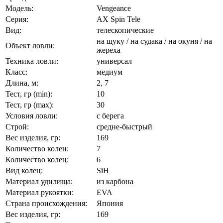
Модель:
Vengeance
Серия:
AX Spin Tele
Вид:
телескопические
на щуку / на судака / на окуня / на
Объект ловли:
жереха
Техника ловли:
универсал
Класс:
медиум
Длина, м:
2, 7
Тест, гр (min):
10
Тест, гр (max):
30
Условия ловли:
с берега
Строй:
средне-быстрый
Вес изделия, гр:
169
Количество колен:
7
Количество колец:
6
Вид колец:
SiH
Материал удилища:
из карбона
Материал рукоятки:
EVA
Страна происхождения:
Япония
Вес изделия, гр:
169