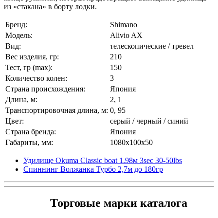
из «стакана» в борту лодки.
Бренд:
Shimano
Модель:
Alivio AX
Вид:
телескопические / тревел
Вес изделия, гр:
210
Тест, гр (max):
150
Количество колен:
3
Страна происхождения:
Япония
Длина, м:
2, 1
Транспортировочная длина, м:
0, 95
Цвет:
серый / черный / синий
Страна бренда:
Япония
Габариты, мм:
1080x100x50
Удилище Okuma Classic boat 1.98м 3sec 30-50lbs
Спиннинг Волжанка Турбо 2,7м до 180гр
Торговые марки каталога