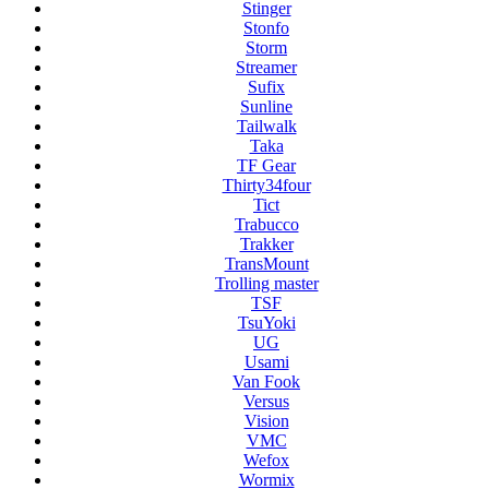
Stinger
Stonfo
Storm
Streamer
Sufix
Sunline
Tailwalk
Taka
TF Gear
Thirty34four
Tict
Trabucco
Trakker
TransMount
Trolling master
TSF
TsuYoki
UG
Usami
Van Fook
Versus
Vision
VMC
Wefox
Wormix