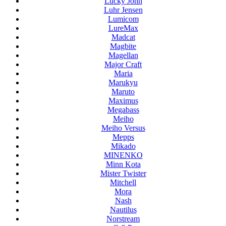
Lucky John
Luhr Jensen
Lumicom
LureMax
Madcat
Magbite
Magellan
Major Craft
Maria
Marukyu
Maruto
Maximus
Megabass
Meiho
Meiho Versus
Mepps
Mikado
MINENKO
Minn Kota
Mister Twister
Mitchell
Mora
Nash
Nautilus
Norstream