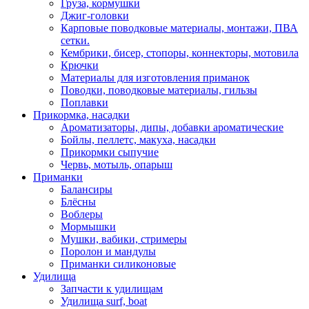
Груза, кормушки
Джиг-головки
Карповые поводковые материалы, монтажи, ПВА
сетки.
Кембрики, бисер, стопоры, коннекторы, мотовила
Крючки
Материалы для изготовления приманок
Поводки, поводковые материалы, гильзы
Поплавки
Прикормка, насадки
Ароматизаторы, дипы, добавки ароматические
Бойлы, пеллетс, макуха, насадки
Прикормки сыпучие
Червь, мотыль, опарыш
Приманки
Балансиры
Блёсны
Воблеры
Мормышки
Мушки, вабики, стримеры
Поролон и мандулы
Приманки силиконовые
Удилища
Запчасти к удилищам
Удилища surf, boat