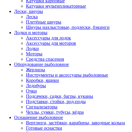
Катушки карповые
Катушки мультипликаторные
Лески, шнуры
Леска
Плетёные шнуры
Шнуры нахлыстовые, подлески, бэкинги
Лодки и моторы
Аксессуары для лодок
Аксессуары для моторов
Лодки
Моторы
Средства спасения
Оборудование рыболовное
Жерлицы
Инструменты и аксессуары рыболовные
Коробки, ящики
Ледобуры
Очки
Подсачеки, садки, багры, куканы
Подставки, стойки, род-поды
Сигнализаторы
Чехлы, сумки, тубусы, вёдра
Оснащение рыболовное
Вертлюги, застёжки, карабины, заводные кольца
Готовые оснастки