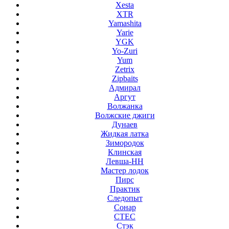
Xesta
XTR
Yamashita
Yarie
YGK
Yo-Zuri
Yum
Zetrix
Zipbaits
Адмирал
Аргут
Волжанка
Волжские джиги
Дунаев
Жидкая латка
Зимородок
Клинская
Левша-НН
Мастер лодок
Пирс
Практик
Следопыт
Сонар
СТЕС
Стэк