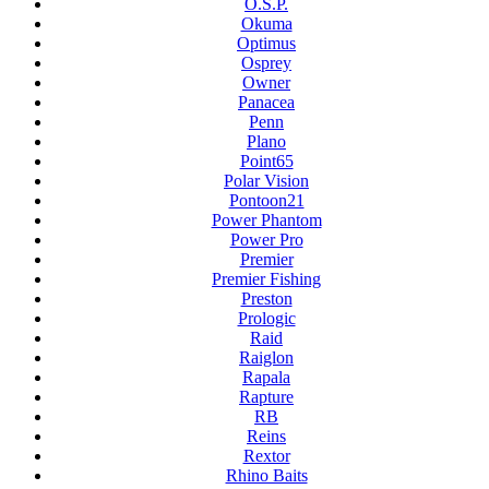
O.S.P.
Okuma
Optimus
Osprey
Owner
Panacea
Penn
Plano
Point65
Polar Vision
Pontoon21
Power Phantom
Power Pro
Premier
Premier Fishing
Preston
Prologic
Raid
Raiglon
Rapala
Rapture
RB
Reins
Rextor
Rhino Baits