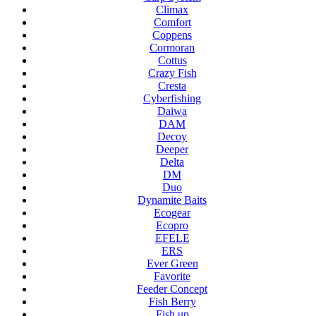
Climax
Comfort
Coppens
Cormoran
Cottus
Crazy Fish
Cresta
Cyberfishing
Daiwa
DAM
Decoy
Deeper
Delta
DM
Duo
Dynamite Baits
Ecogear
Ecopro
EFELE
ERS
Ever Green
Favorite
Feeder Concept
Fish Berry
Fish up