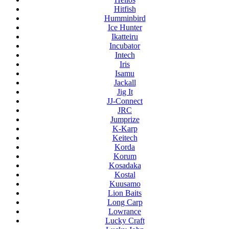
Hitfish
Humminbird
Ice Hunter
Ikatteiru
Incubator
Intech
Iris
Isamu
Jackall
Jig It
JJ-Connect
JRC
Jumprize
K-Karp
Keitech
Korda
Korum
Kosadaka
Kostal
Kuusamo
Lion Baits
Long Carp
Lowrance
Lucky Craft