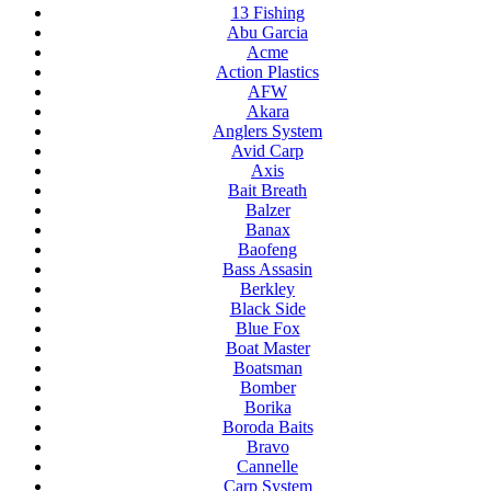
13 Fishing
Abu Garcia
Acme
Action Plastics
AFW
Akara
Anglers System
Avid Carp
Axis
Bait Breath
Balzer
Banax
Baofeng
Bass Assasin
Berkley
Black Side
Blue Fox
Boat Master
Boatsman
Bomber
Borika
Boroda Baits
Bravo
Cannelle
Carp System