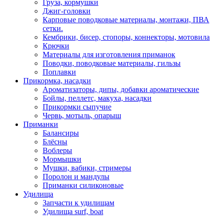
Груза, кормушки
Джиг-головки
Карповые поводковые материалы, монтажи, ПВА
сетки.
Кембрики, бисер, стопоры, коннекторы, мотовила
Крючки
Материалы для изготовления приманок
Поводки, поводковые материалы, гильзы
Поплавки
Прикормка, насадки
Ароматизаторы, дипы, добавки ароматические
Бойлы, пеллетс, макуха, насадки
Прикормки сыпучие
Червь, мотыль, опарыш
Приманки
Балансиры
Блёсны
Воблеры
Мормышки
Мушки, вабики, стримеры
Поролон и мандулы
Приманки силиконовые
Удилища
Запчасти к удилищам
Удилища surf, boat