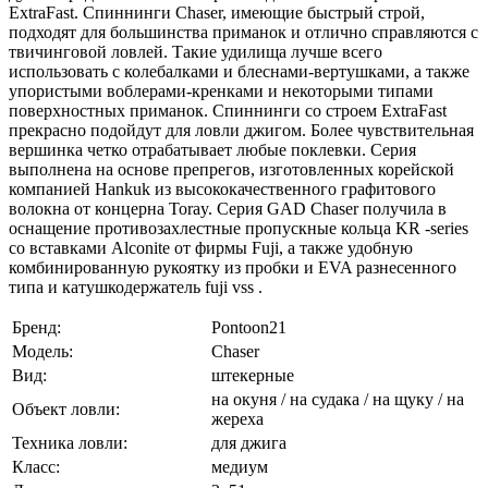
ExtraFast. Спиннинги Chaser, имеющие быстрый строй,
подходят для большинства приманок и отлично справляются с
твичинговой ловлей. Такие удилища лучше всего
использовать с колебалками и блеснами-вертушками, а также
упористыми воблерами-кренками и некоторыми типами
поверхностных приманок. Спиннинги со строем ExtraFast
прекрасно подойдут для ловли джигом. Более чувствительная
вершинка четко отрабатывает любые поклевки. Серия
выполнена на основе препрегов, изготовленных корейской
компанией Hankuk из высококачественного графитового
волокна от концерна Toray. Серия GAD Chaser получила в
оснащение противозахлестные пропускные кольца KR -series
со вставками Alconite от фирмы Fuji, а также удобную
комбинированную рукоятку из пробки и EVA разнесенного
типа и катушкодержатель fuji vss .
Бренд:
Pontoon21
Модель:
Chaser
Вид:
штекерные
на окуня / на судака / на щуку / на
Объект ловли:
жереха
Техника ловли:
для джига
Класс:
медиум