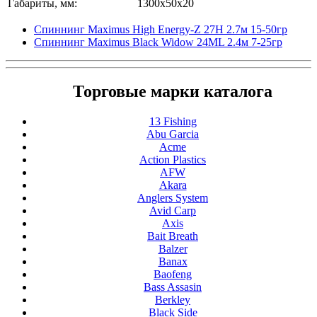
Габариты, мм:
1300x50x20
Спиннинг Maximus High Energy-Z 27H 2.7м 15-50гр
Спиннинг Maximus Black Widow 24ML 2.4м 7-25гр
Торговые марки каталога
13 Fishing
Abu Garcia
Acme
Action Plastics
AFW
Akara
Anglers System
Avid Carp
Axis
Bait Breath
Balzer
Banax
Baofeng
Bass Assasin
Berkley
Black Side