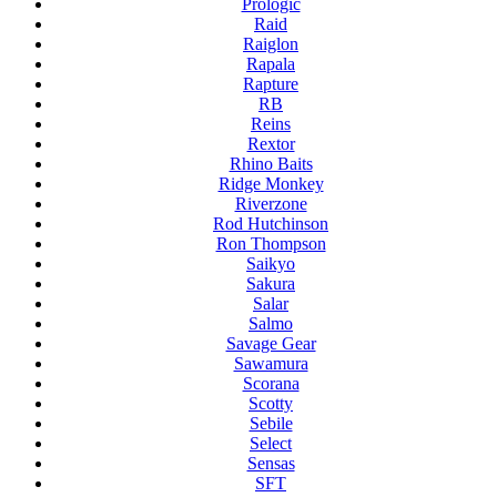
Prologic
Raid
Raiglon
Rapala
Rapture
RB
Reins
Rextor
Rhino Baits
Ridge Monkey
Riverzone
Rod Hutchinson
Ron Thompson
Saikyo
Sakura
Salar
Salmo
Savage Gear
Sawamura
Scorana
Scotty
Sebile
Select
Sensas
SFT