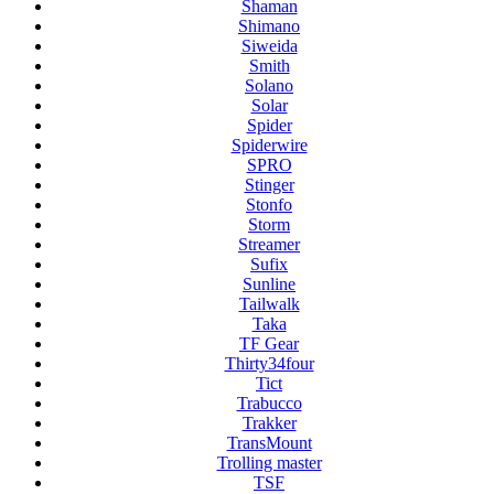
Shaman
Shimano
Siweida
Smith
Solano
Solar
Spider
Spiderwire
SPRO
Stinger
Stonfo
Storm
Streamer
Sufix
Sunline
Tailwalk
Taka
TF Gear
Thirty34four
Tict
Trabucco
Trakker
TransMount
Trolling master
TSF