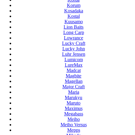
Korum
Kosadaka
Kostal
Kuusamo
Lion Baits
Long Carp
Lowrance
Lucky Craft
Lucky John
Luhr Jensen
Lumicom
LureMax
Madcat
Magbite
Magellan
Major Craft
Maria
Marukyu
Maruto
Maximus
Megabass
Meiho
Meiho Versus
Mepps