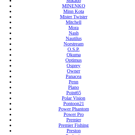
Mikado
MINENKO
Minn Kota
Mister Twister
Mitchell
Mora
Nash
Nautilus
Norstream
O.S.P.
Okuma
Optimus
Osprey
Owner
Panacea
Penn
Plano
Point65
Polar Vision
Pontoon21
Power Phantom
Power Pro
Premier
Premier Fishing
Preston