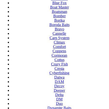
Blue Fox
Boat Master
Boatsman
Bomber
Borika
Boroda Baits
Bravo
Cannelle
Carp System
Climax
Comfort
Coppens
Cormoran
Cottus
Crazy Fish
Cresta
Cyberfishing
Daiwa
DAM
Decoy
Deeper
Delta
DM
Duo
Dynamite Baits