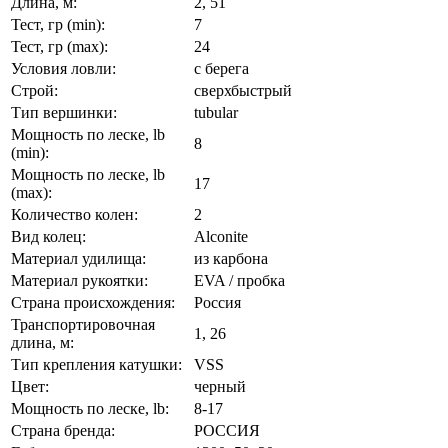
Длина, м:
2, 51
Тест, гр (min):
7
Тест, гр (max):
24
Условия ловли:
с берега
Строй:
сверхбыстрый
Тип вершинки:
tubular
Мощность по леске, lb
8
(min):
Мощность по леске, lb
17
(max):
Количество колен:
2
Вид колец:
Alconite
Материал удилища:
из карбона
Материал рукоятки:
EVA / пробка
Страна происхождения:
Россия
Транспортировочная
1, 26
длина, м:
Тип крепления катушки:
VSS
Цвет:
черный
Мощность по леске, lb:
8-17
Страна бренда:
РОССИЯ