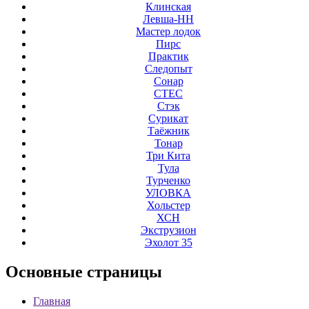
Клинская
Левша-НН
Мастер лодок
Пирс
Практик
Следопыт
Сонар
СТЕС
Стэк
Сурикат
Таёжник
Тонар
Три Кита
Тула
Турченко
УЛОВКА
Хольстер
ХСН
Экструзион
Эхолот 35
Основные
страницы
Главная