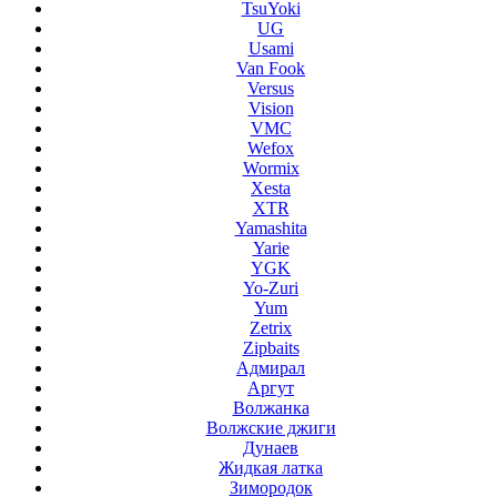
TsuYoki
UG
Usami
Van Fook
Versus
Vision
VMC
Wefox
Wormix
Xesta
XTR
Yamashita
Yarie
YGK
Yo-Zuri
Yum
Zetrix
Zipbaits
Адмирал
Аргут
Волжанка
Волжские джиги
Дунаев
Жидкая латка
Зимородок