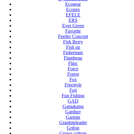
Ecogear
Ecopro
EFELE
ERS
Ever Green
Favorite
Feeder Concept
Fish Berry
Fish up
Fisherman
Flambeau
Flinc
Force
Forest
Fox
Freestyle
Fuji
Fun Fishing
GAD
Gamakatsu
Gardner
Garmin
Graphiteleader
Grifon
Grows culture