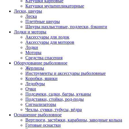
Катушки карповые
Катушки мультипликаторные
Лески, шнуры
Леска
Плетёные шнуры
Шнуры нахлыстовые, подлески, бэкинги
Лодки и моторы
Аксессуары для лодок
Аксессуары для моторов
Лодки
Моторы
Средства спасения
Оборудование рыболовное
Жерлицы
Инструменты и аксессуары рыболовные
Коробки, ящики
Ледобуры
Очки
Подсачеки, садки, багры, куканы
Подставки, стойки, род-поды
Сигнализаторы
Чехлы, сумки, тубусы, вёдра
Оснащение рыболовное
Вертлюги, застёжки, карабины, заводные кольца
Готовые оснастки