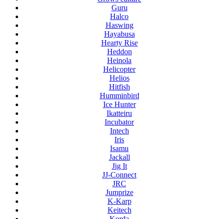
Guru
Halco
Haswing
Hayabusa
Hearty Rise
Heddon
Heinola
Helicopter
Helios
Hitfish
Humminbird
Ice Hunter
Ikatteiru
Incubator
Intech
Iris
Isamu
Jackall
Jig It
JJ-Connect
JRC
Jumprize
K-Karp
Keitech
Korda