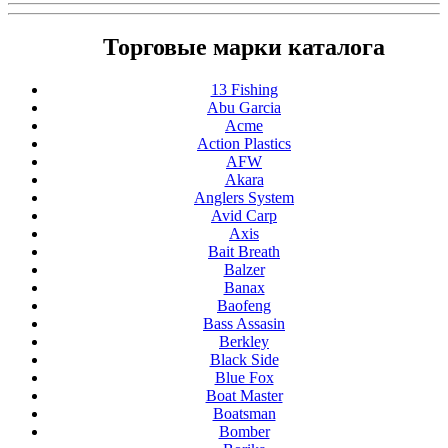
Торговые марки каталога
13 Fishing
Abu Garcia
Acme
Action Plastics
AFW
Akara
Anglers System
Avid Carp
Axis
Bait Breath
Balzer
Banax
Baofeng
Bass Assasin
Berkley
Black Side
Blue Fox
Boat Master
Boatsman
Bomber