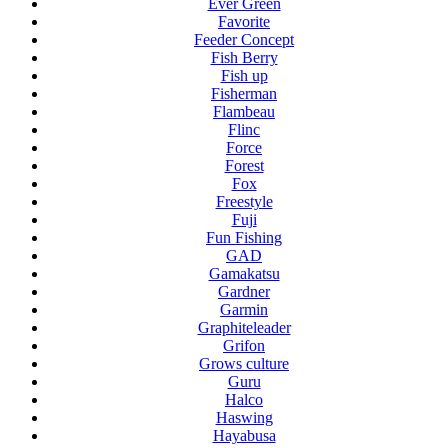
Ever Green
Favorite
Feeder Concept
Fish Berry
Fish up
Fisherman
Flambeau
Flinc
Force
Forest
Fox
Freestyle
Fuji
Fun Fishing
GAD
Gamakatsu
Gardner
Garmin
Graphiteleader
Grifon
Grows culture
Guru
Halco
Haswing
Hayabusa