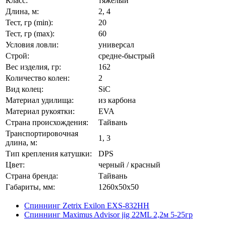
Класс:
тяжёлый
Длина, м:
2, 4
Тест, гр (min):
20
Тест, гр (max):
60
Условия ловли:
универсал
Строй:
средне-быстрый
Вес изделия, гр:
162
Количество колен:
2
Вид колец:
SiC
Материал удилища:
из карбона
Материал рукоятки:
EVA
Страна происхождения:
Тайвань
Транспортировочная
1, 3
длина, м:
Тип крепления катушки:
DPS
Цвет:
черный / красный
Страна бренда:
Тайвань
Габариты, мм:
1260x50x50
Спиннинг Zetrix Exilon EXS-832HH
Спиннинг Maximus Advisor jig 22ML 2,2м 5-25гр