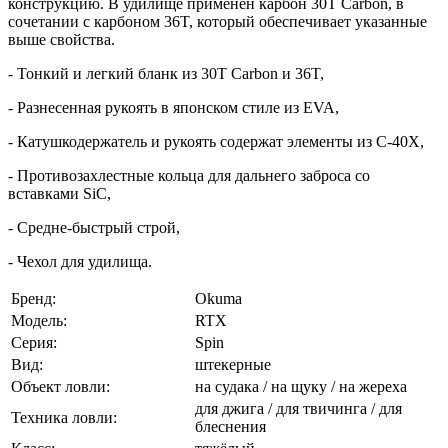
конструкцию. В удилище применен карбон 30T Carbon, в
сочетании с карбоном 36T, который обеспечивает указанные
выше свойства.
- Тонкий и легкий бланк из 30T Carbon и 36T,
- Разнесенная рукоять в японском стиле из EVA,
- Катушкодержатель и рукоять содержат элементы из C-40X,
- Противозахлестные кольца для дальнего заброса со
вставками SiC,
- Средне-быстрый строй,
- Чехол для удилища.
Бренд:
Okuma
Модель:
RTX
Серия:
Spin
Вид:
штекерные
Объект ловли:
на судака / на щуку / на жереха
для джига / для твичинга / для
Техника ловли:
блеснения