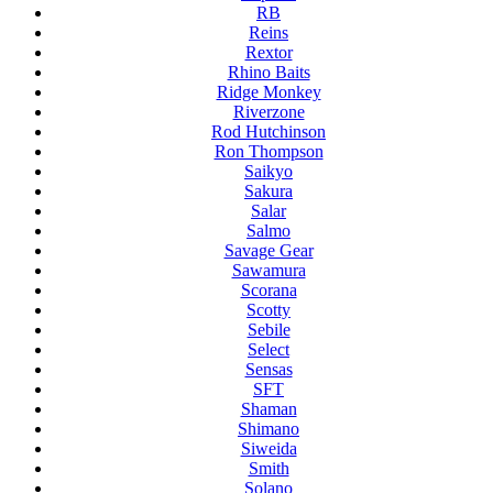
RB
Reins
Rextor
Rhino Baits
Ridge Monkey
Riverzone
Rod Hutchinson
Ron Thompson
Saikyo
Sakura
Salar
Salmo
Savage Gear
Sawamura
Scorana
Scotty
Sebile
Select
Sensas
SFT
Shaman
Shimano
Siweida
Smith
Solano