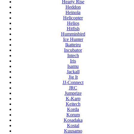
Hearty Rise
Heddon
Heinola
Helicopter
Helios
Hitfish
Humminbird
Ice Hunter
Ikatteiru
Incubator
Intech
Iris
Isamu
Jackall
Jig It
JJ-Connect
JRC
Jumprize
K-Karp
Keitech
Korda
Korum
Kosadaka
Kostal
Kuusamo