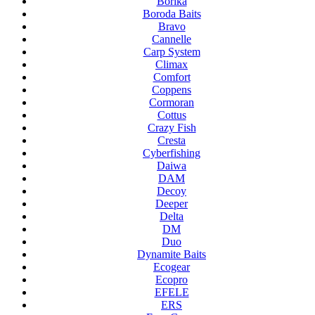
Borika
Boroda Baits
Bravo
Cannelle
Carp System
Climax
Comfort
Coppens
Cormoran
Cottus
Crazy Fish
Cresta
Cyberfishing
Daiwa
DAM
Decoy
Deeper
Delta
DM
Duo
Dynamite Baits
Ecogear
Ecopro
EFELE
ERS