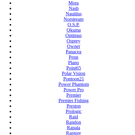
Mora
Nash
Nautilus
Norstream
O.S.P.
Okuma
Optimus
Osprey
Owner
Panacea
Penn
Plano
Point65
Polar Vision
Pontoon21
Power Phantom
Power Pro
Premier
Premier Fishing
Preston
Prologic
Raid
Raiglon
Rapala
Rapture