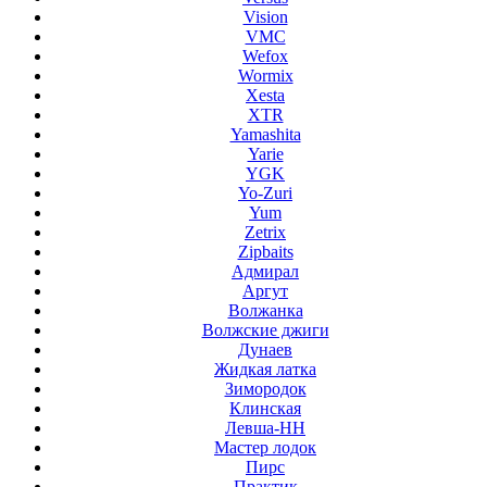
Vision
VMC
Wefox
Wormix
Xesta
XTR
Yamashita
Yarie
YGK
Yo-Zuri
Yum
Zetrix
Zipbaits
Адмирал
Аргут
Волжанка
Волжские джиги
Дунаев
Жидкая латка
Зимородок
Клинская
Левша-НН
Мастер лодок
Пирс
Практик