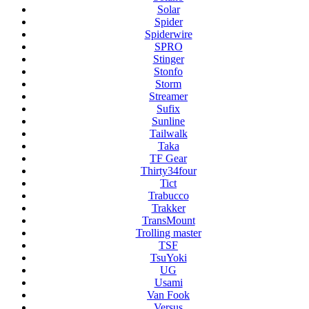
Solar
Spider
Spiderwire
SPRO
Stinger
Stonfo
Storm
Streamer
Sufix
Sunline
Tailwalk
Taka
TF Gear
Thirty34four
Tict
Trabucco
Trakker
TransMount
Trolling master
TSF
TsuYoki
UG
Usami
Van Fook
Versus