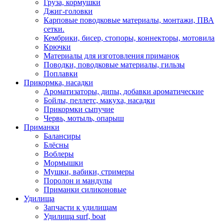
Груза, кормушки
Джиг-головки
Карповые поводковые материалы, монтажи, ПВА
сетки.
Кембрики, бисер, стопоры, коннекторы, мотовила
Крючки
Материалы для изготовления приманок
Поводки, поводковые материалы, гильзы
Поплавки
Прикормка, насадки
Ароматизаторы, дипы, добавки ароматические
Бойлы, пеллетс, макуха, насадки
Прикормки сыпучие
Червь, мотыль, опарыш
Приманки
Балансиры
Блёсны
Воблеры
Мормышки
Мушки, вабики, стримеры
Поролон и мандулы
Приманки силиконовые
Удилища
Запчасти к удилищам
Удилища surf, boat