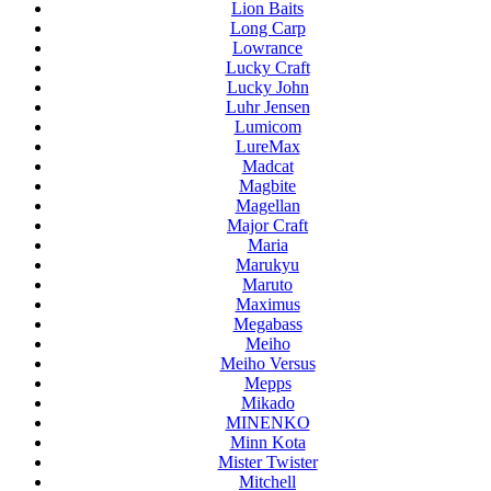
Lion Baits
Long Carp
Lowrance
Lucky Craft
Lucky John
Luhr Jensen
Lumicom
LureMax
Madcat
Magbite
Magellan
Major Craft
Maria
Marukyu
Maruto
Maximus
Megabass
Meiho
Meiho Versus
Mepps
Mikado
MINENKO
Minn Kota
Mister Twister
Mitchell