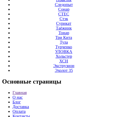
Следопыт
Сонар
СТЕС
Стэк
Сурикат
Таёжник
Тонар
Три Кита
Тула
Турченко
УЛОВКА
Хольстер
ХСН
Экструзион
Эхолот 35
Основные
страницы
Главная
О нас
Блог
Доставка
Оплата
Контакты