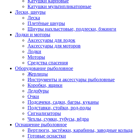
Катушки карповые
Катушки мультипликаторные
Лески, шнуры
Леска
Плетёные шнуры
Шнуры нахлыстовые, подлески, бэкинги
Лодки и моторы
Аксессуары для лодок
Аксессуары для моторов
Лодки
Моторы
Средства спасения
Оборудование рыболовное
Жерлицы
Инструменты и аксессуары рыболовные
Коробки, ящики
Ледобуры
Очки
Подсачеки, садки, багры, куканы
Подставки, стойки, род-поды
Сигнализаторы
Чехлы, сумки, тубусы, вёдра
Оснащение рыболовное
Вертлюги, застёжки, карабины, заводные кольца
Готовые оснастки