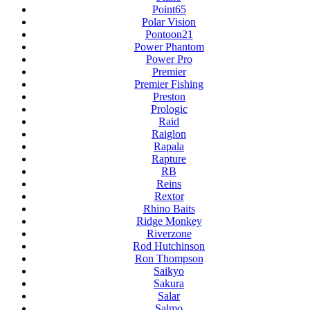
Point65
Polar Vision
Pontoon21
Power Phantom
Power Pro
Premier
Premier Fishing
Preston
Prologic
Raid
Raiglon
Rapala
Rapture
RB
Reins
Rextor
Rhino Baits
Ridge Monkey
Riverzone
Rod Hutchinson
Ron Thompson
Saikyo
Sakura
Salar
Salmo