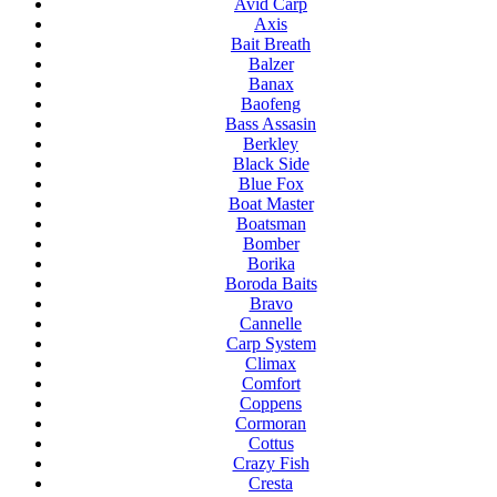
Avid Carp
Axis
Bait Breath
Balzer
Banax
Baofeng
Bass Assasin
Berkley
Black Side
Blue Fox
Boat Master
Boatsman
Bomber
Borika
Boroda Baits
Bravo
Cannelle
Carp System
Climax
Comfort
Coppens
Cormoran
Cottus
Crazy Fish
Cresta