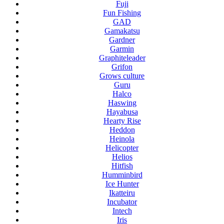
Fuji
Fun Fishing
GAD
Gamakatsu
Gardner
Garmin
Graphiteleader
Grifon
Grows culture
Guru
Halco
Haswing
Hayabusa
Hearty Rise
Heddon
Heinola
Helicopter
Helios
Hitfish
Humminbird
Ice Hunter
Ikatteiru
Incubator
Intech
Iris