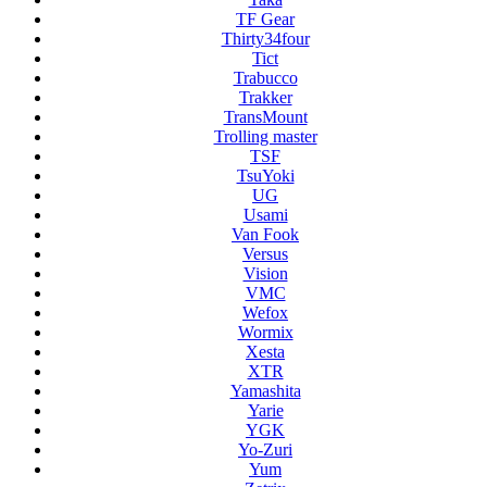
TF Gear
Thirty34four
Tict
Trabucco
Trakker
TransMount
Trolling master
TSF
TsuYoki
UG
Usami
Van Fook
Versus
Vision
VMC
Wefox
Wormix
Xesta
XTR
Yamashita
Yarie
YGK
Yo-Zuri
Yum