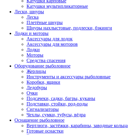
Катушки карповые
Катушки мультипликаторные
Лески, шнуры
Леска
Плетёные шнуры
Шнуры нахлыстовые, подлески, бэкинги
Лодки и моторы
Аксессуары для лодок
Аксессуары для моторов
Лодки
Моторы
Средства спасения
Оборудование рыболовное
Жерлицы
Инструменты и аксессуары рыболовные
Коробки, ящики
Ледобуры
Очки
Подсачеки, садки, багры, куканы
Подставки, стойки, род-поды
Сигнализаторы
Чехлы, сумки, тубусы, вёдра
Оснащение рыболовное
Вертлюги, застёжки, карабины, заводные кольца
Готовые оснастки