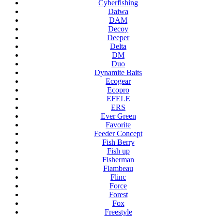
Cyberfishing
Daiwa
DAM
Decoy
Deeper
Delta
DM
Duo
Dynamite Baits
Ecogear
Ecopro
EFELE
ERS
Ever Green
Favorite
Feeder Concept
Fish Berry
Fish up
Fisherman
Flambeau
Flinc
Force
Forest
Fox
Freestyle