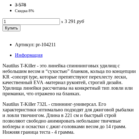
3 578
Скидка 8%
3 291
руб
x
Артикул: pr-104211
Информация
Nautilus T-Killer - это линейка спиннинговых удилищ с
небольшим весом и “сухостью” бланков, кольца по концепции
KR -concept type, которые препятствуют перехлесту лески,
качественный EVA -материал рукоятей, строгий дизайн.
Удилища линейки рассчитаны на конкретный тип ловли или
приманки, что отражено на бланках.
Nautilus T-Killer 732L - спиннинг-универсал. Его
характеристики оптимально подходят для джиговой рыбалки
и ловли твичингом. Длина в 221 см и быстрый строй
позволяют свободно анимировать небольшие твичевые
воблеры и оснастки с джиг-головками весом до 14 грамм.
Нижняя граница теста - 4 грамма.