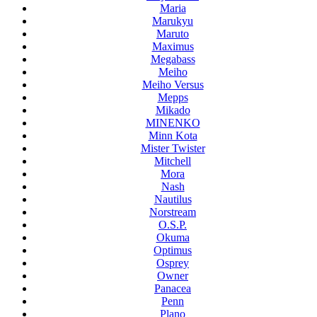
Maria
Marukyu
Maruto
Maximus
Megabass
Meiho
Meiho Versus
Mepps
Mikado
MINENKO
Minn Kota
Mister Twister
Mitchell
Mora
Nash
Nautilus
Norstream
O.S.P.
Okuma
Optimus
Osprey
Owner
Panacea
Penn
Plano