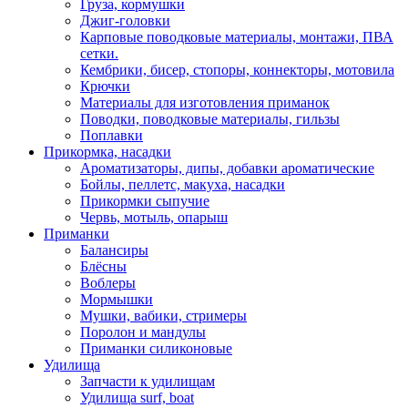
Груза, кормушки
Джиг-головки
Карповые поводковые материалы, монтажи, ПВА
сетки.
Кембрики, бисер, стопоры, коннекторы, мотовила
Крючки
Материалы для изготовления приманок
Поводки, поводковые материалы, гильзы
Поплавки
Прикормка, насадки
Ароматизаторы, дипы, добавки ароматические
Бойлы, пеллетс, макуха, насадки
Прикормки сыпучие
Червь, мотыль, опарыш
Приманки
Балансиры
Блёсны
Воблеры
Мормышки
Мушки, вабики, стримеры
Поролон и мандулы
Приманки силиконовые
Удилища
Запчасти к удилищам
Удилища surf, boat