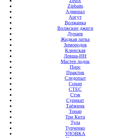
Zetrix
Zipbaits
Адмирал
Аргут
Волжанка
Волжские джиги
Дунаев
Жидкая латка
Зимородок
Клинская
Левша-НН
Мастер лодок
Пирс
Практик
Следопыт
Сонар
СТЕС
Стэк
Сурикат
Таёжник
Тонар
Три Кита
Тула
Турченко
УЛОВКА