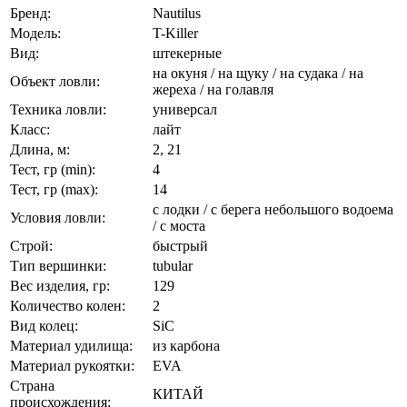
Бренд:
Nautilus
Модель:
T-Killer
Вид:
штекерные
на окуня / на щуку / на судака / на
Объект ловли:
жереха / на голавля
Техника ловли:
универсал
Класс:
лайт
Длина, м:
2, 21
Тест, гр (min):
4
Тест, гр (max):
14
с лодки / с берега небольшого водоема
Условия ловли:
/ с моста
Строй:
быстрый
Тип вершинки:
tubular
Вес изделия, гр:
129
Количество колен:
2
Вид колец:
SiC
Материал удилища:
из карбона
Материал рукоятки:
EVA
Страна
КИТАЙ
происхождения: