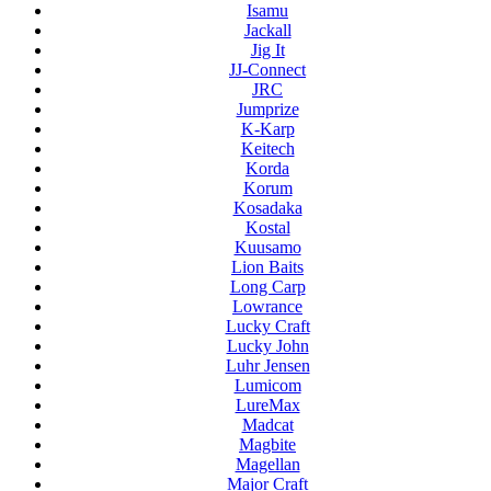
Isamu
Jackall
Jig It
JJ-Connect
JRC
Jumprize
K-Karp
Keitech
Korda
Korum
Kosadaka
Kostal
Kuusamo
Lion Baits
Long Carp
Lowrance
Lucky Craft
Lucky John
Luhr Jensen
Lumicom
LureMax
Madcat
Magbite
Magellan
Major Craft