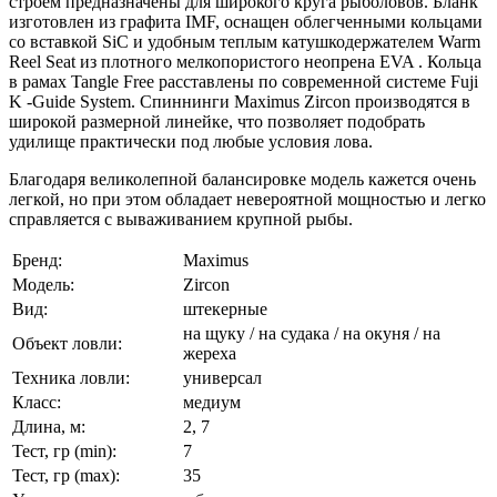
строем предназначены для широкого круга рыболовов. Бланк
изготовлен из графита IMF, оснащен облегченными кольцами
со вставкой SiC и удобным теплым катушкодержателем Warm
Reel Seat из плотного мелкопористого неопрена EVA . Кольца
в рамах Tangle Free расставлены по современной системе Fuji
K -Guide System. Спиннинги Maximus Zircon производятся в
широкой размерной линейке, что позволяет подобрать
удилище практически под любые условия лова.
Благодаря великолепной балансировке модель кажется очень
легкой, но при этом обладает невероятной мощностью и легко
справляется с вываживанием крупной рыбы.
Бренд:
Maximus
Модель:
Zircon
Вид:
штекерные
на щуку / на судака / на окуня / на
Объект ловли:
жереха
Техника ловли:
универсал
Класс:
медиум
Длина, м:
2, 7
Тест, гр (min):
7
Тест, гр (max):
35