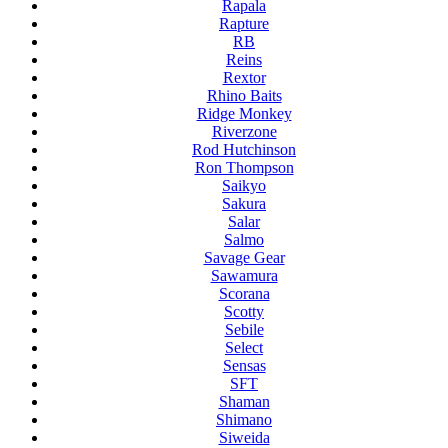
Rapala
Rapture
RB
Reins
Rextor
Rhino Baits
Ridge Monkey
Riverzone
Rod Hutchinson
Ron Thompson
Saikyo
Sakura
Salar
Salmo
Savage Gear
Sawamura
Scorana
Scotty
Sebile
Select
Sensas
SFT
Shaman
Shimano
Siweida