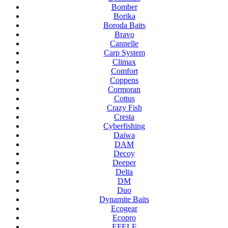
Bomber
Borika
Boroda Baits
Bravo
Cannelle
Carp System
Climax
Comfort
Coppens
Cormoran
Cottus
Crazy Fish
Cresta
Cyberfishing
Daiwa
DAM
Decoy
Deeper
Delta
DM
Duo
Dynamite Baits
Ecogear
Ecopro
EFELE