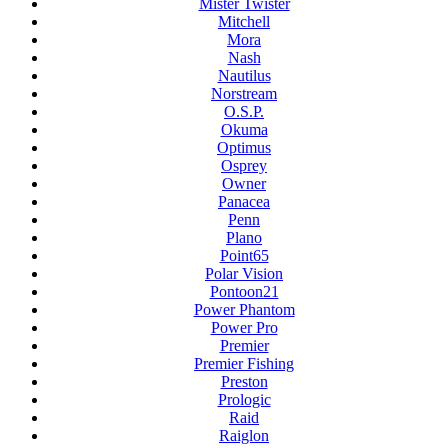
Mister Twister
Mitchell
Mora
Nash
Nautilus
Norstream
O.S.P.
Okuma
Optimus
Osprey
Owner
Panacea
Penn
Plano
Point65
Polar Vision
Pontoon21
Power Phantom
Power Pro
Premier
Premier Fishing
Preston
Prologic
Raid
Raiglon