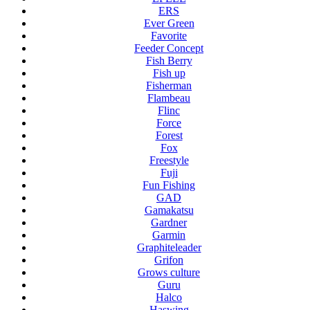
ERS
Ever Green
Favorite
Feeder Concept
Fish Berry
Fish up
Fisherman
Flambeau
Flinc
Force
Forest
Fox
Freestyle
Fuji
Fun Fishing
GAD
Gamakatsu
Gardner
Garmin
Graphiteleader
Grifon
Grows culture
Guru
Halco
Haswing