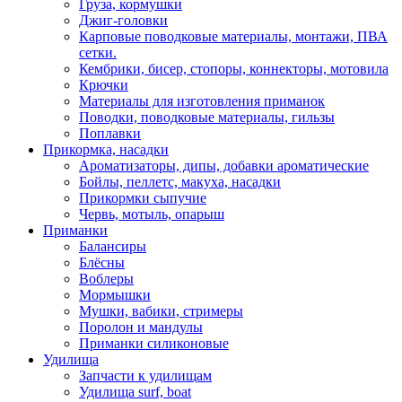
Груза, кормушки
Джиг-головки
Карповые поводковые материалы, монтажи, ПВА
сетки.
Кембрики, бисер, стопоры, коннекторы, мотовила
Крючки
Материалы для изготовления приманок
Поводки, поводковые материалы, гильзы
Поплавки
Прикормка, насадки
Ароматизаторы, дипы, добавки ароматические
Бойлы, пеллетс, макуха, насадки
Прикормки сыпучие
Червь, мотыль, опарыш
Приманки
Балансиры
Блёсны
Воблеры
Мормышки
Мушки, вабики, стримеры
Поролон и мандулы
Приманки силиконовые
Удилища
Запчасти к удилищам
Удилища surf, boat