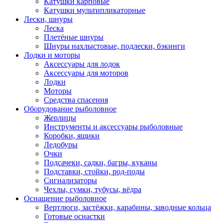
Катушки карповые
Катушки мультипликаторные
Лески, шнуры
Леска
Плетёные шнуры
Шнуры нахлыстовые, подлески, бэкинги
Лодки и моторы
Аксессуары для лодок
Аксессуары для моторов
Лодки
Моторы
Средства спасения
Оборудование рыболовное
Жерлицы
Инструменты и аксессуары рыболовные
Коробки, ящики
Ледобуры
Очки
Подсачеки, садки, багры, куканы
Подставки, стойки, род-поды
Сигнализаторы
Чехлы, сумки, тубусы, вёдра
Оснащение рыболовное
Вертлюги, застёжки, карабины, заводные кольца
Готовые оснастки