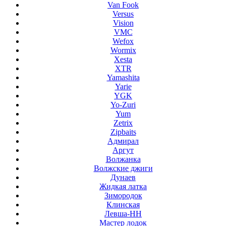
Van Fook
Versus
Vision
VMC
Wefox
Wormix
Xesta
XTR
Yamashita
Yarie
YGK
Yo-Zuri
Yum
Zetrix
Zipbaits
Адмирал
Аргут
Волжанка
Волжские джиги
Дунаев
Жидкая латка
Зимородок
Клинская
Левша-НН
Мастер лодок