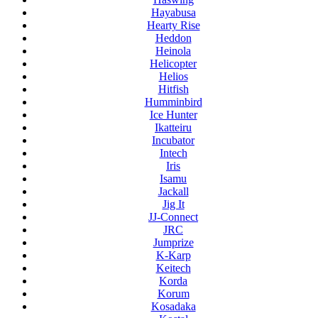
Hayabusa
Hearty Rise
Heddon
Heinola
Helicopter
Helios
Hitfish
Humminbird
Ice Hunter
Ikatteiru
Incubator
Intech
Iris
Isamu
Jackall
Jig It
JJ-Connect
JRC
Jumprize
K-Karp
Keitech
Korda
Korum
Kosadaka