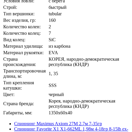
Условия ловли:
с берега
Строй:
быстрый
Тип вершинки:
tubular
Вес изделия, гр:
160
Количество колен:
2
Количество колец:
7
Вид колец:
SiC
Материал удилища:
из карбона
Материал рукоятки:
EVA
Страна
КОРЕЯ, народно-демократическая
происхождения:
республика (КНДР)
Транспортировочная
1, 35
длина, м:
Тип крепления
SSS
катушки:
Цвет:
черный
Корея, народно-демократическая
Страна бренда:
республика (КНДР)
Габариты, мм:
1350x60x40
Спиннинг Maximus Axiom 27M 2.7м 7-35гр
Спиннинг Favorite X1 X1-662ML 1,98м 4-18гр 8-15lb ex-