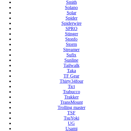
Smith
Solano
Solar
Spider
Spiderwire
SPRO
Stinger
Stonfo
Storm
Streamer
Sufix
Sunline
Tailwalk
Taka
TF Gear
Thirty34four
Tict
Trabucco
Trakker
TransMount
Trolling master
TSF
TsuYoki
UG
Usami