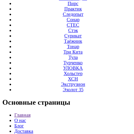
Пирс
Практик
Следопыт
Сонар
СТЕС
Стэк
Сурикат
Таёжник
Тонар
Три Кита
Тула
Турченко
УЛОВКА
Хольстер
ХСН
Экструзион
Эхолот 35
Основные
страницы
Главная
О нас
Блог
Доставка