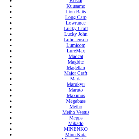
Kostal
Kuusamo
Lion Baits
Long Carp
Lowrance
Lucky Craft
Lucky John
Luhr Jensen
Lumicom
LureMax
Madcat
Magbite
Magellan
Major Craft
Maria
Marukyu
Maruto
Maximus
Megabass
Meiho
Meiho Versus
Mepps
Mikado
MINENKO
Minn Kota