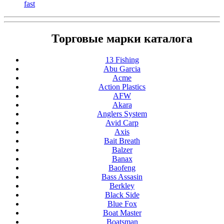
fast
Торговые марки каталога
13 Fishing
Abu Garcia
Acme
Action Plastics
AFW
Akara
Anglers System
Avid Carp
Axis
Bait Breath
Balzer
Banax
Baofeng
Bass Assasin
Berkley
Black Side
Blue Fox
Boat Master
Boatsman