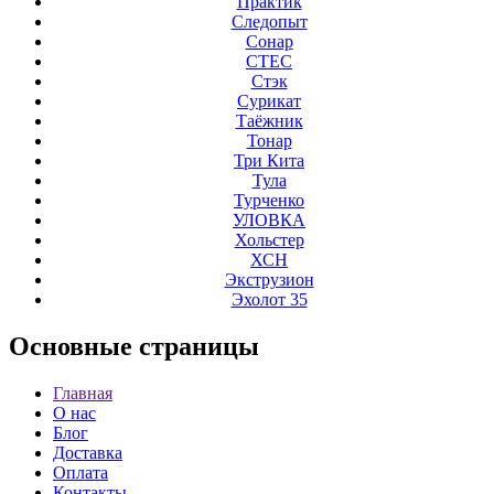
Практик
Следопыт
Сонар
СТЕС
Стэк
Сурикат
Таёжник
Тонар
Три Кита
Тула
Турченко
УЛОВКА
Хольстер
ХСН
Экструзион
Эхолот 35
Основные
страницы
Главная
О нас
Блог
Доставка
Оплата
Контакты