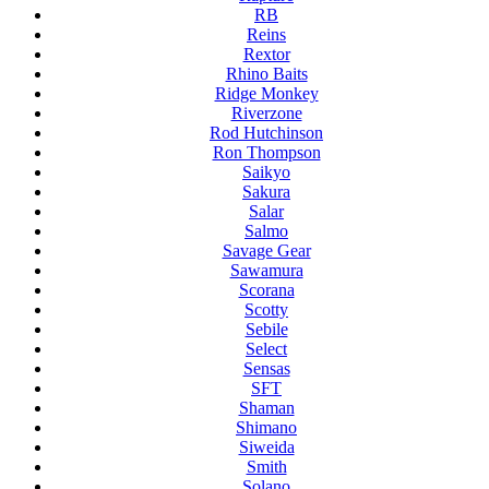
RB
Reins
Rextor
Rhino Baits
Ridge Monkey
Riverzone
Rod Hutchinson
Ron Thompson
Saikyo
Sakura
Salar
Salmo
Savage Gear
Sawamura
Scorana
Scotty
Sebile
Select
Sensas
SFT
Shaman
Shimano
Siweida
Smith
Solano