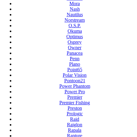
Mora
Nash
Nautilus
Norstream
O.S.P.
Okuma
Optimus
Osprey
Owner
Panacea
Penn
Plano
Point65
Polar Vision
Pontoon21
Power Phantom
Power Pro
Premier
Premier Fishing
Preston
Prologic
Raid
Raiglon
Rapala
Rapture