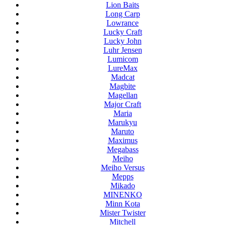
Lion Baits
Long Carp
Lowrance
Lucky Craft
Lucky John
Luhr Jensen
Lumicom
LureMax
Madcat
Magbite
Magellan
Major Craft
Maria
Marukyu
Maruto
Maximus
Megabass
Meiho
Meiho Versus
Mepps
Mikado
MINENKO
Minn Kota
Mister Twister
Mitchell