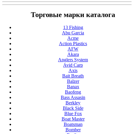
Торговые марки каталога
13 Fishing
Abu Garcia
Acme
Action Plastics
AFW
Akara
Anglers System
Avid Carp
Axis
Bait Breath
Balzer
Banax
Baofeng
Bass Assasin
Berkley
Black Side
Blue Fox
Boat Master
Boatsman
Bomber