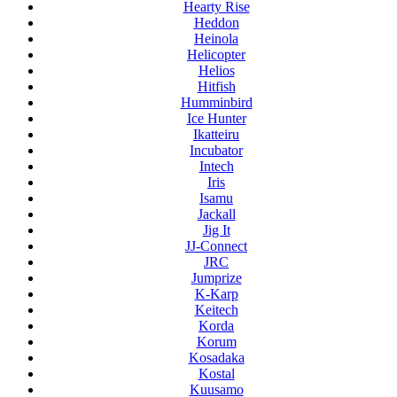
Hearty Rise
Heddon
Heinola
Helicopter
Helios
Hitfish
Humminbird
Ice Hunter
Ikatteiru
Incubator
Intech
Iris
Isamu
Jackall
Jig It
JJ-Connect
JRC
Jumprize
K-Karp
Keitech
Korda
Korum
Kosadaka
Kostal
Kuusamo