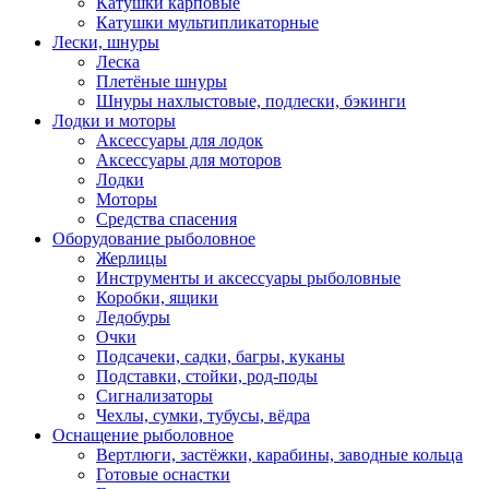
Катушки карповые
Катушки мультипликаторные
Лески, шнуры
Леска
Плетёные шнуры
Шнуры нахлыстовые, подлески, бэкинги
Лодки и моторы
Аксессуары для лодок
Аксессуары для моторов
Лодки
Моторы
Средства спасения
Оборудование рыболовное
Жерлицы
Инструменты и аксессуары рыболовные
Коробки, ящики
Ледобуры
Очки
Подсачеки, садки, багры, куканы
Подставки, стойки, род-поды
Сигнализаторы
Чехлы, сумки, тубусы, вёдра
Оснащение рыболовное
Вертлюги, застёжки, карабины, заводные кольца
Готовые оснастки