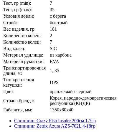
Тест, гр (min):
7
Тест, гр (max):
35
Условия ловли:
с берега
Строй:
быстрый
Вес изделия, гр:
181
Количество колен:
2
Количество колец:
7
Вид колец:
SiC
Материал удилища:
из карбона
Материал рукоятки:
EVA
Транспортировочная
1, 35
длина, м:
Тип крепления
DPS
катушки:
Цвет:
оранжевый / черный
Корея, народно-демократическая
Страна бренда:
республика (КНДР)
Габариты, мм:
1350x60x40
Спиннинг Crazy Fish Inspire 200см 1-7гр
Спиннинг Zetrix Azura AZS-702L 4-18гр