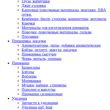
Груза, кормушки
Джиг-головки
Карповые поводковые материалы, монтажи, ПВА
сетки.
Кембрики, бисер, стопоры, коннекторы, мотовила
Крючки
Материалы для изготовления приманок
Поводки, поводковые материалы, гильзы
Поплавки
Прикормка, насадки
Ароматизаторы, дипы, добавки ароматические
Бойлы, пеллетс, макуха, насадки
Прикормки сыпучие
Червь, мотыль, опарыш
Приманки
Балансиры
Блёсны
Воблеры
Мормышки
Мушки, вабики, стримеры
Поролон и мандулы
Приманки силиконовые
Удилища
Запчасти к удилищам
Удилища surf, boat