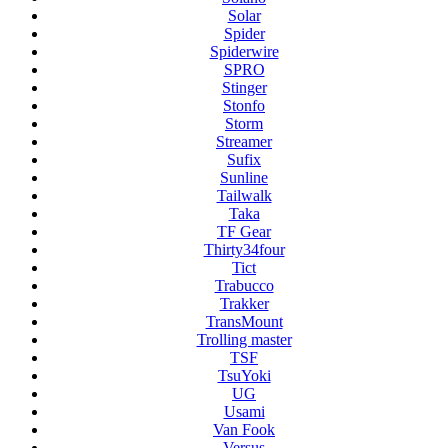
Solar
Spider
Spiderwire
SPRO
Stinger
Stonfo
Storm
Streamer
Sufix
Sunline
Tailwalk
Taka
TF Gear
Thirty34four
Tict
Trabucco
Trakker
TransMount
Trolling master
TSF
TsuYoki
UG
Usami
Van Fook
Versus