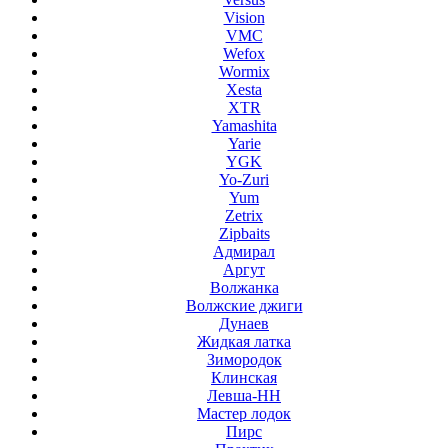
Vision
VMC
Wefox
Wormix
Xesta
XTR
Yamashita
Yarie
YGK
Yo-Zuri
Yum
Zetrix
Zipbaits
Адмирал
Аргут
Волжанка
Волжские джиги
Дунаев
Жидкая латка
Зимородок
Клинская
Левша-НН
Мастер лодок
Пирс