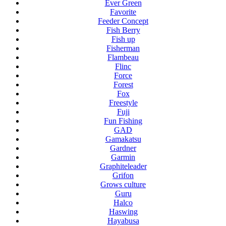
Ever Green
Favorite
Feeder Concept
Fish Berry
Fish up
Fisherman
Flambeau
Flinc
Force
Forest
Fox
Freestyle
Fuji
Fun Fishing
GAD
Gamakatsu
Gardner
Garmin
Graphiteleader
Grifon
Grows culture
Guru
Halco
Haswing
Hayabusa