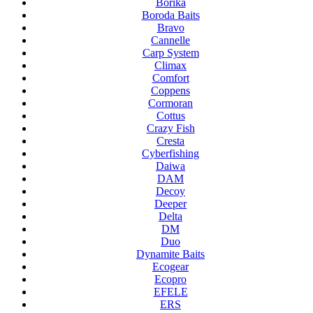
Borika
Boroda Baits
Bravo
Cannelle
Carp System
Climax
Comfort
Coppens
Cormoran
Cottus
Crazy Fish
Cresta
Cyberfishing
Daiwa
DAM
Decoy
Deeper
Delta
DM
Duo
Dynamite Baits
Ecogear
Ecopro
EFELE
ERS