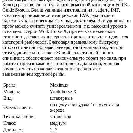
Кольца расставлены по ультрасовременной концепции Fuji K -
Guide System. Бланк удилища изготовлен из графита IMF,
оснащен эргономичной неопреновой EVA рукояткой и
надежным классическим катушкодержателем. Эти удилища по
праву можно считать универсальными, т.к. высокий уровень
оснащения серии Work Horse-X, при весьма невысокой
стоимости, делает их невероятно привлекательными для всех
категорий рыболовов. Благодаря правильному быстрому
строю спиннинг обладает невероятной мощностью, но при
этом удивительно легок. «Живой» эластичный кончик
спиннинга обеспечивает максимальную обратную связь при
работе с приманками всего тестового диапазона, мощная
комлевая часть позволяет отлично справляться с
вываживанием крупной рыбы.
Бренд:
Maximus
Модель:
Work horse X
Вид:
штекерные
на щуку / на судака / на окуня / на
Объект ловли:
жереха
Техника ловли:
универсал
Класс:
медиум
Длина, м:
2, 7