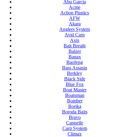
Abu Garcia
Acme
Action Plastics
AFW
Akara
Anglers System
Avid Carp
Axis
Bait Breath
Balzer
Banax
Baofeng
Bass Assasin
Berkley
Black Side
Blue Fox
Boat Master
Boatsman
Bomber
Borika
Boroda Baits
Bravo
Cannelle
Carp System
Climax