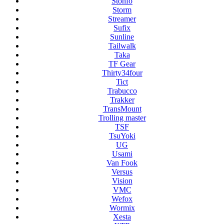
Stonfo
Storm
Streamer
Sufix
Sunline
Tailwalk
Taka
TF Gear
Thirty34four
Tict
Trabucco
Trakker
TransMount
Trolling master
TSF
TsuYoki
UG
Usami
Van Fook
Versus
Vision
VMC
Wefox
Wormix
Xesta