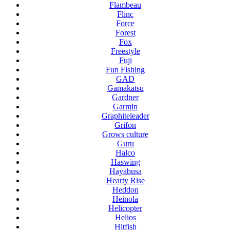
Flambeau
Flinc
Force
Forest
Fox
Freestyle
Fuji
Fun Fishing
GAD
Gamakatsu
Gardner
Garmin
Graphiteleader
Grifon
Grows culture
Guru
Halco
Haswing
Hayabusa
Hearty Rise
Heddon
Heinola
Helicopter
Helios
Hitfish