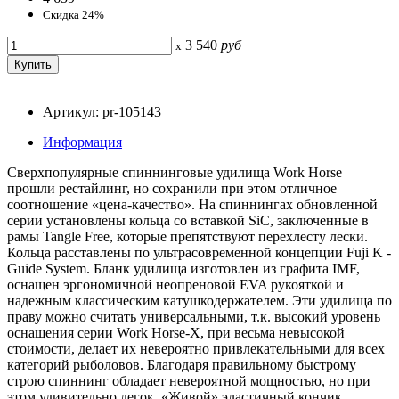
Скидка 24%
3 540
руб
x
Артикул: pr-105143
Информация
Сверхпопулярные спиннинговые удилища Work Horse
прошли рестайлинг, но сохранили при этом отличное
соотношение «цена-качество». На спиннингах обновленной
серии установлены кольца со вставкой SiC, заключенные в
рамы Tangle Free, которые препятствуют перехлесту лески.
Кольца расставлены по ультрасовременной концепции Fuji K -
Guide System. Бланк удилища изготовлен из графита IMF,
оснащен эргономичной неопреновой EVA рукояткой и
надежным классическим катушкодержателем. Эти удилища по
праву можно считать универсальными, т.к. высокий уровень
оснащения серии Work Horse-X, при весьма невысокой
стоимости, делает их невероятно привлекательными для всех
категорий рыболовов. Благодаря правильному быстрому
строю спиннинг обладает невероятной мощностью, но при
этом удивительно легок. «Живой» эластичный кончик