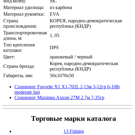
Вид колец:
SiC
Материал удилища:
из карбона
Материал рукоятки:
EVA
Страна
КОРЕЯ, народно-демократическая
происхождения:
республика (КНДР)
Транспортировочная
1, 05
длина, м:
Тип крепления
DPS
катушки:
Цвет:
оранжевый / черный
Корея, народно-демократическая
Страна бренда:
республика (КНДР)
Габариты, мм:
50x1070x50
Спиннинг Favorite X1 X1-702L 2,13м 3-12гр 6-10lb
moderate fast
Спиннинг Maximus Axiom 27M 2.7м 7-35гр
Торговые марки каталога
13 Fishing