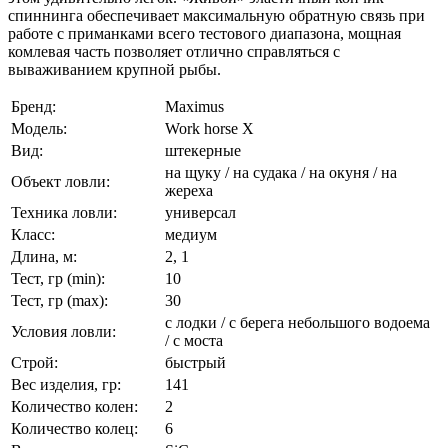
спиннинга обеспечивает максимальную обратную связь при
работе с приманками всего тестового диапазона, мощная
комлевая часть позволяет отлично справляться с
вываживанием крупной рыбы.
Бренд:
Maximus
Модель:
Work horse X
Вид:
штекерные
на щуку / на судака / на окуня / на
Объект ловли:
жереха
Техника ловли:
универсал
Класс:
медиум
Длина, м:
2, 1
Тест, гр (min):
10
Тест, гр (max):
30
с лодки / с берега небольшого водоема
Условия ловли:
/ с моста
Строй:
быстрый
Вес изделия, гр:
141
Количество колен:
2
Количество колец:
6