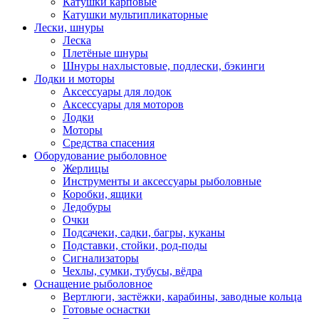
Катушки карповые
Катушки мультипликаторные
Лески, шнуры
Леска
Плетёные шнуры
Шнуры нахлыстовые, подлески, бэкинги
Лодки и моторы
Аксессуары для лодок
Аксессуары для моторов
Лодки
Моторы
Средства спасения
Оборудование рыболовное
Жерлицы
Инструменты и аксессуары рыболовные
Коробки, ящики
Ледобуры
Очки
Подсачеки, садки, багры, куканы
Подставки, стойки, род-поды
Сигнализаторы
Чехлы, сумки, тубусы, вёдра
Оснащение рыболовное
Вертлюги, застёжки, карабины, заводные кольца
Готовые оснастки