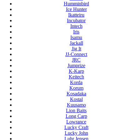
Humminbird
Ice Hunter
Ikatteiru
Incubator
Intech
Iris
Isamu
Jackall
Jig It
JJ-Connect
JRC
Jumprize
K-Karp
Keitech
Korda
Korum
Kosadaka
Kostal
Kuusamo
Lion Baits
Long Carp
Lowrance
Lucky Craft
Lucky John
Luhr Jensen