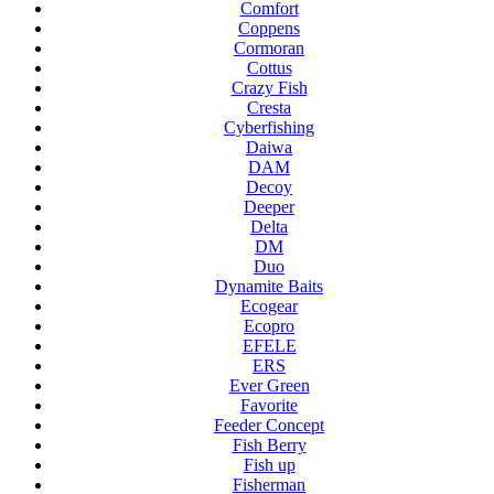
Comfort
Coppens
Cormoran
Cottus
Crazy Fish
Cresta
Cyberfishing
Daiwa
DAM
Decoy
Deeper
Delta
DM
Duo
Dynamite Baits
Ecogear
Ecopro
EFELE
ERS
Ever Green
Favorite
Feeder Concept
Fish Berry
Fish up
Fisherman