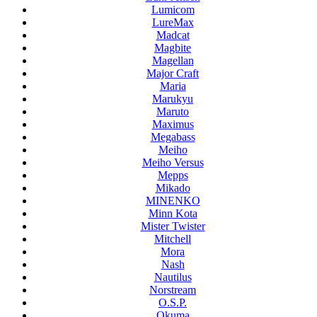
Lumicom
LureMax
Madcat
Magbite
Magellan
Major Craft
Maria
Marukyu
Maruto
Maximus
Megabass
Meiho
Meiho Versus
Mepps
Mikado
MINENKO
Minn Kota
Mister Twister
Mitchell
Mora
Nash
Nautilus
Norstream
O.S.P.
Okuma