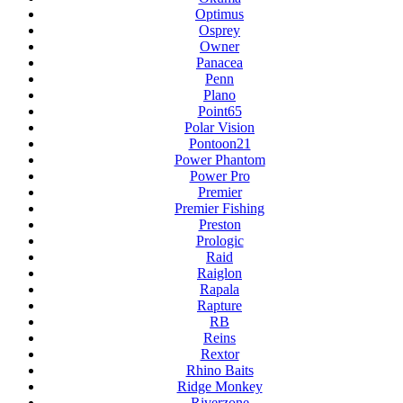
Optimus
Osprey
Owner
Panacea
Penn
Plano
Point65
Polar Vision
Pontoon21
Power Phantom
Power Pro
Premier
Premier Fishing
Preston
Prologic
Raid
Raiglon
Rapala
Rapture
RB
Reins
Rextor
Rhino Baits
Ridge Monkey
Riverzone