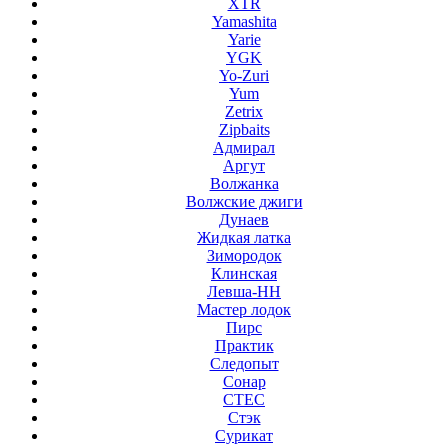
XTR
Yamashita
Yarie
YGK
Yo-Zuri
Yum
Zetrix
Zipbaits
Адмирал
Аргут
Волжанка
Волжские джиги
Дунаев
Жидкая латка
Зимородок
Клинская
Левша-НН
Мастер лодок
Пирс
Практик
Следопыт
Сонар
СТЕС
Стэк
Сурикат