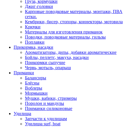
Груза, кормушки
Джиг-головки
Карповые поводковые материалы, монтажи, ПВА
сетки.
Кембрики, бисер, стопоры, коннекторы, мотовила
Крючки
Материалы для изготовления приманок
Поводки, поводковые материалы, гильзы
Поплавки
Прикормка, насадки
Ароматизаторы, дипы, добавки ароматические
Бойлы, пеллетс, макуха, насадки
Прикормки сыпучие
Червь, мотыль, опарыш
Приманки
Балансиры
Блёсны
Воблеры
Мормышки
Мушки, вабики, стримеры
Поролон и мандулы
Приманки силиконовые
Удилища
Запчасти к удилищам
Удилища surf, boat