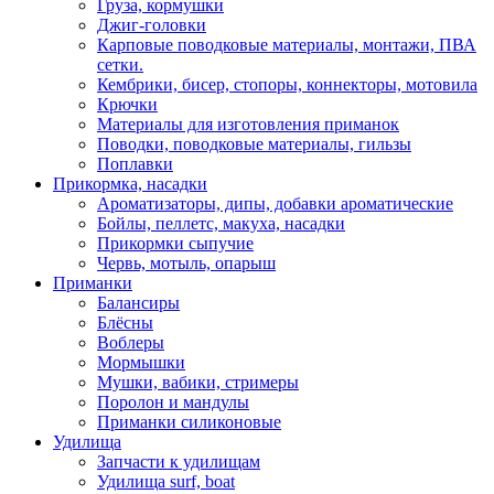
Груза, кормушки
Джиг-головки
Карповые поводковые материалы, монтажи, ПВА
сетки.
Кембрики, бисер, стопоры, коннекторы, мотовила
Крючки
Материалы для изготовления приманок
Поводки, поводковые материалы, гильзы
Поплавки
Прикормка, насадки
Ароматизаторы, дипы, добавки ароматические
Бойлы, пеллетс, макуха, насадки
Прикормки сыпучие
Червь, мотыль, опарыш
Приманки
Балансиры
Блёсны
Воблеры
Мормышки
Мушки, вабики, стримеры
Поролон и мандулы
Приманки силиконовые
Удилища
Запчасти к удилищам
Удилища surf, boat