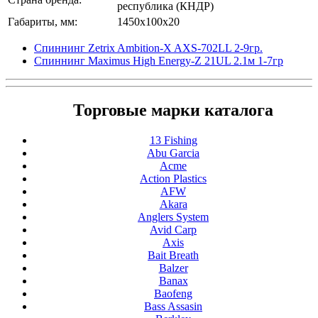
республика (КНДР)
Габариты, мм:
1450x100x20
Спиннинг Zetrix Ambition-X AXS-702LL 2-9гр.
Спиннинг Maximus High Energy-Z 21UL 2.1м 1-7гр
Торговые марки каталога
13 Fishing
Abu Garcia
Acme
Action Plastics
AFW
Akara
Anglers System
Avid Carp
Axis
Bait Breath
Balzer
Banax
Baofeng
Bass Assasin