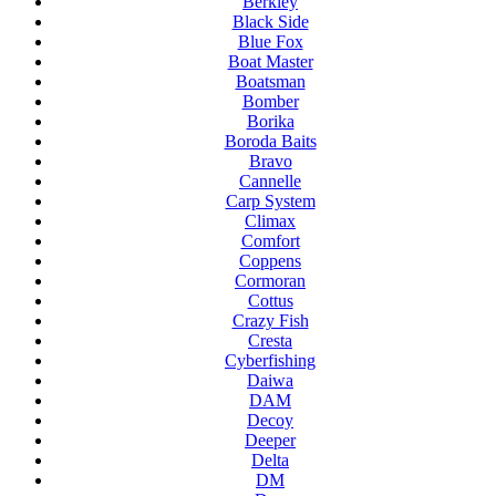
Berkley
Black Side
Blue Fox
Boat Master
Boatsman
Bomber
Borika
Boroda Baits
Bravo
Cannelle
Carp System
Climax
Comfort
Coppens
Cormoran
Cottus
Crazy Fish
Cresta
Cyberfishing
Daiwa
DAM
Decoy
Deeper
Delta
DM