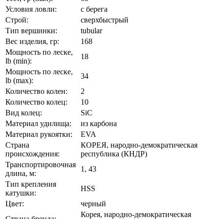
Условия ловли:
с берега
Строй:
сверхбыстрый
Тип вершинки:
tubular
Вес изделия, гр:
168
Мощность по леске,
18
lb (min):
Мощность по леске,
34
lb (max):
Количество колен:
2
Количество колец:
10
Вид колец:
SiC
Материал удилища:
из карбона
Материал рукоятки:
EVA
Страна
КОРЕЯ, народно-демократическая
происхождения:
республика (КНДР)
Транспортировочная
1, 43
длина, м:
Тип крепления
HSS
катушки:
Цвет:
черный
Корея, народно-демократическая
Страна бренда: