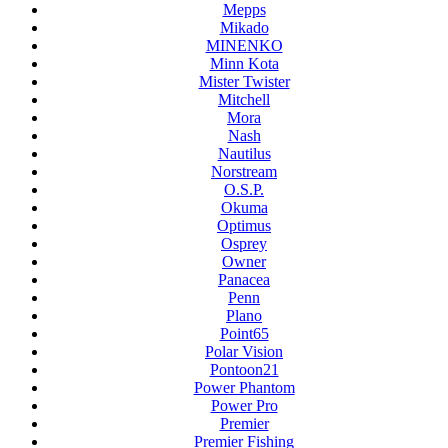
Mepps
Mikado
MINENKO
Minn Kota
Mister Twister
Mitchell
Mora
Nash
Nautilus
Norstream
O.S.P.
Okuma
Optimus
Osprey
Owner
Panacea
Penn
Plano
Point65
Polar Vision
Pontoon21
Power Phantom
Power Pro
Premier
Premier Fishing