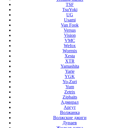
TSF
TsuYoki
UG
Usami
Van Fook
Versus
Vision
VMC
Wefox
Wormix
Xesta
XTR
Yamashita
Yarie
YGK
Yo-Zuri
Yum
Zetrix
Zipbaits
Адмирал
Аргут
Волжанка
Волжские джиги
Дунаев
Жидкая латка