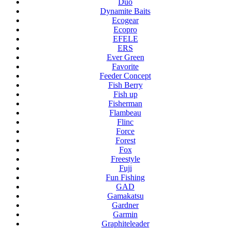
Duo
Dynamite Baits
Ecogear
Ecopro
EFELE
ERS
Ever Green
Favorite
Feeder Concept
Fish Berry
Fish up
Fisherman
Flambeau
Flinc
Force
Forest
Fox
Freestyle
Fuji
Fun Fishing
GAD
Gamakatsu
Gardner
Garmin
Graphiteleader