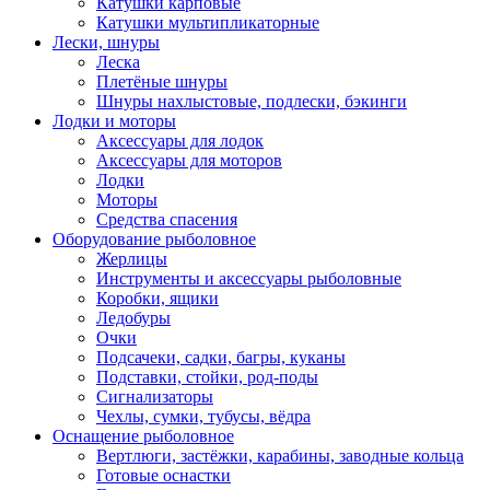
Катушки карповые
Катушки мультипликаторные
Лески, шнуры
Леска
Плетёные шнуры
Шнуры нахлыстовые, подлески, бэкинги
Лодки и моторы
Аксессуары для лодок
Аксессуары для моторов
Лодки
Моторы
Средства спасения
Оборудование рыболовное
Жерлицы
Инструменты и аксессуары рыболовные
Коробки, ящики
Ледобуры
Очки
Подсачеки, садки, багры, куканы
Подставки, стойки, род-поды
Сигнализаторы
Чехлы, сумки, тубусы, вёдра
Оснащение рыболовное
Вертлюги, застёжки, карабины, заводные кольца
Готовые оснастки