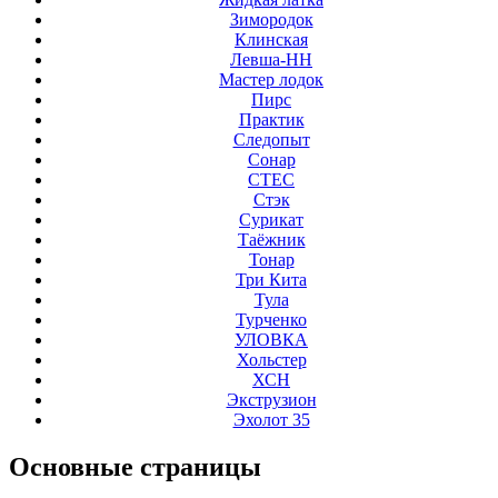
Зимородок
Клинская
Левша-НН
Мастер лодок
Пирс
Практик
Следопыт
Сонар
СТЕС
Стэк
Сурикат
Таёжник
Тонар
Три Кита
Тула
Турченко
УЛОВКА
Хольстер
ХСН
Экструзион
Эхолот 35
Основные
страницы