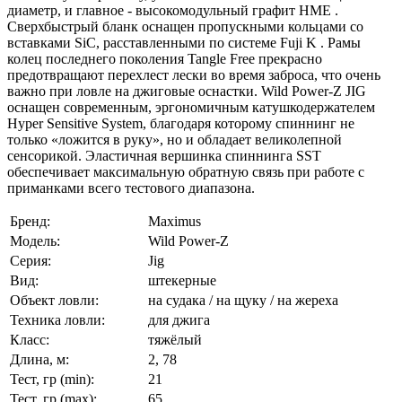
диаметр, и главное - высокомодульный графит HME .
Сверхбыстрый бланк оснащен пропускными кольцами со
вставками SiC, расставленными по системе Fuji K . Рамы
колец последнего поколения Tangle Free прекрасно
предотвращают перехлест лески во время заброса, что очень
важно при ловле на джиговые оснастки. Wild Power-Z JIG
оснащен современным, эргономичным катушкодержателем
Hyper Sensitive System, благодаря которому спиннинг не
только «ложится в руку», но и обладает великолепной
сенсорикой. Эластичная вершинка спиннинга SST
обеспечивает максимальную обратную связь при работе с
приманками всего тестового диапазона.
Бренд:
Maximus
Модель:
Wild Power-Z
Серия:
Jig
Вид:
штекерные
Объект ловли:
на судака / на щуку / на жереха
Техника ловли:
для джига
Класс:
тяжёлый
Длина, м:
2, 78
Тест, гр (min):
21
Тест, гр (max):
65