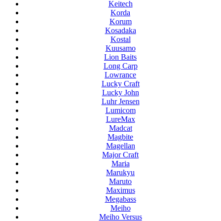
Keitech
Korda
Korum
Kosadaka
Kostal
Kuusamo
Lion Baits
Long Carp
Lowrance
Lucky Craft
Lucky John
Luhr Jensen
Lumicom
LureMax
Madcat
Magbite
Magellan
Major Craft
Maria
Marukyu
Maruto
Maximus
Megabass
Meiho
Meiho Versus