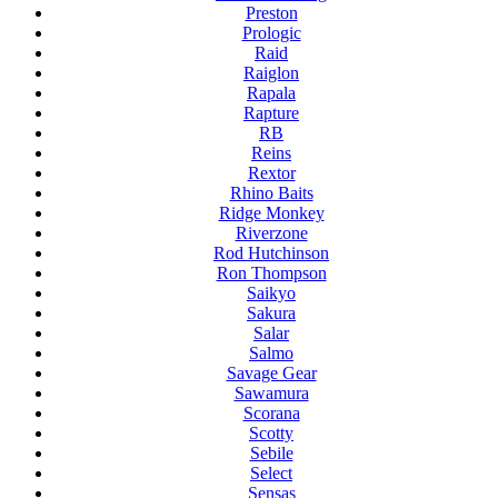
Preston
Prologic
Raid
Raiglon
Rapala
Rapture
RB
Reins
Rextor
Rhino Baits
Ridge Monkey
Riverzone
Rod Hutchinson
Ron Thompson
Saikyo
Sakura
Salar
Salmo
Savage Gear
Sawamura
Scorana
Scotty
Sebile
Select
Sensas