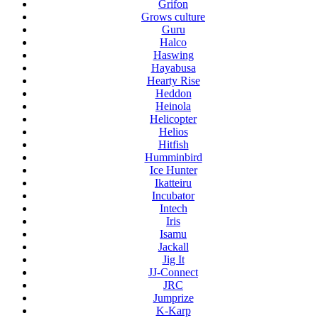
Grifon
Grows culture
Guru
Halco
Haswing
Hayabusa
Hearty Rise
Heddon
Heinola
Helicopter
Helios
Hitfish
Humminbird
Ice Hunter
Ikatteiru
Incubator
Intech
Iris
Isamu
Jackall
Jig It
JJ-Connect
JRC
Jumprize
K-Karp