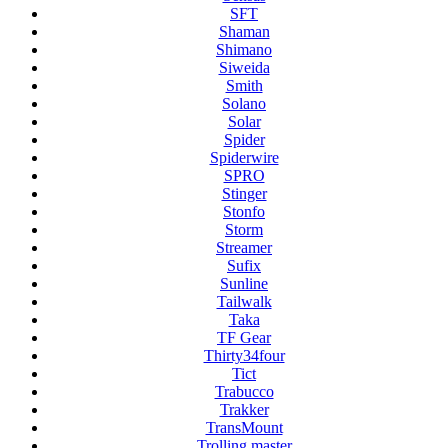
SFT
Shaman
Shimano
Siweida
Smith
Solano
Solar
Spider
Spiderwire
SPRO
Stinger
Stonfo
Storm
Streamer
Sufix
Sunline
Tailwalk
Taka
TF Gear
Thirty34four
Tict
Trabucco
Trakker
TransMount
Trolling master