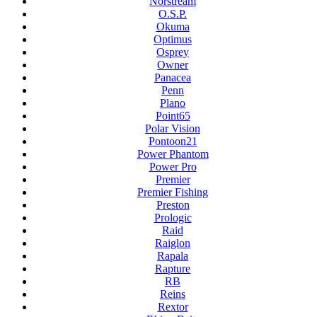
Norstream
O.S.P.
Okuma
Optimus
Osprey
Owner
Panacea
Penn
Plano
Point65
Polar Vision
Pontoon21
Power Phantom
Power Pro
Premier
Premier Fishing
Preston
Prologic
Raid
Raiglon
Rapala
Rapture
RB
Reins
Rextor