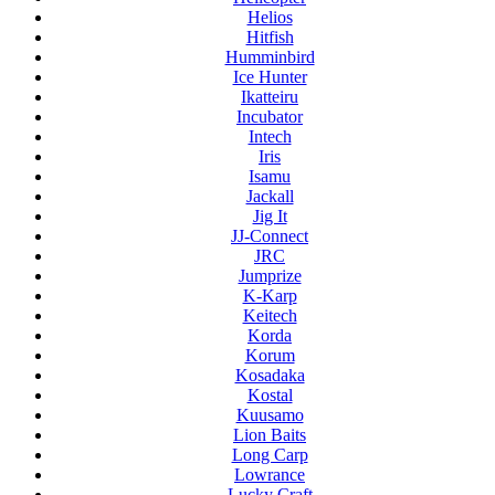
Helios
Hitfish
Humminbird
Ice Hunter
Ikatteiru
Incubator
Intech
Iris
Isamu
Jackall
Jig It
JJ-Connect
JRC
Jumprize
K-Karp
Keitech
Korda
Korum
Kosadaka
Kostal
Kuusamo
Lion Baits
Long Carp
Lowrance
Lucky Craft