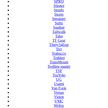
SPRO
Stinger
Stonfo
Storm
Streamer
Sufix
Sunline
Tailwalk
Taka
TF Gear
Thirty34four
Tict
Trabucco
Trakker
TransMount
Trolling master
TSF
TsuYoki
UG
Usami
Van Fook
Versus
Vision
VMC
Wefox