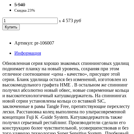
5 940
Скидка 23%
4 573
руб
x
Артикул: pr-106007
Информация
Обновленная серия хорошо знакомых спиннинговых удилищ
поднимает планку на новый уровень, сохраняя при этом
отличное соотношение «цена - качество», присущее этой
серии. Бланк удилища остался без изменений, изготовлен из
высокомодульного графита HME . В остальном же спиннинг
получил абсолютно новый обвес, новые современные кольца
и высокотехнологичный катушкодержатель. На спиннингах
новой серии установлены кольца со вставкой SiC,
заключенные в рамы Tangle Free, препятствующие перехлесту
лески. Расстановка колец выполнена по ультрасовременной
концепции Fuji K -Guide System. Катушкодержатель также
получил серьезный рестайлинг. Производители сделали его
конструкцию более чувствительной, усовершенствовав и без
того удачную технологию Super Sensitive System . Пробковый