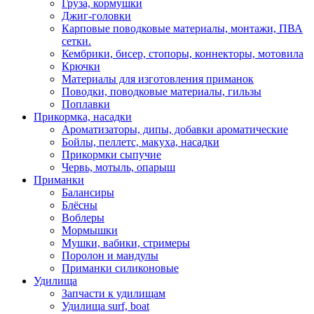
Груза, кормушки
Джиг-головки
Карповые поводковые материалы, монтажи, ПВА
сетки.
Кембрики, бисер, стопоры, коннекторы, мотовила
Крючки
Материалы для изготовления приманок
Поводки, поводковые материалы, гильзы
Поплавки
Прикормка, насадки
Ароматизаторы, дипы, добавки ароматические
Бойлы, пеллетс, макуха, насадки
Прикормки сыпучие
Червь, мотыль, опарыш
Приманки
Балансиры
Блёсны
Воблеры
Мормышки
Мушки, вабики, стримеры
Поролон и мандулы
Приманки силиконовые
Удилища
Запчасти к удилищам
Удилища surf, boat