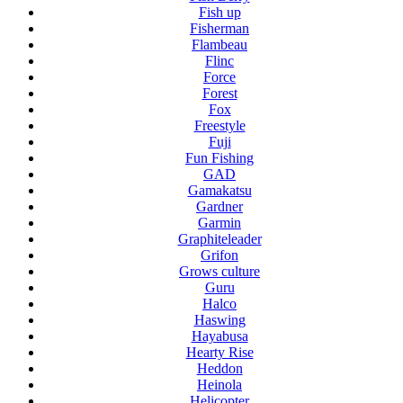
Fish up
Fisherman
Flambeau
Flinc
Force
Forest
Fox
Freestyle
Fuji
Fun Fishing
GAD
Gamakatsu
Gardner
Garmin
Graphiteleader
Grifon
Grows culture
Guru
Halco
Haswing
Hayabusa
Hearty Rise
Heddon
Heinola
Helicopter