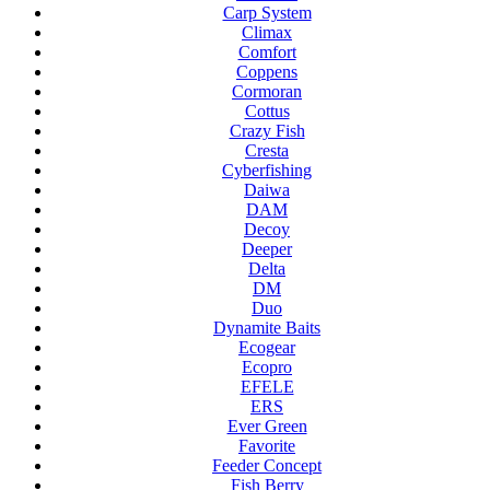
Carp System
Climax
Comfort
Coppens
Cormoran
Cottus
Crazy Fish
Cresta
Cyberfishing
Daiwa
DAM
Decoy
Deeper
Delta
DM
Duo
Dynamite Baits
Ecogear
Ecopro
EFELE
ERS
Ever Green
Favorite
Feeder Concept
Fish Berry