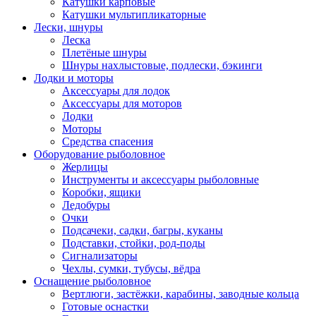
Катушки карповые
Катушки мультипликаторные
Лески, шнуры
Леска
Плетёные шнуры
Шнуры нахлыстовые, подлески, бэкинги
Лодки и моторы
Аксессуары для лодок
Аксессуары для моторов
Лодки
Моторы
Средства спасения
Оборудование рыболовное
Жерлицы
Инструменты и аксессуары рыболовные
Коробки, ящики
Ледобуры
Очки
Подсачеки, садки, багры, куканы
Подставки, стойки, род-поды
Сигнализаторы
Чехлы, сумки, тубусы, вёдра
Оснащение рыболовное
Вертлюги, застёжки, карабины, заводные кольца
Готовые оснастки