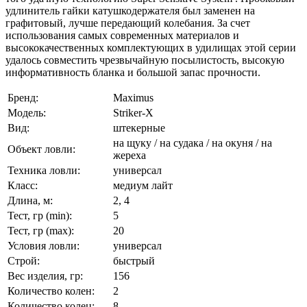
удлинитель гайки катушкодержателя был заменен на
графитовый, лучше передающий колебания. За счет
использования самых современных материалов и
высококачественных комплектующих в удилищах этой серии
удалось совместить чрезвычайную посылистость, высокую
информативность бланка и большой запас прочности.
Бренд:
Maximus
Модель:
Striker-X
Вид:
штекерные
на щуку / на судака / на окуня / на
Объект ловли:
жереха
Техника ловли:
универсал
Класс:
медиум лайт
Длина, м:
2, 4
Тест, гр (min):
5
Тест, гр (max):
20
Условия ловли:
универсал
Строй:
быстрый
Вес изделия, гр:
156
Количество колен:
2
Количество колец:
8