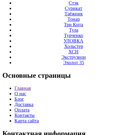
Стэк
Сурикат
Таёжник
Тонар
Три Кита
Тула
Турченко
УЛОВКА
Хольстер
ХСН
Экструзион
Эхолот 35
Основные
страницы
Главная
О нас
Блог
Доставка
Оплата
Контакты
Карта сайта
Контактная
информация