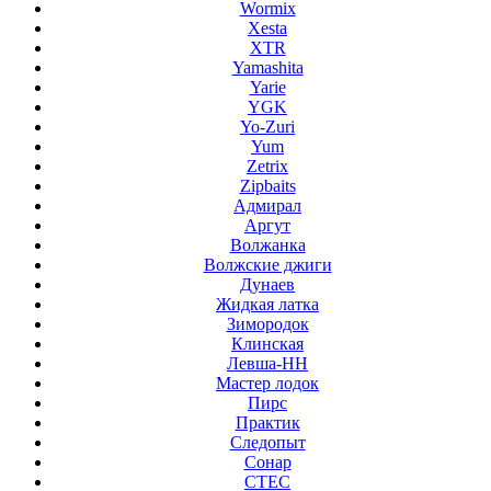
Wormix
Xesta
XTR
Yamashita
Yarie
YGK
Yo-Zuri
Yum
Zetrix
Zipbaits
Адмирал
Аргут
Волжанка
Волжские джиги
Дунаев
Жидкая латка
Зимородок
Клинская
Левша-НН
Мастер лодок
Пирс
Практик
Следопыт
Сонар
СТЕС