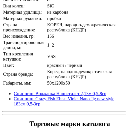
Вид колец:
SiC
Материал удилища:
из карбона
Материал рукоятки:
пробка
Страна
КОРЕЯ, народно-демократическая
происхождения:
республика (КНДР)
Вес изделия, гр:
156
Транспортировочная
1, 2
длина, м:
Тип крепления
VSS
катушки:
Цвет:
красный / черный
Корея, народно-демократическая
Страна бренда:
республика (КНДР)
Габариты, мм:
50x1200x50
Спиннинг Волжанка Наностилет 2,13м 0,5-8гр
Спиннинг Crazy Fish Ebisu Violet Nano Jig new style
183см 0,5-3гр
Торговые марки каталога