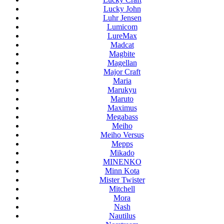
Lucky John
Luhr Jensen
Lumicom
LureMax
Madcat
Magbite
Magellan
Major Craft
Maria
Marukyu
Maruto
Maximus
Megabass
Meiho
Meiho Versus
Mepps
Mikado
MINENKO
Minn Kota
Mister Twister
Mitchell
Mora
Nash
Nautilus