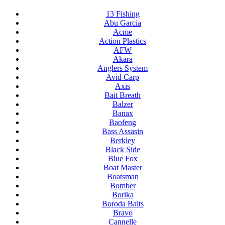
13 Fishing
Abu Garcia
Acme
Action Plastics
AFW
Akara
Anglers System
Avid Carp
Axis
Bait Breath
Balzer
Banax
Baofeng
Bass Assasin
Berkley
Black Side
Blue Fox
Boat Master
Boatsman
Bomber
Borika
Boroda Baits
Bravo
Cannelle