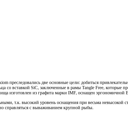
m преследовались две основные цели: добиться привлекательн
 со вставкой SiC, заключенные в рамы Tangle Free, которые пр
илища изготовлен из графита марки IMF, оснащен эргономичной
ыми, т.к. высокий уровень оснащения при весьма невысокой ст
чно справляться с вываживанием крупной рыбы.