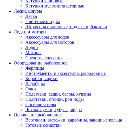
Катушки карповые
Катушки мультипликаторные
Лески, шнуры
Леска
Плетёные шнуры
Шнуры нахлыстовые, подлески, бэкинги
Лодки и моторы
Аксессуары для лодок
Аксессуары для моторов
Лодки
Моторы
Средства спасения
Оборудование рыболовное
Жерлицы
Инструменты и аксессуары рыболовные
Коробки, ящики
Ледобуры
Очки
Подсачеки, садки, багры, куканы
Подставки, стойки, род-поды
Сигнализаторы
Чехлы, сумки, тубусы, вёдра
Оснащение рыболовное
Вертлюги, застёжки, карабины, заводные кольца
Готовые оснастки