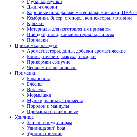
Груза, кормушки
Джиг-головки
Карповые поводковые материалы, монтажи, ПВА се
Кембрики, бисер, стопоры, коннекторы, мотовила
Крючки
Материалы для изготовления приманок
Поводки, поводковые материалы, гильзы
Поплавки
Прикормка, насадки
Ароматизаторы, дипы, добавки ароматические
Бойлы, пеллетс, макуха, насадки
Прикормки сыпучие
Червь, мотыль, опарыш
Приманки
Балансиры
Блёсны
Воблеры
Мормышки
Мушки, вабики, стримеры
Поролон и мандулы
Приманки силиконовые
Удилища
Запчасти к удилищам
Удилища surf, boat
Удилища зимние