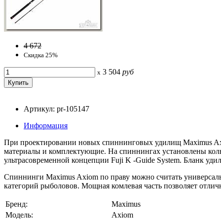
4 672
Скидка 25%
3 504
руб
x
Артикул: pr-105147
Информация
При проектировании новых спиннинговых удилищ Maximus Axio
материалы и комплектующие. На спиннингах установлены кольца
ультрасовременной концепции Fuji K -Guide System. Бланк уд
Спиннинги Maximus Axiom по праву можно считать универсальн
категорий рыболовов. Мощная комлевая часть позволяет отли
Бренд:
Maximus
Модель:
Axiom