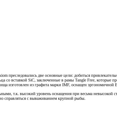
m преследовались две основные цели: добиться привлекательн
 со вставкой SiC, заключенные в рамы Tangle Free, которые пр
илища изготовлен из графита марки IMF, оснащен эргономичной
ыми, т.к. высокий уровень оснащения при весьма невысокой ст
чно справляться с вываживанием крупной рыбы.