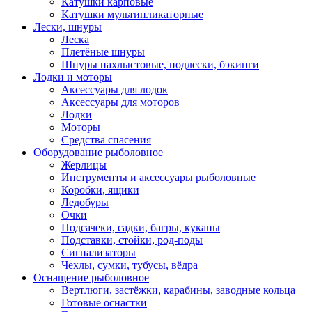
Катушки карповые
Катушки мультипликаторные
Лески, шнуры
Леска
Плетёные шнуры
Шнуры нахлыстовые, подлески, бэкинги
Лодки и моторы
Аксессуары для лодок
Аксессуары для моторов
Лодки
Моторы
Средства спасения
Оборудование рыболовное
Жерлицы
Инструменты и аксессуары рыболовные
Коробки, ящики
Ледобуры
Очки
Подсачеки, садки, багры, куканы
Подставки, стойки, род-поды
Сигнализаторы
Чехлы, сумки, тубусы, вёдра
Оснащение рыболовное
Вертлюги, застёжки, карабины, заводные кольца
Готовые оснастки