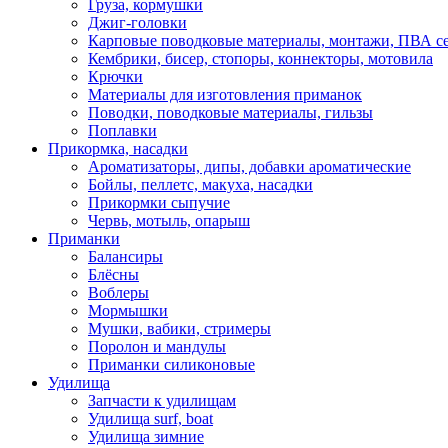
Груза, кормушки
Джиг-головки
Карповые поводковые материалы, монтажи, ПВА се
Кембрики, бисер, стопоры, коннекторы, мотовила
Крючки
Материалы для изготовления приманок
Поводки, поводковые материалы, гильзы
Поплавки
Прикормка, насадки
Ароматизаторы, дипы, добавки ароматические
Бойлы, пеллетс, макуха, насадки
Прикормки сыпучие
Червь, мотыль, опарыш
Приманки
Балансиры
Блёсны
Воблеры
Мормышки
Мушки, вабики, стримеры
Поролон и мандулы
Приманки силиконовые
Удилища
Запчасти к удилищам
Удилища surf, boat
Удилища зимние