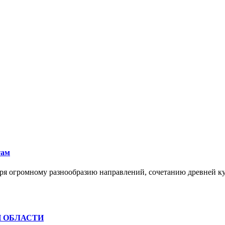
там
ря огромному разнообразию направлений, сочетанию древней к
Й ОБЛАСТИ