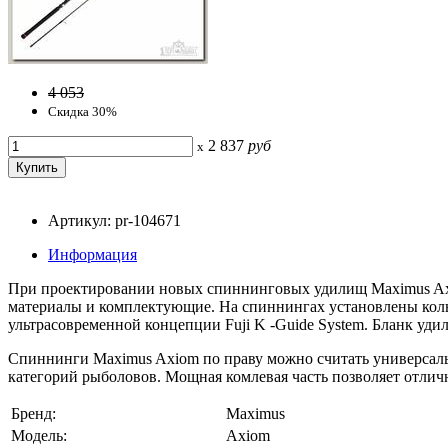
4 053
Скидка 30%
2 837
руб
x
Артикул: pr-104671
Информация
При проектировании новых спиннинговых удилищ Maximus Axio
материалы и комплектующие. На спиннингах установлены кольца
ультрасовременной концепции Fuji K -Guide System. Бланк уд
Спиннинги Maximus Axiom по праву можно считать универсальн
категорий рыболовов. Мощная комлевая часть позволяет отли
Бренд:
Maximus
Модель:
Axiom