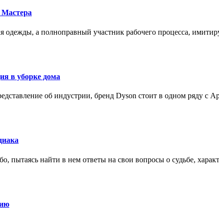
 Мастера
для одежды, а полноправный участник рабочего процесса, имит
ия в уборке дома
редставление об индустрии, бренд Dyson стоит в одном ряду с Ap
диака
о, пытаясь найти в нем ответы на свои вопросы о судьбе, харак
нию