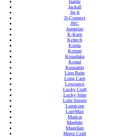
Isamu
Jackall
Jig It
JJ-Connect
JRC
Jumprize
K-Karp
Keitech
Korda
Korum
Kosadaka
Kostal
Kuusamo
Lion Baits
Long Carp
Lowrance
Lucky Craft
Lucky John
Luhr Jensen
Lumicom
LureMax
Madcat
Magbite
Magellan
Major Craft