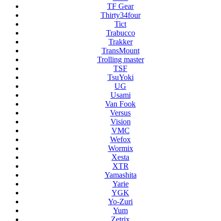
TF Gear
Thirty34four
Tict
Trabucco
Trakker
TransMount
Trolling master
TSF
TsuYoki
UG
Usami
Van Fook
Versus
Vision
VMC
Wefox
Wormix
Xesta
XTR
Yamashita
Yarie
YGK
Yo-Zuri
Yum
Zetrix