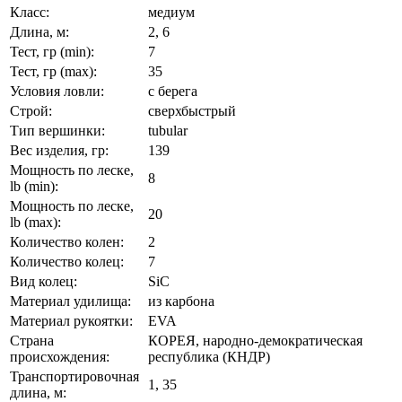
Класс:
медиум
Длина, м:
2, 6
Тест, гр (min):
7
Тест, гр (max):
35
Условия ловли:
с берега
Строй:
сверхбыстрый
Тип вершинки:
tubular
Вес изделия, гр:
139
Мощность по леске,
8
lb (min):
Мощность по леске,
20
lb (max):
Количество колен:
2
Количество колец:
7
Вид колец:
SiC
Материал удилища:
из карбона
Материал рукоятки:
EVA
Страна
КОРЕЯ, народно-демократическая
происхождения:
республика (КНДР)
Транспортировочная
1, 35
длина, м: