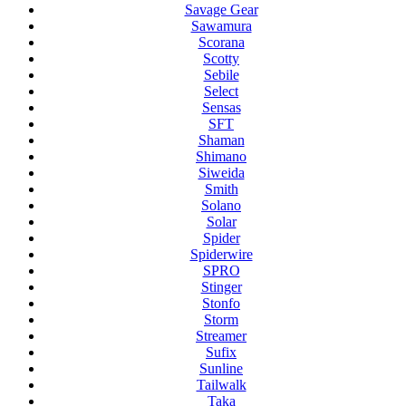
Savage Gear
Sawamura
Scorana
Scotty
Sebile
Select
Sensas
SFT
Shaman
Shimano
Siweida
Smith
Solano
Solar
Spider
Spiderwire
SPRO
Stinger
Stonfo
Storm
Streamer
Sufix
Sunline
Tailwalk
Taka