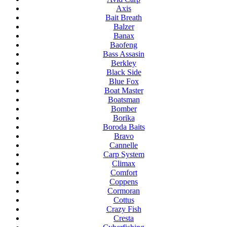
Axis
Bait Breath
Balzer
Banax
Baofeng
Bass Assasin
Berkley
Black Side
Blue Fox
Boat Master
Boatsman
Bomber
Borika
Boroda Baits
Bravo
Cannelle
Carp System
Climax
Comfort
Coppens
Cormoran
Cottus
Crazy Fish
Cresta