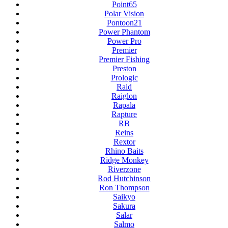
Point65
Polar Vision
Pontoon21
Power Phantom
Power Pro
Premier
Premier Fishing
Preston
Prologic
Raid
Raiglon
Rapala
Rapture
RB
Reins
Rextor
Rhino Baits
Ridge Monkey
Riverzone
Rod Hutchinson
Ron Thompson
Saikyo
Sakura
Salar
Salmo