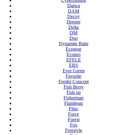
Cyberfishing
Daiwa
DAM
Decoy
Deeper
Delta
DM
Duo
Dynamite Baits
Ecogear
Ecopro
EFELE
ERS
Ever Green
Favorite
Feeder Concept
Fish Berry
Fish up
Fisherman
Flambeau
Flinc
Force
Forest
Fox
Freestyle