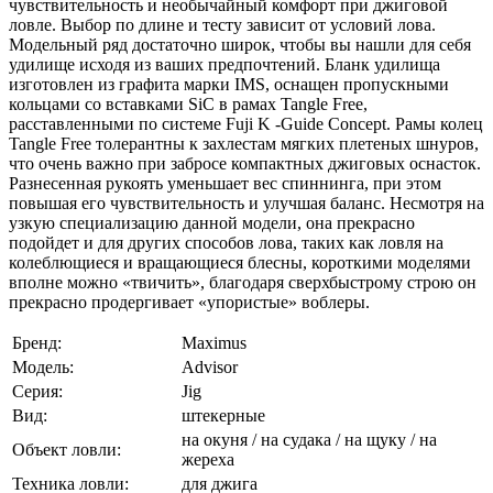
чувствительность и необычайный комфорт при джиговой
ловле. Выбор по длине и тесту зависит от условий лова.
Модельный ряд достаточно широк, чтобы вы нашли для себя
удилище исходя из ваших предпочтений. Бланк удилища
изготовлен из графита марки IMS, оснащен пропускными
кольцами со вставками SiC в рамах Tangle Free,
расставленными по системе Fuji K -Guide Concept. Рамы колец
Tangle Free толерантны к захлестам мягких плетеных шнуров,
что очень важно при забросе компактных джиговых оснасток.
Разнесенная рукоять уменьшает вес спиннинга, при этом
повышая его чувствительность и улучшая баланс. Несмотря на
узкую специализацию данной модели, она прекрасно
подойдет и для других способов лова, таких как ловля на
колеблющиеся и вращающиеся блесны, короткими моделями
вполне можно «твичить», благодаря сверхбыстрому строю он
прекрасно продергивает «упористые» воблеры.
Бренд:
Maximus
Модель:
Advisor
Серия:
Jig
Вид:
штекерные
на окуня / на судака / на щуку / на
Объект ловли:
жереха
Техника ловли:
для джига