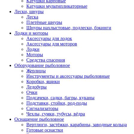
Катушки карповые
Катушки мультипликаторные
Лески, шнуры
Леска
Плетёные шнуры
Шнуры нахлыстовые, подлески, бэкинги
Лодки и моторы
Аксессуары для лодок
Аксессуары для моторов
Лодки
Моторы
Средства спасения
Оборудование рыболовное
Жерлицы
Инструменты и аксессуары рыболовные
Коробки, ящики
Ледобуры
Очки
Подсачеки, садки, багры, куканы
Подставки, стойки, род-поды
Сигнализаторы
Чехлы, сумки, тубусы, вёдра
Оснащение рыболовное
Вертлюги, застёжки, карабины, заводные кольца
Готовые оснастки