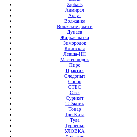
Zipbaits
Адмирал
Аргут
Волжанка
Волжские джиги
Дунаев
Жидкая латка
Зимородок
Клинская
Левша-НН
Мастер лодок
Пирс
Практик
Следопыт
Сонар
СТЕС
Стэк
Сурикат
Таёжник
Тонар
Три Кита
Тула
Турченко
УЛОВКА
Хольстер