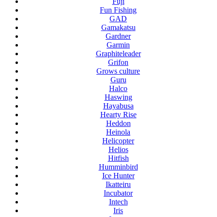
Fuji
Fun Fishing
GAD
Gamakatsu
Gardner
Garmin
Graphiteleader
Grifon
Grows culture
Guru
Halco
Haswing
Hayabusa
Hearty Rise
Heddon
Heinola
Helicopter
Helios
Hitfish
Humminbird
Ice Hunter
Ikatteiru
Incubator
Intech
Iris