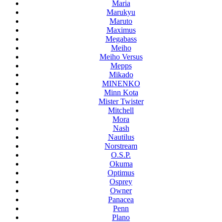
Maria
Marukyu
Maruto
Maximus
Megabass
Meiho
Meiho Versus
Mepps
Mikado
MINENKO
Minn Kota
Mister Twister
Mitchell
Mora
Nash
Nautilus
Norstream
O.S.P.
Okuma
Optimus
Osprey
Owner
Panacea
Penn
Plano