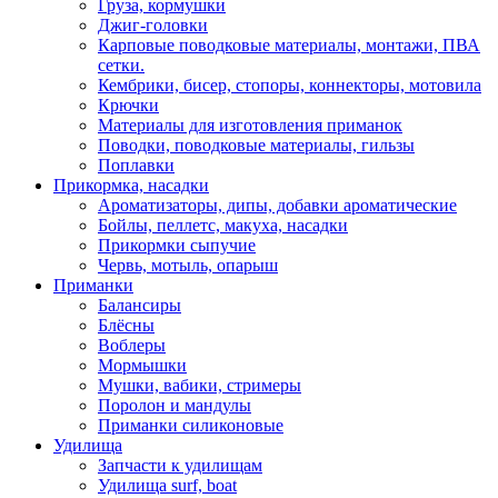
Груза, кормушки
Джиг-головки
Карповые поводковые материалы, монтажи, ПВА
сетки.
Кембрики, бисер, стопоры, коннекторы, мотовила
Крючки
Материалы для изготовления приманок
Поводки, поводковые материалы, гильзы
Поплавки
Прикормка, насадки
Ароматизаторы, дипы, добавки ароматические
Бойлы, пеллетс, макуха, насадки
Прикормки сыпучие
Червь, мотыль, опарыш
Приманки
Балансиры
Блёсны
Воблеры
Мормышки
Мушки, вабики, стримеры
Поролон и мандулы
Приманки силиконовые
Удилища
Запчасти к удилищам
Удилища surf, boat