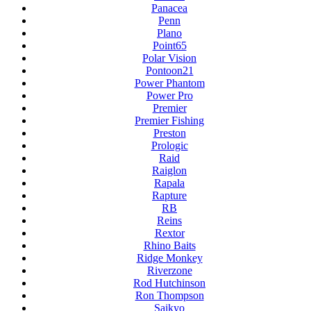
Panacea
Penn
Plano
Point65
Polar Vision
Pontoon21
Power Phantom
Power Pro
Premier
Premier Fishing
Preston
Prologic
Raid
Raiglon
Rapala
Rapture
RB
Reins
Rextor
Rhino Baits
Ridge Monkey
Riverzone
Rod Hutchinson
Ron Thompson
Saikyo