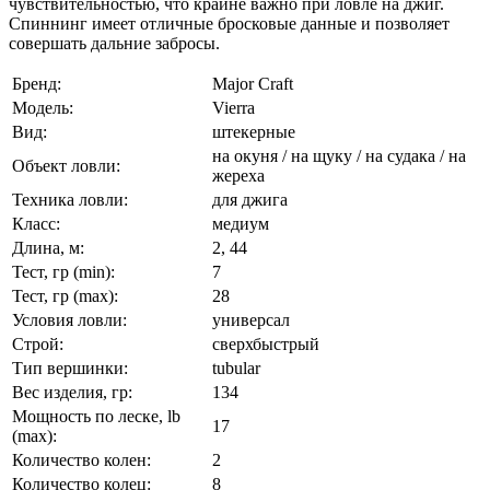
чувствительностью, что крайне важно при ловле на джиг.
Спиннинг имеет отличные бросковые данные и позволяет
совершать дальние забросы.
Бренд:
Major Craft
Модель:
Vierra
Вид:
штекерные
на окуня / на щуку / на судака / на
Объект ловли:
жереха
Техника ловли:
для джига
Класс:
медиум
Длина, м:
2, 44
Тест, гр (min):
7
Тест, гр (max):
28
Условия ловли:
универсал
Строй:
сверхбыстрый
Тип вершинки:
tubular
Вес изделия, гр:
134
Мощность по леске, lb
17
(max):
Количество колен:
2
Количество колец:
8