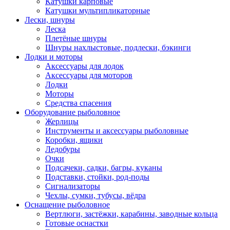
Катушки карповые
Катушки мультипликаторные
Лески, шнуры
Леска
Плетёные шнуры
Шнуры нахлыстовые, подлески, бэкинги
Лодки и моторы
Аксессуары для лодок
Аксессуары для моторов
Лодки
Моторы
Средства спасения
Оборудование рыболовное
Жерлицы
Инструменты и аксессуары рыболовные
Коробки, ящики
Ледобуры
Очки
Подсачеки, садки, багры, куканы
Подставки, стойки, род-поды
Сигнализаторы
Чехлы, сумки, тубусы, вёдра
Оснащение рыболовное
Вертлюги, застёжки, карабины, заводные кольца
Готовые оснастки