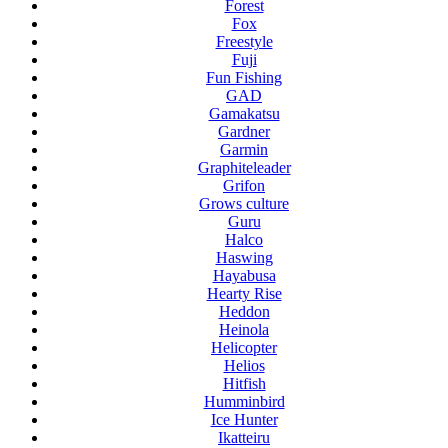
Forest
Fox
Freestyle
Fuji
Fun Fishing
GAD
Gamakatsu
Gardner
Garmin
Graphiteleader
Grifon
Grows culture
Guru
Halco
Haswing
Hayabusa
Hearty Rise
Heddon
Heinola
Helicopter
Helios
Hitfish
Humminbird
Ice Hunter
Ikatteiru