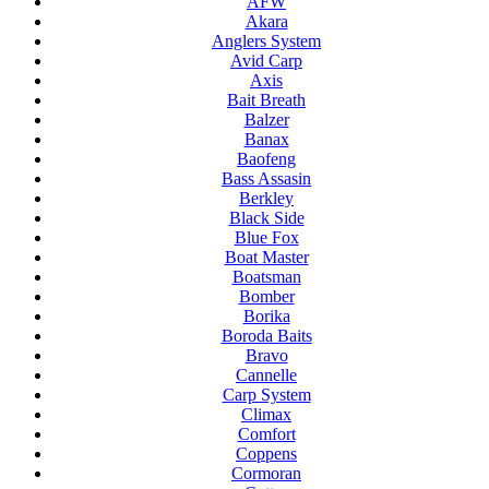
AFW
Akara
Anglers System
Avid Carp
Axis
Bait Breath
Balzer
Banax
Baofeng
Bass Assasin
Berkley
Black Side
Blue Fox
Boat Master
Boatsman
Bomber
Borika
Boroda Baits
Bravo
Cannelle
Carp System
Climax
Comfort
Coppens
Cormoran