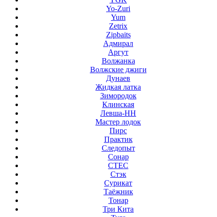
Yo-Zuri
Yum
Zetrix
Zipbaits
Адмирал
Аргут
Волжанка
Волжские джиги
Дунаев
Жидкая латка
Зимородок
Клинская
Левша-НН
Мастер лодок
Пирс
Практик
Следопыт
Сонар
СТЕС
Стэк
Сурикат
Таёжник
Тонар
Три Кита