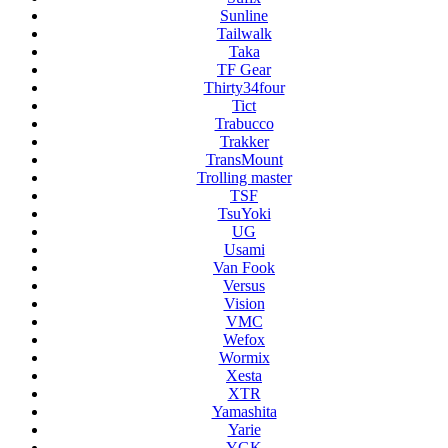
Sunline
Tailwalk
Taka
TF Gear
Thirty34four
Tict
Trabucco
Trakker
TransMount
Trolling master
TSF
TsuYoki
UG
Usami
Van Fook
Versus
Vision
VMC
Wefox
Wormix
Xesta
XTR
Yamashita
Yarie
YGK