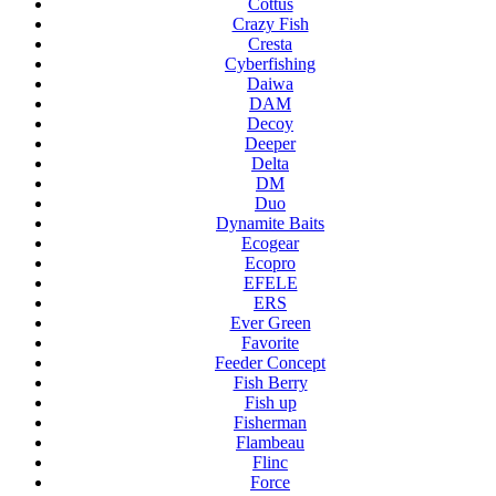
Cottus
Crazy Fish
Cresta
Cyberfishing
Daiwa
DAM
Decoy
Deeper
Delta
DM
Duo
Dynamite Baits
Ecogear
Ecopro
EFELE
ERS
Ever Green
Favorite
Feeder Concept
Fish Berry
Fish up
Fisherman
Flambeau
Flinc
Force