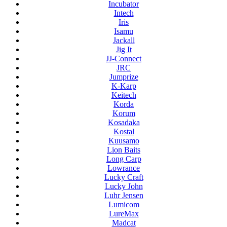
Incubator
Intech
Iris
Isamu
Jackall
Jig It
JJ-Connect
JRC
Jumprize
K-Karp
Keitech
Korda
Korum
Kosadaka
Kostal
Kuusamo
Lion Baits
Long Carp
Lowrance
Lucky Craft
Lucky John
Luhr Jensen
Lumicom
LureMax
Madcat