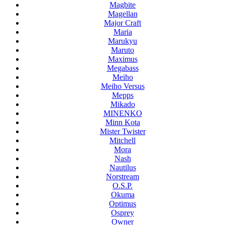
Magbite
Magellan
Major Craft
Maria
Marukyu
Maruto
Maximus
Megabass
Meiho
Meiho Versus
Mepps
Mikado
MINENKO
Minn Kota
Mister Twister
Mitchell
Mora
Nash
Nautilus
Norstream
O.S.P.
Okuma
Optimus
Osprey
Owner