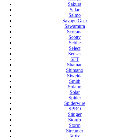
Sakura
Salar
Salmo
Savage Gear
Sawamura
Scorana
Scotty
Sebile
Select
Sensas
SFT
Shaman
Shimano
Siweida
Smith
Solano
Solar
Spider
Spiderwire
SPRO
Stinger
Stonfo
Storm
Streamer
Sufix