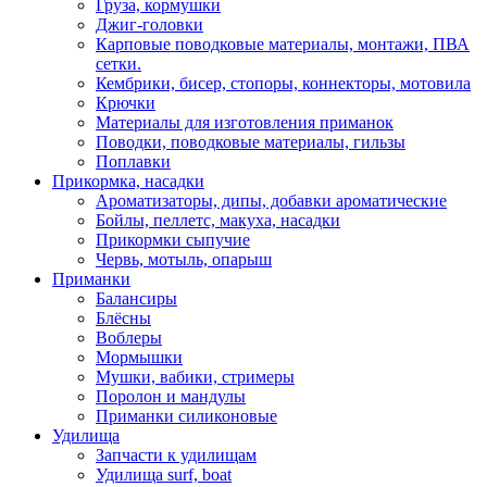
Груза, кормушки
Джиг-головки
Карповые поводковые материалы, монтажи, ПВА
сетки.
Кембрики, бисер, стопоры, коннекторы, мотовила
Крючки
Материалы для изготовления приманок
Поводки, поводковые материалы, гильзы
Поплавки
Прикормка, насадки
Ароматизаторы, дипы, добавки ароматические
Бойлы, пеллетс, макуха, насадки
Прикормки сыпучие
Червь, мотыль, опарыш
Приманки
Балансиры
Блёсны
Воблеры
Мормышки
Мушки, вабики, стримеры
Поролон и мандулы
Приманки силиконовые
Удилища
Запчасти к удилищам
Удилища surf, boat