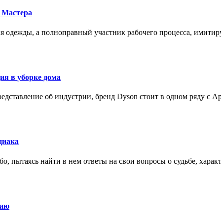
 Мастера
для одежды, а полноправный участник рабочего процесса, имит
ия в уборке дома
редставление об индустрии, бренд Dyson стоит в одном ряду с Ap
диака
о, пытаясь найти в нем ответы на свои вопросы о судьбе, харак
нию