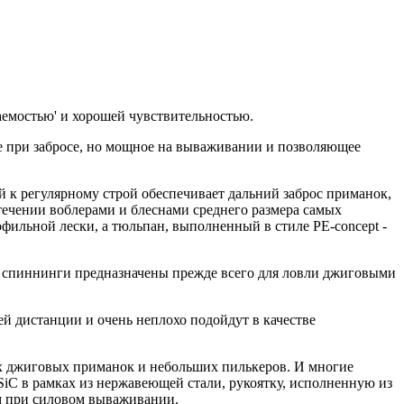
ваемостью' и хорошей чувствительностью.
ее при забросе, но мощное на вываживании и позволяющее
й к регулярному строй обеспечивает дальний заброс приманок,
течении воблерами и блеснами среднего размера самых
офильной лески, а тюльпан, выполненный в стиле PE-concept -
ти спиннинги предназначены прежде всего для ловли джиговыми
й дистанции и очень неплохо подойдут в качестве
ных джиговых приманок и небольших пилькеров. И многие
SiC в рамках из нержавеющей стали, рукоятку, исполненную из
м при силовом вываживании.