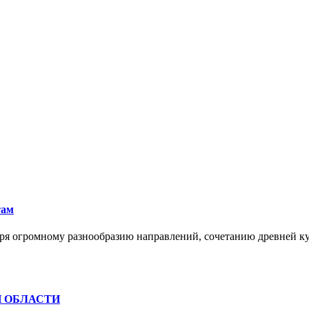
там
ря огромному разнообразию направлений, сочетанию древней к
Й ОБЛАСТИ