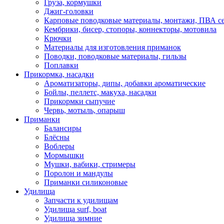
Груза, кормушки
Джиг-головки
Карповые поводковые материалы, монтажи, ПВА се
Кембрики, бисер, стопоры, коннекторы, мотовила
Крючки
Материалы для изготовления приманок
Поводки, поводковые материалы, гильзы
Поплавки
Прикормка, насадки
Ароматизаторы, дипы, добавки ароматические
Бойлы, пеллетс, макуха, насадки
Прикормки сыпучие
Червь, мотыль, опарыш
Приманки
Балансиры
Блёсны
Воблеры
Мормышки
Мушки, вабики, стримеры
Поролон и мандулы
Приманки силиконовые
Удилища
Запчасти к удилищам
Удилища surf, boat
Удилища зимние