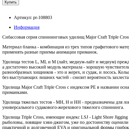
Артикул: pr-108803
Информация
Сибассовая серия спиннинговых удилищ Major Craft Triple Cro
Материал бланка - комбинация из трех типов графитового мат
применять разные приемы анимации приманок.
Удилища тестов L, ML и M (лайт, медиум-лайт и медиум) преж
а достаточно высокий модуль материала - хорошую чувствител
разнообразных хищников - это и жерех, и судак, и лосось. Ко
без выступающих лишних частей - снизит вероятность захлеста
Удилища Major Craft Triple Cross с индексом PE в названии о
приманками.
Удилища тяжелых тестов - MH, H и HH - предназначены для л
универсального судакового-жерехового тяжелого спиннинга.
Удилища Triple Cross, имеющие индекс LSJ - Light Shore Jigg
рыболовы, ловящие хэви-джигом, уже по достоинству оценили р
практичной и долговечной EVA и оригинальной формы грибок.