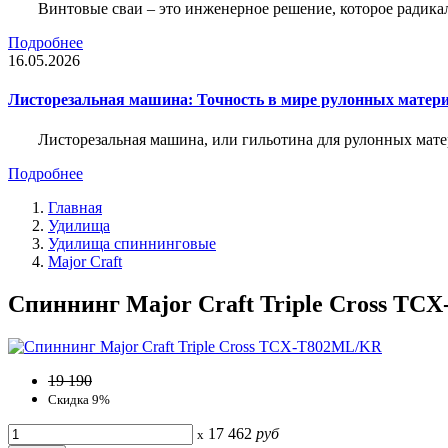
Винтовые сваи – это инженерное решение, которое радика
Подробнее
16.05.2026
Листорезальная машина: Точность в мире рулонных матер
Листорезальная машина, или гильотина для рулонных мат
Подробнее
Главная
Удилища
Удилища спиннинговые
Major Craft
Спиннинг Major Craft Triple Cross TC
19 190
Скидка 9%
17 462
руб
x