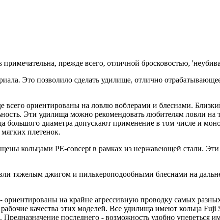
ss примечательна, прежде всего, отличной бросковостью, 'неуби
ериала. Это позволило сделать удилище, отлично отрабатывающ
де всего ориентированы на ловлю воблерами и блеснами. Близки
ьность. Эти удилища можно рекомендовать любителям ловли на 
льца большого диаметра допускают применение в том числе и мон
 мягких плетенок.
снащены кольцами PE-concept в рамках из нержавеющей стали. Э
овли тяжелым джигом и пилькероподообными блеснами на дальне
ing - ориентированы на крайне агрессивную проводку самых раз
абочие качества этих моделей. Все удилища имеют кольца Fuji 
 Предназначение последнего - возможность удобно упереться и