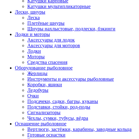
Катушки карповые
Катушки мультипликаторные
Лески, шнуры
Леска
Плетёные шнуры
Шнуры нахлыстовые, подлески, бэкинги
Лодки и моторы
Аксессуары для лодок
Аксессуары для моторов
Лодки
Моторы
Средства спасения
Оборудование рыболовное
Жерлицы
Инструменты и аксессуары рыболовные
Коробки, ящики
Ледобуры
Очки
Подсачеки, садки, багры, куканы
Подставки, стойки, род-поды
Сигнализаторы
Чехлы, сумки, тубусы, вёдра
Оснащение рыболовное
Вертлюги, застёжки, карабины, заводные кольца
Готовые оснастки