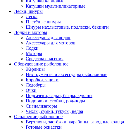
Катушки карповые
Катушки мультипликаторные
Лески, шнуры
Леска
Плетёные шнуры
Шнуры нахлыстовые, подлески, бэкинги
Лодки и моторы
Аксессуары для лодок
Аксессуары для моторов
Лодки
Моторы
Средства спасения
Оборудование рыболовное
Жерлицы
Инструменты и аксессуары рыболовные
Коробки, ящики
Ледобуры
Очки
Подсачеки, садки, багры, куканы
Подставки, стойки, род-поды
Сигнализаторы
Чехлы, сумки, тубусы, вёдра
Оснащение рыболовное
Вертлюги, застёжки, карабины, заводные кольца
Готовые оснастки