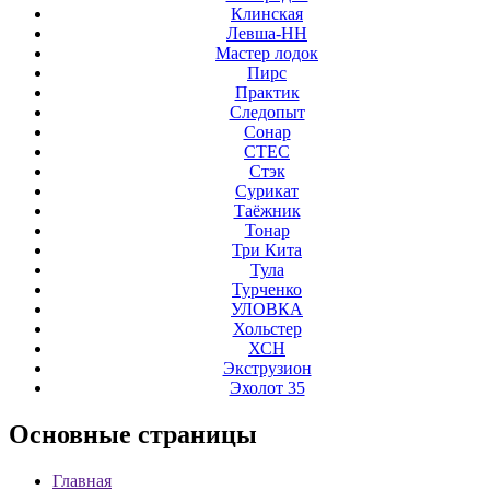
Клинская
Левша-НН
Мастер лодок
Пирс
Практик
Следопыт
Сонар
СТЕС
Стэк
Сурикат
Таёжник
Тонар
Три Кита
Тула
Турченко
УЛОВКА
Хольстер
ХСН
Экструзион
Эхолот 35
Основные
страницы
Главная