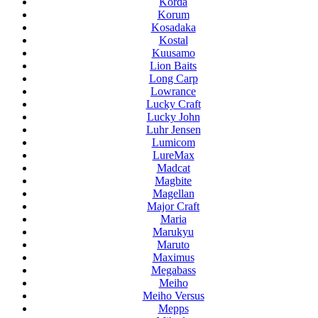
Korda
Korum
Kosadaka
Kostal
Kuusamo
Lion Baits
Long Carp
Lowrance
Lucky Craft
Lucky John
Luhr Jensen
Lumicom
LureMax
Madcat
Magbite
Magellan
Major Craft
Maria
Marukyu
Maruto
Maximus
Megabass
Meiho
Meiho Versus
Mepps