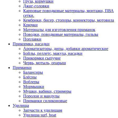
Груза, кормушки
Джиг-головки
Карповые поводковые материалы, монтажи, ПВА
сетки.
Кембрики, бисер, стопоры, коннекторы, мотовила
Крючки
Материалы для изготовления приманок
Поводки, поводковые материалы, гильзы
Поплавки
Прикормка, насадки
Ароматизаторы, дипы, добавки ароматические
Бойлы, пеллетс, макуха, насадки
Прикормки сыпучие
Червь, мотыль, опарыш
Приманки
Балансиры
Блёсны
Воблеры
Мормышки
Мушки, вабики, стримеры
Поролон и мандулы
Приманки силиконовые
Удилища
Запчасти к удилищам
Удилища surf, boat