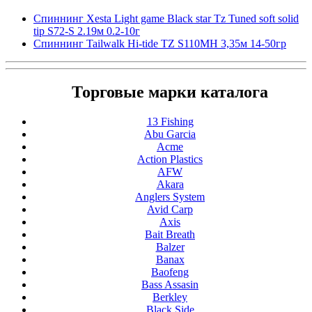
Спиннинг Xesta Light game Black star Tz Tuned soft solid
tip S72-S 2.19м 0.2-10г
Спиннинг Tailwalk Hi-tide TZ S110MH 3,35м 14-50гр
Торговые марки каталога
13 Fishing
Abu Garcia
Acme
Action Plastics
AFW
Akara
Anglers System
Avid Carp
Axis
Bait Breath
Balzer
Banax
Baofeng
Bass Assasin
Berkley
Black Side