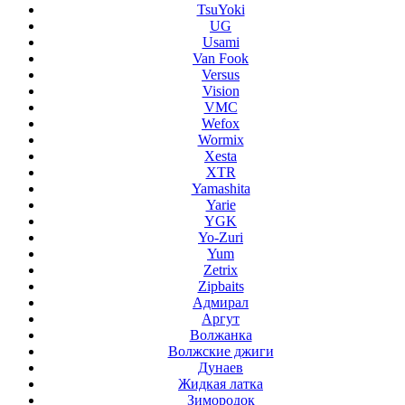
TsuYoki
UG
Usami
Van Fook
Versus
Vision
VMC
Wefox
Wormix
Xesta
XTR
Yamashita
Yarie
YGK
Yo-Zuri
Yum
Zetrix
Zipbaits
Адмирал
Аргут
Волжанка
Волжские джиги
Дунаев
Жидкая латка
Зимородок