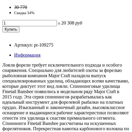
30 770
Скидка 34%
20 308
руб
x
Артикул: pr-109275
Информация
Ловля форели требует исключительного подхода и особого
снаряжения. Специально для любителей охоты за форелью
рыболовная компания Major Craft наладила выпуск
специализированных удилищ, обладающих всеми качествами,
которые диктует этот вид ловли. Спиннинговые удилища
Finetail Banshee появились в модельном ряду Major Craft в
2015 году. Эта серия спиннингов разрабатывалась как
идеальный инструмент для форелевой рыбалки на платных
прудах. Изысканный и лаконичный дизайн, высококлассное
оснащение и выдающиеся рабочие характеристики позволяют
отнести эти удилища к снастям премиального сегмента.
Спиннинги Finetail Banshee рассчитаны на искушенных
форелятников. Перекрестная намотка карбонового волокна по