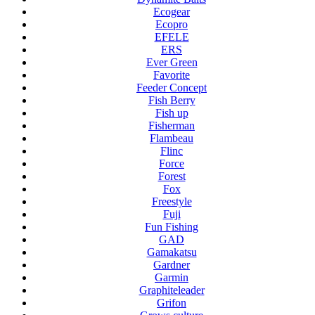
Ecogear
Ecopro
EFELE
ERS
Ever Green
Favorite
Feeder Concept
Fish Berry
Fish up
Fisherman
Flambeau
Flinc
Force
Forest
Fox
Freestyle
Fuji
Fun Fishing
GAD
Gamakatsu
Gardner
Garmin
Graphiteleader
Grifon