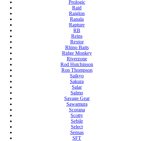
Prologic
Raid
Raiglon
Rapala
Rapture
RB
Reins
Rextor
Rhino Baits
Ridge Monkey
Riverzone
Rod Hutchinson
Ron Thompson
Saikyo
Sakura
Salar
Salmo
Savage Gear
Sawamura
Scorana
Scotty
Sebile
Select
Sensas
SFT