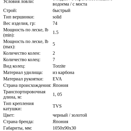
Условия ловли:
водоема / с моста
Строй:
быстрый
Тип вершинки:
solid
Вес изделия, гр:
74
Мощность по леске, lb
1.5
(min):
Мощность по леске, lb
5
(max):
Количество колен:
2
Количество колец:
7
Вид колец:
Torzite
Материал удилища:
из карбона
Материал рукоятки:
EVA
Страна происхождения:
Япония
Транспортировочная
1, 05
длина, м:
Тип крепления
TVS
катушки:
Цвет:
черный / золотой
Страна бренда:
Япония
Габариты, мм:
1050x90x30