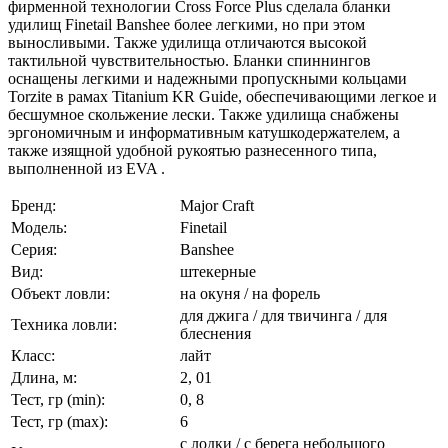
фирменной технологии Cross Force Plus сделала бланки
удилищ Finetail Banshee более легкими, но при этом
выносливыми. Также удилища отличаются высокой
тактильной чувствительностью. Бланки спиннингов
оснащены легкими и надежными пропускными кольцами
Torzite в рамах Titanium KR Guide, обеспечивающими легкое и
бесшумное скольжение лески. Также удилища снабжены
эргономичным и информативным катушкодержателем, а
также изящной удобной рукоятью разнесенного типа,
выполненной из EVA .
Бренд:
Major Craft
Модель:
Finetail
Серия:
Banshee
Вид:
штекерные
Объект ловли:
на окуня / на форель
для джига / для твичинга / для
Техника ловли:
блеснения
Класс:
лайт
Длина, м:
2, 01
Тест, гр (min):
0, 8
Тест, гр (max):
6
с лодки / с берега небольшого