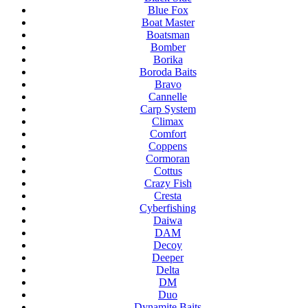
Blue Fox
Boat Master
Boatsman
Bomber
Borika
Boroda Baits
Bravo
Cannelle
Carp System
Climax
Comfort
Coppens
Cormoran
Cottus
Crazy Fish
Cresta
Cyberfishing
Daiwa
DAM
Decoy
Deeper
Delta
DM
Duo
Dynamite Baits