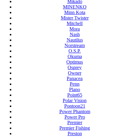
Mikado
MINENKO
Minn Kota
Mister Twister
Mitchell
Mora
Nash
Nautilus
Norstream
O.S.P.
Okuma
Optimus
Osprey
Owner
Panacea
Penn
Plano
Point65
Polar Vision
Pontoon21
Power Phantom
Power Pro
Premier
Premier Fishing
Preston