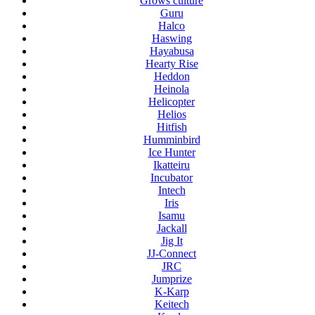
Grows culture
Guru
Halco
Haswing
Hayabusa
Hearty Rise
Heddon
Heinola
Helicopter
Helios
Hitfish
Humminbird
Ice Hunter
Ikatteiru
Incubator
Intech
Iris
Isamu
Jackall
Jig It
JJ-Connect
JRC
Jumprize
K-Karp
Keitech