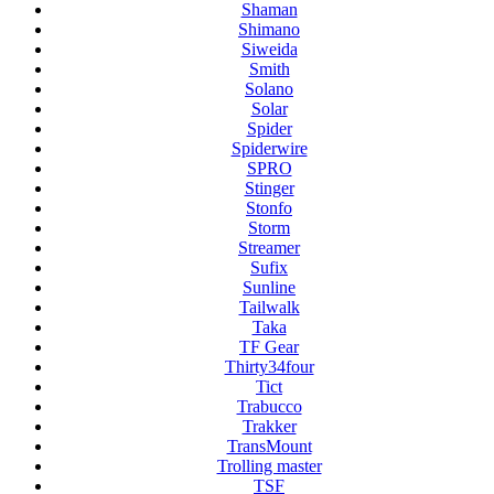
Shaman
Shimano
Siweida
Smith
Solano
Solar
Spider
Spiderwire
SPRO
Stinger
Stonfo
Storm
Streamer
Sufix
Sunline
Tailwalk
Taka
TF Gear
Thirty34four
Tict
Trabucco
Trakker
TransMount
Trolling master
TSF