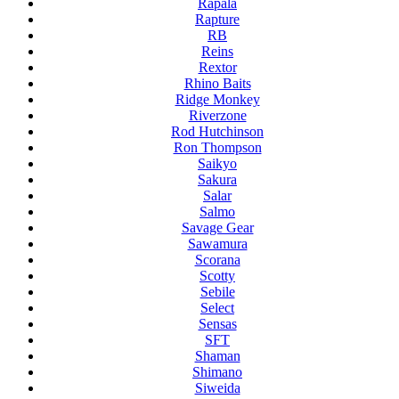
Rapala
Rapture
RB
Reins
Rextor
Rhino Baits
Ridge Monkey
Riverzone
Rod Hutchinson
Ron Thompson
Saikyo
Sakura
Salar
Salmo
Savage Gear
Sawamura
Scorana
Scotty
Sebile
Select
Sensas
SFT
Shaman
Shimano
Siweida