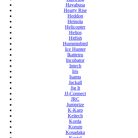
Hayabusa
Hearty Rise
Heddon
Heinola
Helicopter
Helios
Hitfish
Humminbird
Ice Hunter
Ikatteiru
Incubator
Intech
Iris
Isamu
Jackall
Jig It
JJ-Connect
JRC
Jumprize
K-Karp
Keitech
Korda
Korum
Kosadaka
Kostal