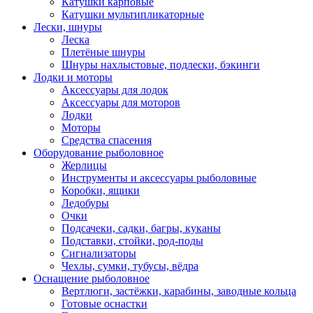
Катушки карповые
Катушки мультипликаторные
Лески, шнуры
Леска
Плетёные шнуры
Шнуры нахлыстовые, подлески, бэкинги
Лодки и моторы
Аксессуары для лодок
Аксессуары для моторов
Лодки
Моторы
Средства спасения
Оборудование рыболовное
Жерлицы
Инструменты и аксессуары рыболовные
Коробки, ящики
Ледобуры
Очки
Подсачеки, садки, багры, куканы
Подставки, стойки, род-поды
Сигнализаторы
Чехлы, сумки, тубусы, вёдра
Оснащение рыболовное
Вертлюги, застёжки, карабины, заводные кольца
Готовые оснастки