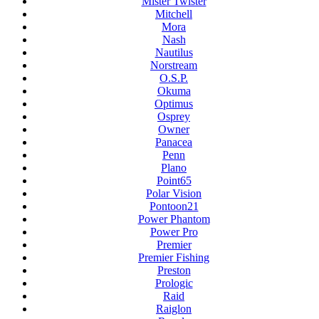
Mister Twister
Mitchell
Mora
Nash
Nautilus
Norstream
O.S.P.
Okuma
Optimus
Osprey
Owner
Panacea
Penn
Plano
Point65
Polar Vision
Pontoon21
Power Phantom
Power Pro
Premier
Premier Fishing
Preston
Prologic
Raid
Raiglon