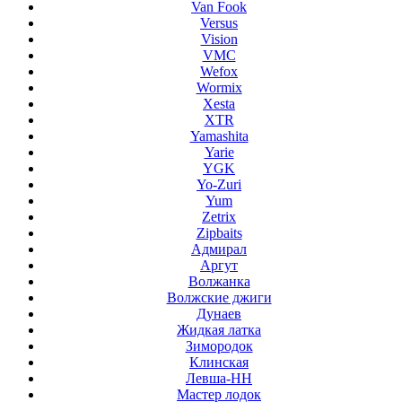
Van Fook
Versus
Vision
VMC
Wefox
Wormix
Xesta
XTR
Yamashita
Yarie
YGK
Yo-Zuri
Yum
Zetrix
Zipbaits
Адмирал
Аргут
Волжанка
Волжские джиги
Дунаев
Жидкая латка
Зимородок
Клинская
Левша-НН
Мастер лодок