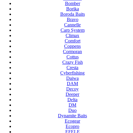
Bomber
Borika
Boroda Baits
Bravo
Cannelle
Carp System
Climax
Comfort
Coppens
Cormoran
Cottus
Crazy Fish
Cresta
Cyberfishing
Daiwa
DAM
Decoy
Deeper
Delta
DM
Duo
Dynamite Baits
Ecogear
Ecopro
EFELE