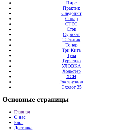
Пирс
Практик
Следопыт
Сонар
СТЕС
Стэк
Сурикат
Таёжник
Тонар
Три Кита
Тула
Турченко
УЛОВКА
Хольстер
ХСН
Экструзион
Эхолот 35
Основные
страницы
Главная
О нас
Блог
Доставка