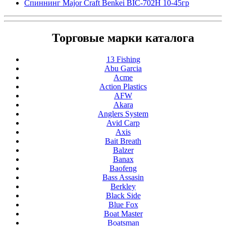
Спиннинг Major Craft Benkei BIC-702H 10-45гр
Торговые марки каталога
13 Fishing
Abu Garcia
Acme
Action Plastics
AFW
Akara
Anglers System
Avid Carp
Axis
Bait Breath
Balzer
Banax
Baofeng
Bass Assasin
Berkley
Black Side
Blue Fox
Boat Master
Boatsman