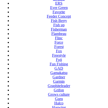
ERS
Ever Green
Favorite
Feeder Concept
Fish Berry
Fish up
Fisherman
Flambeau
Flinc
Force
Forest
Fox
Freestyle
Fuji
Fun Fishing
GAD
Gamakatsu
Gardner
Garmin
Graphiteleader
Grifon
Grows culture
Guru
Halco
Haswing