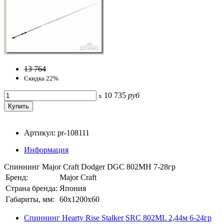
13 764
Скидка 22%
10 735
руб
x
Артикул: pr-108111
Информация
Спиннинг Major Craft Dodger DGC 802MH 7-28гр
Бренд:
Major Craft
Страна бренда:
Япония
Габариты, мм:
60x1200x60
Спиннинг Hearty Rise Stalker SRC 802ML 2,44м 6-24гр