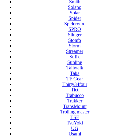
Smith
Solano
Solar
Spider
Spiderwire
SPRO
Stinger
Stonfo
Storm
Streamer
Sufix
Sunline
Tailwalk
Taka
TF Gear
Thirty34four
Tict
Trabucco
Trakker
TransMount
Trolling master
TSF
TsuYoki
UG
Usami