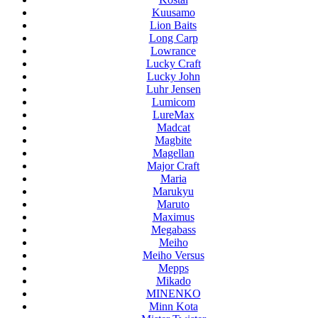
Kuusamo
Lion Baits
Long Carp
Lowrance
Lucky Craft
Lucky John
Luhr Jensen
Lumicom
LureMax
Madcat
Magbite
Magellan
Major Craft
Maria
Marukyu
Maruto
Maximus
Megabass
Meiho
Meiho Versus
Mepps
Mikado
MINENKO
Minn Kota