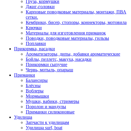
Груза, кормушки
Джиг-головки
Карповые поводковые материалы, монтажи, ПВА
сетки.
Кембрики, бисер, стопоры, коннекторы, мотовила
Крючки
Материалы для изготовления приманок
Поводки, поводковые материалы, гильзы
Поплавки
Прикормка, насадки
Ароматизаторы, дипы, добавки ароматические
Бойлы, пеллетс, макуха, насадки
Прикормки сыпучие
Червь, мотыль, опарыш
Приманки
Балансиры
Блёсны
Воблеры
Мормышки
Мушки, вабики, стримеры
Поролон и мандулы
Приманки силиконовые
Удилища
Запчасти к удилищам
Удилища surf, boat