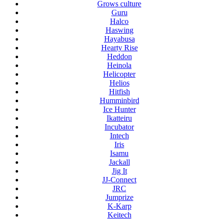
Grows culture
Guru
Halco
Haswing
Hayabusa
Hearty Rise
Heddon
Heinola
Helicopter
Helios
Hitfish
Humminbird
Ice Hunter
Ikatteiru
Incubator
Intech
Iris
Isamu
Jackall
Jig It
JJ-Connect
JRC
Jumprize
K-Karp
Keitech