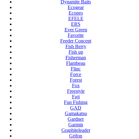
Dynamite Baits
Ecogear
Ecopro
EFELE
ERS
Ever Green
Favorite
Feeder Concept
Fish Berry
Fish up
Fisherman
Flambeau
Flinc
Force
Forest
Fox
Freestyle
Fuji
Fun Fishing
GAD
Gamakatsu
Gardner
Garmin
Graphiteleader
Grifon