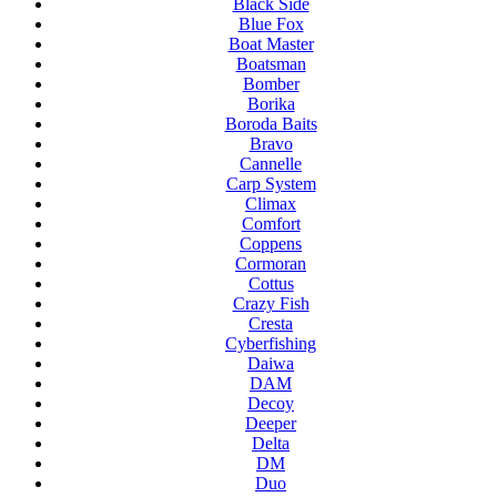
Black Side
Blue Fox
Boat Master
Boatsman
Bomber
Borika
Boroda Baits
Bravo
Cannelle
Carp System
Climax
Comfort
Coppens
Cormoran
Cottus
Crazy Fish
Cresta
Cyberfishing
Daiwa
DAM
Decoy
Deeper
Delta
DM
Duo