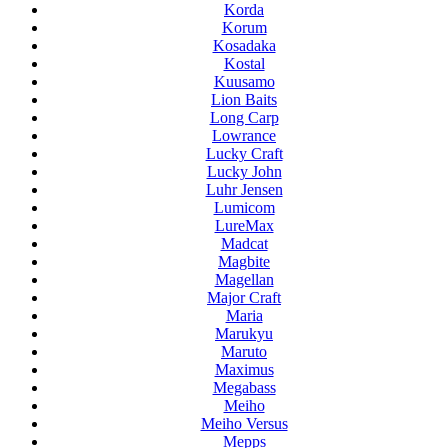
Korda
Korum
Kosadaka
Kostal
Kuusamo
Lion Baits
Long Carp
Lowrance
Lucky Craft
Lucky John
Luhr Jensen
Lumicom
LureMax
Madcat
Magbite
Magellan
Major Craft
Maria
Marukyu
Maruto
Maximus
Megabass
Meiho
Meiho Versus
Mepps