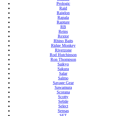
Prologic
Raid
Raiglon
Rapala
Rapture
RB
Reins
Rextor
Rhino Baits
Ridge Monkey
Riverzone
Rod Hutchinson
Ron Thompson
Saikyo
Sakura
Salar
Salmo
Savage Gear
Sawamura
Scorana
Scotty
Sebile
Select
Sensas
SFT