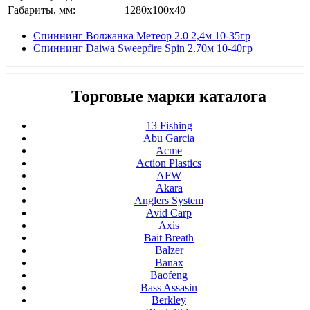
Габариты, мм:
1280x100x40
Спиннинг Волжанка Метеор 2.0 2,4м 10-35гр
Спиннинг Daiwa Sweepfire Spin 2.70м 10-40гр
Торговые марки каталога
13 Fishing
Abu Garcia
Acme
Action Plastics
AFW
Akara
Anglers System
Avid Carp
Axis
Bait Breath
Balzer
Banax
Baofeng
Bass Assasin
Berkley