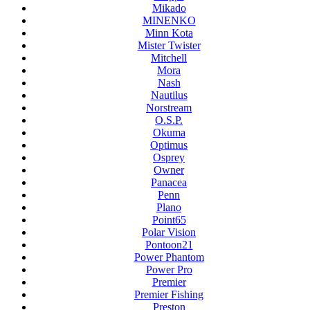
Mikado
MINENKO
Minn Kota
Mister Twister
Mitchell
Mora
Nash
Nautilus
Norstream
O.S.P.
Okuma
Optimus
Osprey
Owner
Panacea
Penn
Plano
Point65
Polar Vision
Pontoon21
Power Phantom
Power Pro
Premier
Premier Fishing
Preston