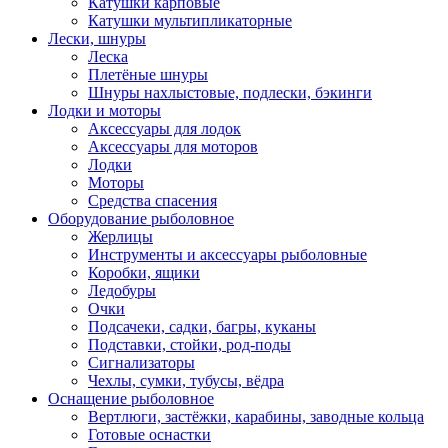
Катушки карповые
Катушки мультипликаторные
Лески, шнуры
Леска
Плетёные шнуры
Шнуры нахлыстовые, подлески, бэкинги
Лодки и моторы
Аксессуары для лодок
Аксессуары для моторов
Лодки
Моторы
Средства спасения
Оборудование рыболовное
Жерлицы
Инструменты и аксессуары рыболовные
Коробки, ящики
Ледобуры
Очки
Подсачеки, садки, багры, куканы
Подставки, стойки, род-поды
Сигнализаторы
Чехлы, сумки, тубусы, вёдра
Оснащение рыболовное
Вертлюги, застёжки, карабины, заводные кольца
Готовые оснастки