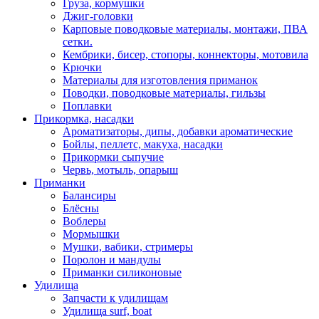
Груза, кормушки
Джиг-головки
Карповые поводковые материалы, монтажи, ПВА
сетки.
Кембрики, бисер, стопоры, коннекторы, мотовила
Крючки
Материалы для изготовления приманок
Поводки, поводковые материалы, гильзы
Поплавки
Прикормка, насадки
Ароматизаторы, дипы, добавки ароматические
Бойлы, пеллетс, макуха, насадки
Прикормки сыпучие
Червь, мотыль, опарыш
Приманки
Балансиры
Блёсны
Воблеры
Мормышки
Мушки, вабики, стримеры
Поролон и мандулы
Приманки силиконовые
Удилища
Запчасти к удилищам
Удилища surf, boat