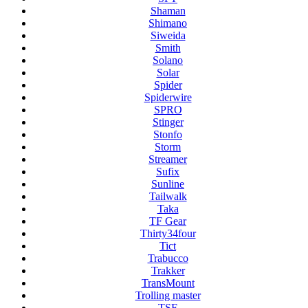
Shaman
Shimano
Siweida
Smith
Solano
Solar
Spider
Spiderwire
SPRO
Stinger
Stonfo
Storm
Streamer
Sufix
Sunline
Tailwalk
Taka
TF Gear
Thirty34four
Tict
Trabucco
Trakker
TransMount
Trolling master
TSF