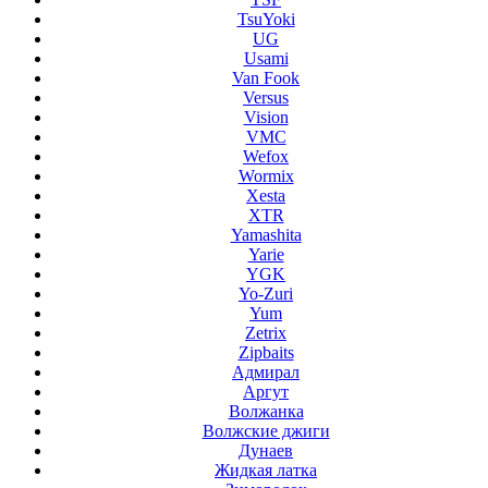
TsuYoki
UG
Usami
Van Fook
Versus
Vision
VMC
Wefox
Wormix
Xesta
XTR
Yamashita
Yarie
YGK
Yo-Zuri
Yum
Zetrix
Zipbaits
Адмирал
Аргут
Волжанка
Волжские джиги
Дунаев
Жидкая латка