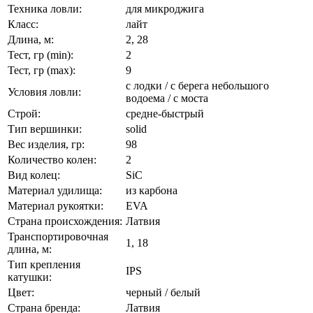
Техника ловли:
для микроджига
Класс:
лайт
Длина, м:
2, 28
Тест, гр (min):
2
Тест, гр (max):
9
с лодки / с берега небольшого
Условия ловли:
водоема / с моста
Строй:
средне-быстрый
Тип вершинки:
solid
Вес изделия, гр:
98
Количество колен:
2
Вид колец:
SiC
Материал удилища:
из карбона
Материал рукоятки:
EVA
Страна происхождения:
Латвия
Транспортировочная
1, 18
длина, м:
Тип крепления
IPS
катушки:
Цвет:
черный / белый
Страна бренда:
Латвия