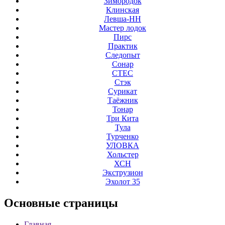
Зимородок
Клинская
Левша-НН
Мастер лодок
Пирс
Практик
Следопыт
Сонар
СТЕС
Стэк
Сурикат
Таёжник
Тонар
Три Кита
Тула
Турченко
УЛОВКА
Хольстер
ХСН
Экструзион
Эхолот 35
Основные
страницы
Главная