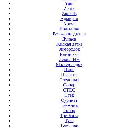
Yum
Zetrix
Zipbaits
Адмирал
Аргут
Волжанка
Волжские джиги
Дунаев
Жидкая латка
Зимородок
Клинская
Левша-НН
Мастер лодок
Пирс
Практик
Следопыт
Сонар
СТЕС
Стэк
Сурикат
Таёжник
Тонар
Три Кита
Тула
Турченко