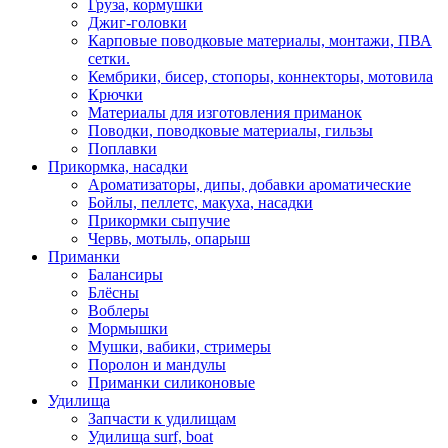
Груза, кормушки
Джиг-головки
Карповые поводковые материалы, монтажи, ПВА
сетки.
Кембрики, бисер, стопоры, коннекторы, мотовила
Крючки
Материалы для изготовления приманок
Поводки, поводковые материалы, гильзы
Поплавки
Прикормка, насадки
Ароматизаторы, дипы, добавки ароматические
Бойлы, пеллетс, макуха, насадки
Прикормки сыпучие
Червь, мотыль, опарыш
Приманки
Балансиры
Блёсны
Воблеры
Мормышки
Мушки, вабики, стримеры
Поролон и мандулы
Приманки силиконовые
Удилища
Запчасти к удилищам
Удилища surf, boat