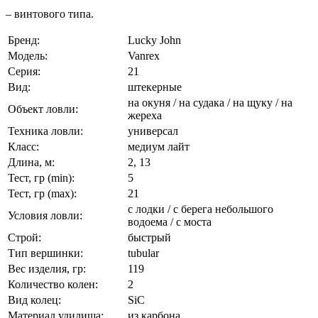
– винтового типа.
Бренд:
Lucky John
Модель:
Vanrex
Серия:
21
Вид:
штекерные
на окуня / на судака / на щуку / на
Объект ловли:
жереха
Техника ловли:
универсал
Класс:
медиум лайт
Длина, м:
2, 13
Тест, гр (min):
5
Тест, гр (max):
21
с лодки / с берега небольшого
Условия ловли:
водоема / с моста
Строй:
быстрый
Тип вершинки:
tubular
Вес изделия, гр:
119
Количество колен:
2
Вид колец:
SiC
Материал удилища:
из карбона