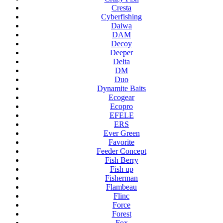
Cresta
Cyberfishing
Daiwa
DAM
Decoy
Deeper
Delta
DM
Duo
Dynamite Baits
Ecogear
Ecopro
EFELE
ERS
Ever Green
Favorite
Feeder Concept
Fish Berry
Fish up
Fisherman
Flambeau
Flinc
Force
Forest
Fox