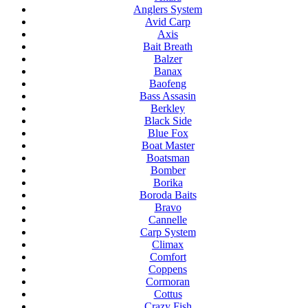
Anglers System
Avid Carp
Axis
Bait Breath
Balzer
Banax
Baofeng
Bass Assasin
Berkley
Black Side
Blue Fox
Boat Master
Boatsman
Bomber
Borika
Boroda Baits
Bravo
Cannelle
Carp System
Climax
Comfort
Coppens
Cormoran
Cottus
Crazy Fish