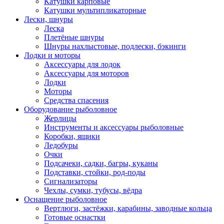
Катушки карповые
Катушки мультипликаторные
Лески, шнуры
Леска
Плетёные шнуры
Шнуры нахлыстовые, подлески, бэкинги
Лодки и моторы
Аксессуары для лодок
Аксессуары для моторов
Лодки
Моторы
Средства спасения
Оборудование рыболовное
Жерлицы
Инструменты и аксессуары рыболовные
Коробки, ящики
Ледобуры
Очки
Подсачеки, садки, багры, куканы
Подставки, стойки, род-поды
Сигнализаторы
Чехлы, сумки, тубусы, вёдра
Оснащение рыболовное
Вертлюги, застёжки, карабины, заводные кольца
Готовые оснастки