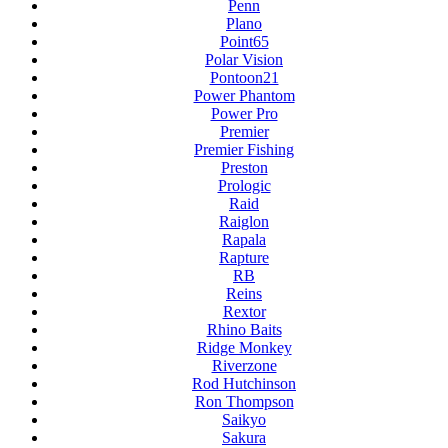
Penn
Plano
Point65
Polar Vision
Pontoon21
Power Phantom
Power Pro
Premier
Premier Fishing
Preston
Prologic
Raid
Raiglon
Rapala
Rapture
RB
Reins
Rextor
Rhino Baits
Ridge Monkey
Riverzone
Rod Hutchinson
Ron Thompson
Saikyo
Sakura