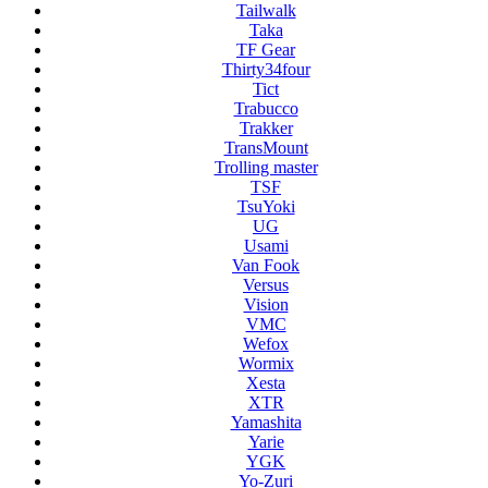
Tailwalk
Taka
TF Gear
Thirty34four
Tict
Trabucco
Trakker
TransMount
Trolling master
TSF
TsuYoki
UG
Usami
Van Fook
Versus
Vision
VMC
Wefox
Wormix
Xesta
XTR
Yamashita
Yarie
YGK
Yo-Zuri