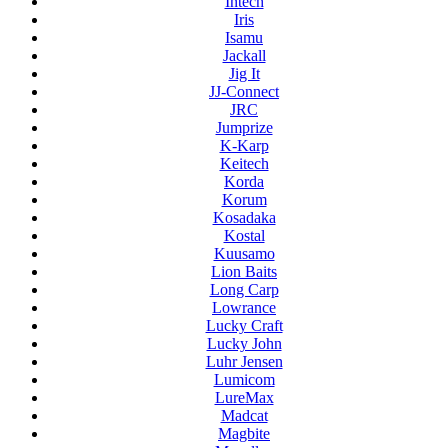
Intech
Iris
Isamu
Jackall
Jig It
JJ-Connect
JRC
Jumprize
K-Karp
Keitech
Korda
Korum
Kosadaka
Kostal
Kuusamo
Lion Baits
Long Carp
Lowrance
Lucky Craft
Lucky John
Luhr Jensen
Lumicom
LureMax
Madcat
Magbite