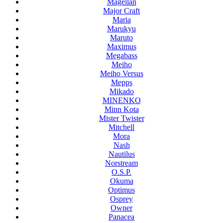
Magellan
Major Craft
Maria
Marukyu
Maruto
Maximus
Megabass
Meiho
Meiho Versus
Mepps
Mikado
MINENKO
Minn Kota
Mister Twister
Mitchell
Mora
Nash
Nautilus
Norstream
O.S.P.
Okuma
Optimus
Osprey
Owner
Panacea