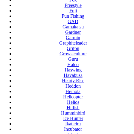
Freestyle
Fuji
Fun Fishing
GAD
Gamakatsu
Gardner
Garmin
Graphiteleader
Grifon
Grows culture
Guru
Halco
Haswing
Hayabusa
Hearty Rise
Heddon
Heinola
Helicopter
Helios
Hitfish
Humminbird
Ice Hunter
Ikatteiru
Incubator