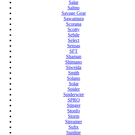
Salar
Salmo
Savage Gear
Sawamura
Scorana
Scotty
Sebile
Select
Sensas
SFT
Shaman
Shimano
Siweida
Smith
Solano
Solar
Spider
Spiderwire
SPRO
Stinger
Stonfo
Storm
Streamer
Sufix
Sunline