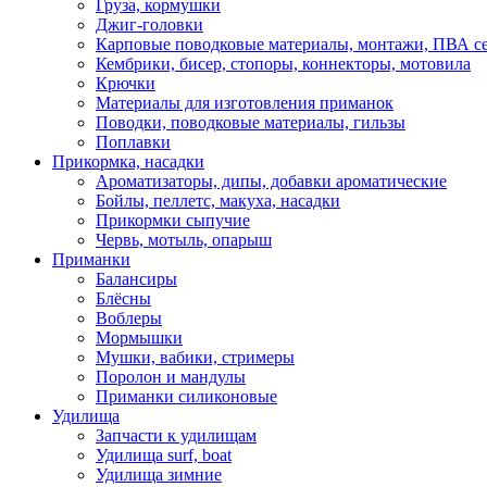
Груза, кормушки
Джиг-головки
Карповые поводковые материалы, монтажи, ПВА се
Кембрики, бисер, стопоры, коннекторы, мотовила
Крючки
Материалы для изготовления приманок
Поводки, поводковые материалы, гильзы
Поплавки
Прикормка, насадки
Ароматизаторы, дипы, добавки ароматические
Бойлы, пеллетс, макуха, насадки
Прикормки сыпучие
Червь, мотыль, опарыш
Приманки
Балансиры
Блёсны
Воблеры
Мормышки
Мушки, вабики, стримеры
Поролон и мандулы
Приманки силиконовые
Удилища
Запчасти к удилищам
Удилища surf, boat
Удилища зимние