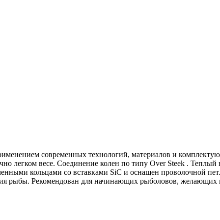
применением современных технологий, материалов и комплекту
но легком весе. Соединение колен по типу Over Steek . Теплый
ченными кольцами со вставками SiC и оснащен проволочной п
я рыбы. Рекомендован для начинающих рыболовов, желающих им