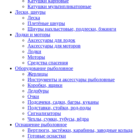
Катушки карповые
Катушки мультипликаторные
Лески, шнуры
Леска
Плетёные шнуры
Шнуры нахлыстовые, подлески, бэкинги
Лодки и моторы
Аксессуары для лодок
Аксессуары для моторов
Лодки
Моторы
Средства спасения
Оборудование рыболовное
Жерлицы
Инструменты и аксессуары рыболовные
Коробки, ящики
Ледобуры
Очки
Подсачеки, садки, багры, куканы
Подставки, стойки, род-поды
Сигнализаторы
Чехлы, сумки, тубусы, вёдра
Оснащение рыболовное
Вертлюги, застёжки, карабины, заводные кольца
Готовые оснастки