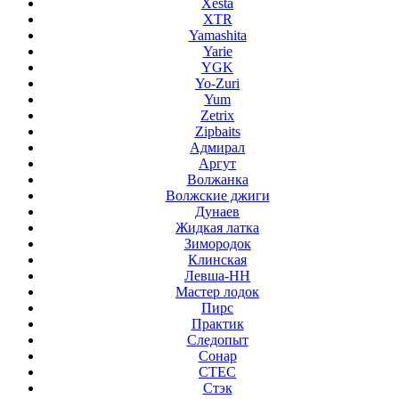
Xesta
XTR
Yamashita
Yarie
YGK
Yo-Zuri
Yum
Zetrix
Zipbaits
Адмирал
Аргут
Волжанка
Волжские джиги
Дунаев
Жидкая латка
Зимородок
Клинская
Левша-НН
Мастер лодок
Пирс
Практик
Следопыт
Сонар
СТЕС
Стэк