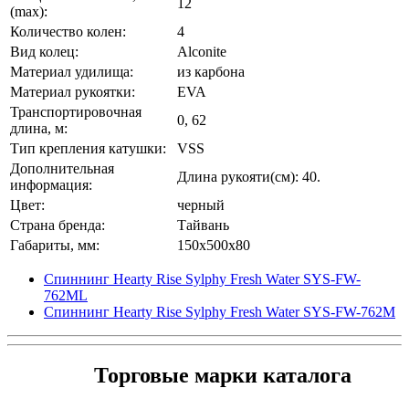
12
(max):
Количество колен:
4
Вид колец:
Alconite
Материал удилища:
из карбона
Материал рукоятки:
EVA
Транспортировочная
0, 62
длина, м:
Тип крепления катушки:
VSS
Дополнительная
Длина рукояти(см): 40.
информация:
Цвет:
черный
Страна бренда:
Тайвань
Габариты, мм:
150x500x80
Спиннинг Hearty Rise Sylphy Fresh Water SYS-FW-
762ML
Спиннинг Hearty Rise Sylphy Fresh Water SYS-FW-762M
Торговые марки каталога