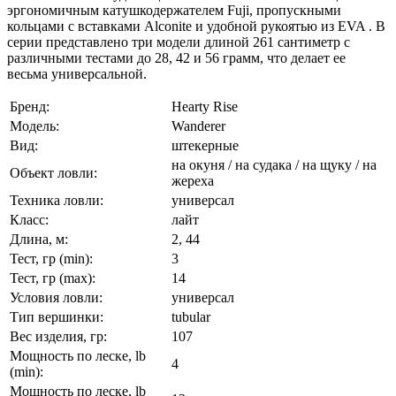
эргономичным катушкодержателем Fuji, пропускными
кольцами с вставками Alconite и удобной рукоятью из EVA . В
серии представлено три модели длиной 261 сантиметр с
различными тестами до 28, 42 и 56 грамм, что делает ее
весьма универсальной.
Бренд:
Hearty Rise
Модель:
Wanderer
Вид:
штекерные
на окуня / на судака / на щуку / на
Объект ловли:
жереха
Техника ловли:
универсал
Класс:
лайт
Длина, м:
2, 44
Тест, гр (min):
3
Тест, гр (max):
14
Условия ловли:
универсал
Тип вершинки:
tubular
Вес изделия, гр:
107
Мощность по леске, lb
4
(min):
Мощность по леске, lb