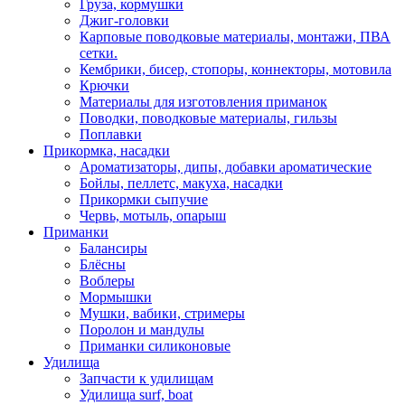
Груза, кормушки
Джиг-головки
Карповые поводковые материалы, монтажи, ПВА
сетки.
Кембрики, бисер, стопоры, коннекторы, мотовила
Крючки
Материалы для изготовления приманок
Поводки, поводковые материалы, гильзы
Поплавки
Прикормка, насадки
Ароматизаторы, дипы, добавки ароматические
Бойлы, пеллетс, макуха, насадки
Прикормки сыпучие
Червь, мотыль, опарыш
Приманки
Балансиры
Блёсны
Воблеры
Мормышки
Мушки, вабики, стримеры
Поролон и мандулы
Приманки силиконовые
Удилища
Запчасти к удилищам
Удилища surf, boat