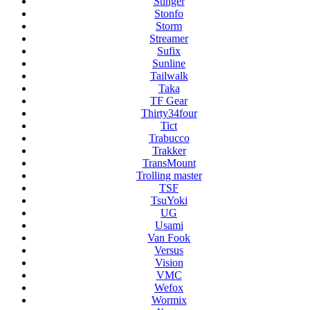
Stinger
Stonfo
Storm
Streamer
Sufix
Sunline
Tailwalk
Taka
TF Gear
Thirty34four
Tict
Trabucco
Trakker
TransMount
Trolling master
TSF
TsuYoki
UG
Usami
Van Fook
Versus
Vision
VMC
Wefox
Wormix