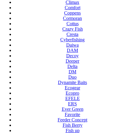
Climax
Comfort
Coppens
Cormoran
Cottus
Crazy Fish
Cresta
Cyberfishing
Daiwa
DAM
Decoy
Deeper
Delta
DM
Duo
Dynamite Baits
Ecogear
Ecopro
EFELE
ERS
Ever Green
Favorite
Feeder Concept
Fish Berry
Fish up