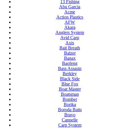
13 Fishing
Abu Garcia
Acme
Action Plastics
AFW
Akara
Anglers System
Avid Carp
Axis
Bait Breath
Balzer
Banax
Baofeng
Bass Assasin
Berkley
Black Side
Blue Fox
Boat Master
Boatsman
Bomber
Borika
Boroda Baits
Bravo
Cannelle
Carp System