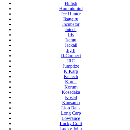
Hitfish
Humminbird
Ice Hunter
Ikatteiru
Incubator
Intech
Iris
Isamu
Jackall
Jig It
JJ-Connect
JRC
Jumprize
K-Karp
Keitech
Korda
Korum
Kosadaka
Kostal
Kuusamo
Lion Baits
Long Carp
Lowrance
Lucky Craft
Lucky John