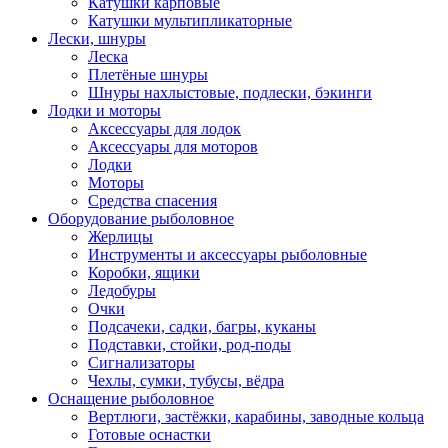
Катушки карповые
Катушки мультипликаторные
Лески, шнуры
Леска
Плетёные шнуры
Шнуры нахлыстовые, подлески, бэкинги
Лодки и моторы
Аксессуары для лодок
Аксессуары для моторов
Лодки
Моторы
Средства спасения
Оборудование рыболовное
Жерлицы
Инструменты и аксессуары рыболовные
Коробки, ящики
Ледобуры
Очки
Подсачеки, садки, багры, куканы
Подставки, стойки, род-поды
Сигнализаторы
Чехлы, сумки, тубусы, вёдра
Оснащение рыболовное
Вертлюги, застёжки, карабины, заводные кольца
Готовые оснастки