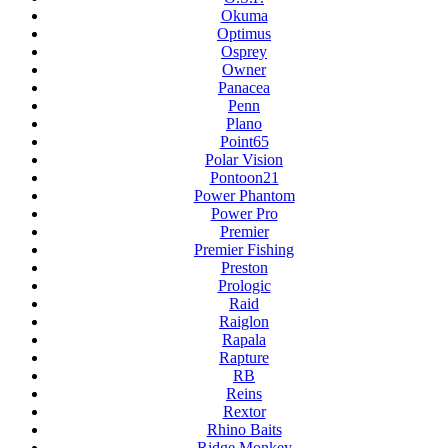
Okuma
Optimus
Osprey
Owner
Panacea
Penn
Plano
Point65
Polar Vision
Pontoon21
Power Phantom
Power Pro
Premier
Premier Fishing
Preston
Prologic
Raid
Raiglon
Rapala
Rapture
RB
Reins
Rextor
Rhino Baits
Ridge Monkey