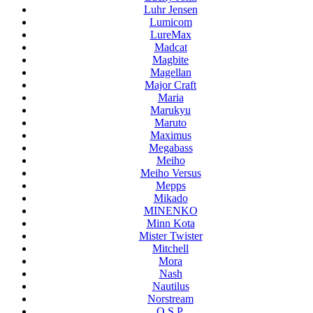
Luhr Jensen
Lumicom
LureMax
Madcat
Magbite
Magellan
Major Craft
Maria
Marukyu
Maruto
Maximus
Megabass
Meiho
Meiho Versus
Mepps
Mikado
MINENKO
Minn Kota
Mister Twister
Mitchell
Mora
Nash
Nautilus
Norstream
O.S.P.