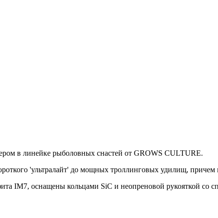
лером в линейке рыболовных снастей от GROWS CULTURE.
короткого 'ультралайт' до мощных троллинговых удилищ, приче
а IM7, оснащены кольцами SiC и неопреновой рукояткой со с