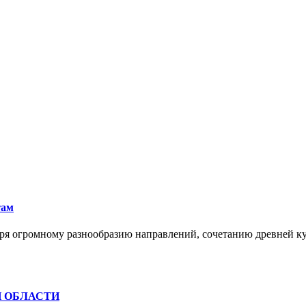
там
ря огромному разнообразию направлений, сочетанию древней к
Й ОБЛАСТИ