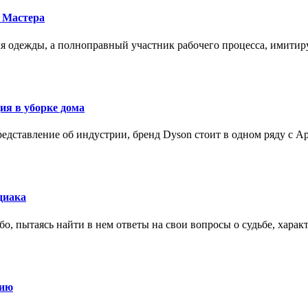
 Мастера
для одежды, а полноправный участник рабочего процесса, имит
ия в уборке дома
редставление об индустрии, бренд Dyson стоит в одном ряду с Ap
диака
о, пытаясь найти в нем ответы на свои вопросы о судьбе, харак
нию