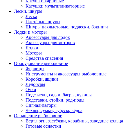
Катушки карповые
Катушки мультипликаторные
Лески, шнуры
Леска
Плетёные шнуры
Шнуры нахлыстовые, подлески, бэкинги
Лодки и моторы
Аксессуары для лодок
Аксессуары для моторов
Лодки
Моторы
Средства спасения
Оборудование рыболовное
Жерлицы
Инструменты и аксессуары рыболовные
Коробки, ящики
Ледобуры
Очки
Подсачеки, садки, багры, куканы
Подставки, стойки, род-поды
Сигнализаторы
Чехлы, сумки, тубусы, вёдра
Оснащение рыболовное
Вертлюги, застёжки, карабины, заводные кольца
Готовые оснастки