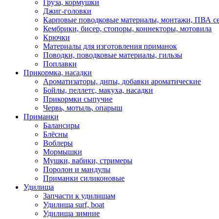
Груза, кормушки
Джиг-головки
Карповые поводковые материалы, монтажи, ПВА се
Кембрики, бисер, стопоры, коннекторы, мотовила
Крючки
Материалы для изготовления приманок
Поводки, поводковые материалы, гильзы
Поплавки
Прикормка, насадки
Ароматизаторы, дипы, добавки ароматические
Бойлы, пеллетс, макуха, насадки
Прикормки сыпучие
Червь, мотыль, опарыш
Приманки
Балансиры
Блёсны
Воблеры
Мормышки
Мушки, вабики, стримеры
Поролон и мандулы
Приманки силиконовые
Удилища
Запчасти к удилищам
Удилища surf, boat
Удилища зимние