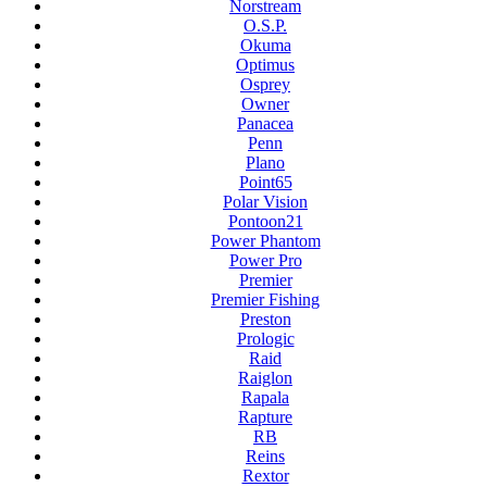
Norstream
O.S.P.
Okuma
Optimus
Osprey
Owner
Panacea
Penn
Plano
Point65
Polar Vision
Pontoon21
Power Phantom
Power Pro
Premier
Premier Fishing
Preston
Prologic
Raid
Raiglon
Rapala
Rapture
RB
Reins
Rextor