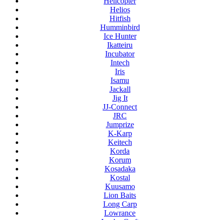
Helicopter
Helios
Hitfish
Humminbird
Ice Hunter
Ikatteiru
Incubator
Intech
Iris
Isamu
Jackall
Jig It
JJ-Connect
JRC
Jumprize
K-Karp
Keitech
Korda
Korum
Kosadaka
Kostal
Kuusamo
Lion Baits
Long Carp
Lowrance