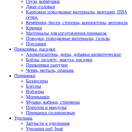
Груза, кормушки
Джиг-головки
Карповые поводковые материалы, монтажи, ПВА
сетки.
Кембрики, бисер, стопоры, коннекторы, мотовила
Крючки
Материалы для изготовления приманок
Поводки, поводковые материалы, гильзы
Поплавки
Прикормка, насадки
Ароматизаторы, дипы, добавки ароматические
Бойлы, пеллетс, макуха, насадки
Прикормки сыпучие
Червь, мотыль, опарыш
Приманки
Балансиры
Блёсны
Воблеры
Мормышки
Мушки, вабики, стримеры
Поролон и мандулы
Приманки силиконовые
Удилища
Запчасти к удилищам
Удилища surf, boat