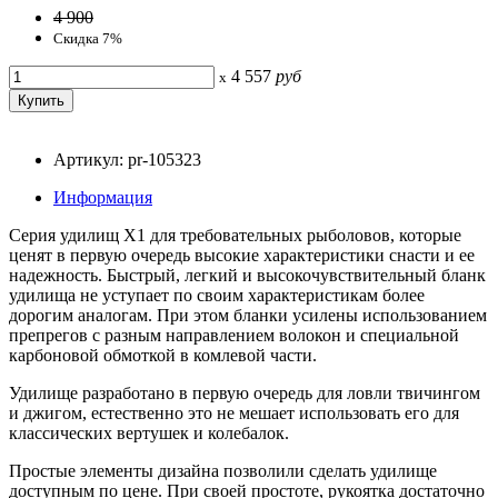
4 900
Скидка 7%
4 557
руб
x
Артикул: pr-105323
Информация
Серия удилищ Х1 для требовательных рыболовов, которые
ценят в первую очередь высокие характеристики снасти и ее
надежность. Быстрый, легкий и высокочувствительный бланк
удилища не уступает по своим характеристикам более
дорогим аналогам. При этом бланки усилены использованием
препрегов с разным направлением волокон и специальной
карбоновой обмоткой в комлевой части.
Удилище разработано в первую очередь для ловли твичингом
и джигом, естественно это не мешает использовать его для
классических вертушек и колебалок.
Простые элементы дизайна позволили сделать удилище
доступным по цене. При своей простоте, рукоятка достаточно