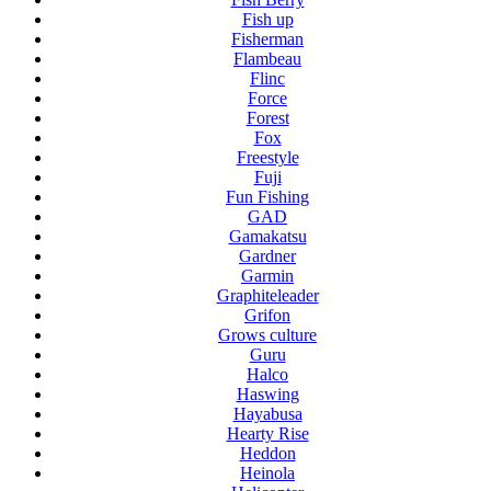
Fish up
Fisherman
Flambeau
Flinc
Force
Forest
Fox
Freestyle
Fuji
Fun Fishing
GAD
Gamakatsu
Gardner
Garmin
Graphiteleader
Grifon
Grows culture
Guru
Halco
Haswing
Hayabusa
Hearty Rise
Heddon
Heinola