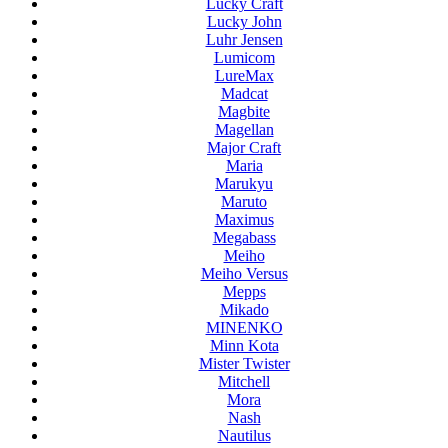
Lucky Craft
Lucky John
Luhr Jensen
Lumicom
LureMax
Madcat
Magbite
Magellan
Major Craft
Maria
Marukyu
Maruto
Maximus
Megabass
Meiho
Meiho Versus
Mepps
Mikado
MINENKO
Minn Kota
Mister Twister
Mitchell
Mora
Nash
Nautilus