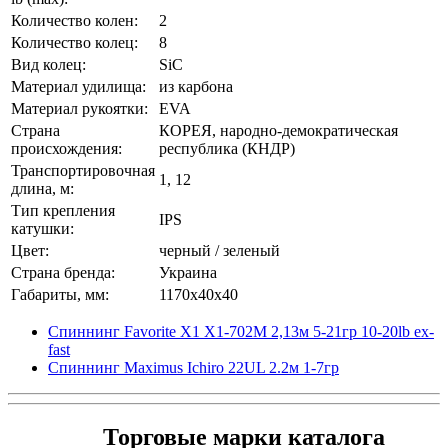
Количество колен:
2
Количество колец:
8
Вид колец:
SiC
Материал удилища:
из карбона
Материал рукоятки:
EVA
Страна
КОРЕЯ, народно-демократическая
происхождения:
республика (КНДР)
Транспортировочная
1, 12
длина, м:
Тип крепления
IPS
катушки:
Цвет:
черный / зеленый
Страна бренда:
Украина
Габариты, мм:
1170x40x40
Спиннинг Favorite X1 X1-702M 2,13м 5-21гр 10-20lb ex-
fast
Спиннинг Maximus Ichiro 22UL 2.2м 1-7гр
Торговые марки каталога