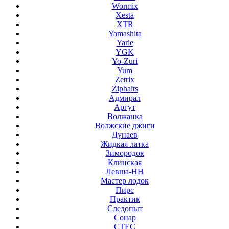
Wormix
Xesta
XTR
Yamashita
Yarie
YGK
Yo-Zuri
Yum
Zetrix
Zipbaits
Адмирал
Аргут
Волжанка
Волжские джиги
Дунаев
Жидкая латка
Зимородок
Клинская
Левша-НН
Мастер лодок
Пирс
Практик
Следопыт
Сонар
СТЕС