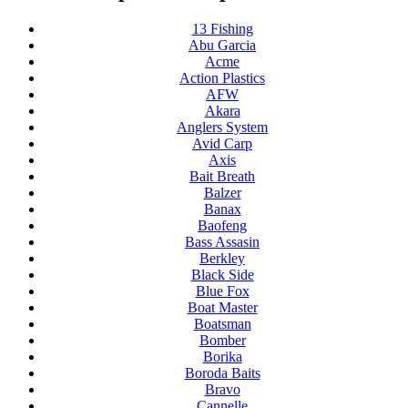
13 Fishing
Abu Garcia
Acme
Action Plastics
AFW
Akara
Anglers System
Avid Carp
Axis
Bait Breath
Balzer
Banax
Baofeng
Bass Assasin
Berkley
Black Side
Blue Fox
Boat Master
Boatsman
Bomber
Borika
Boroda Baits
Bravo
Cannelle