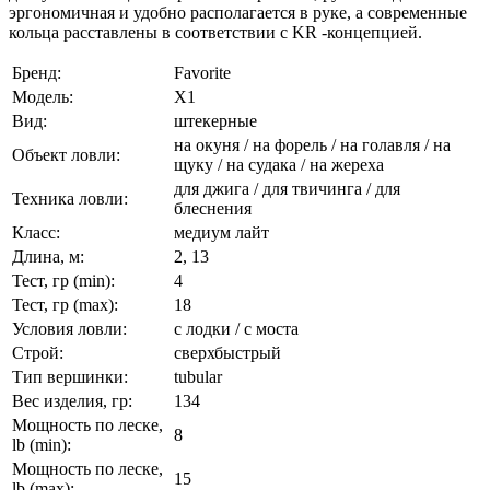
эргономичная и удобно располагается в руке, а современные
кольца расставлены в соответствии с KR -концепцией.
Бренд:
Favorite
Модель:
X1
Вид:
штекерные
на окуня / на форель / на голавля / на
Объект ловли:
щуку / на судака / на жереха
для джига / для твичинга / для
Техника ловли:
блеснения
Класс:
медиум лайт
Длина, м:
2, 13
Тест, гр (min):
4
Тест, гр (max):
18
Условия ловли:
с лодки / с моста
Строй:
сверхбыстрый
Тип вершинки:
tubular
Вес изделия, гр:
134
Мощность по леске,
8
lb (min):
Мощность по леске,
15
lb (max):