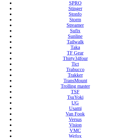
SPRO
Stinger
Stonfo
Storm
Streamer
Sufix
Sunline
Tailwalk
Taka
TF Gear
Thirty34four
Tict
Trabucco
Trakker
TransMount
Trolling master
TSF
TsuYoki
UG
Usami
Van Fook
Versus
Vision
VMC
Wefox