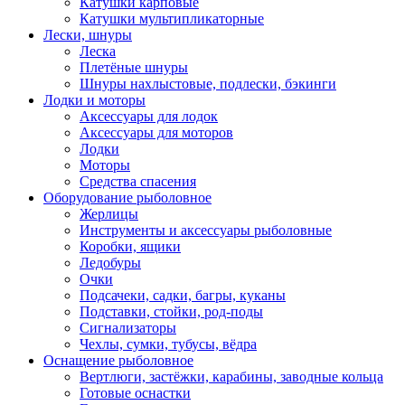
Катушки карповые
Катушки мультипликаторные
Лески, шнуры
Леска
Плетёные шнуры
Шнуры нахлыстовые, подлески, бэкинги
Лодки и моторы
Аксессуары для лодок
Аксессуары для моторов
Лодки
Моторы
Средства спасения
Оборудование рыболовное
Жерлицы
Инструменты и аксессуары рыболовные
Коробки, ящики
Ледобуры
Очки
Подсачеки, садки, багры, куканы
Подставки, стойки, род-поды
Сигнализаторы
Чехлы, сумки, тубусы, вёдра
Оснащение рыболовное
Вертлюги, застёжки, карабины, заводные кольца
Готовые оснастки