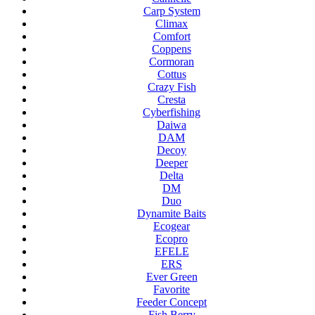
Carp System
Climax
Comfort
Coppens
Cormoran
Cottus
Crazy Fish
Cresta
Cyberfishing
Daiwa
DAM
Decoy
Deeper
Delta
DM
Duo
Dynamite Baits
Ecogear
Ecopro
EFELE
ERS
Ever Green
Favorite
Feeder Concept
Fish Berry