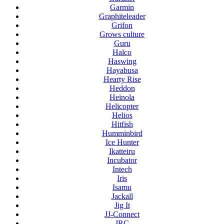
Garmin
Graphiteleader
Grifon
Grows culture
Guru
Halco
Haswing
Hayabusa
Hearty Rise
Heddon
Heinola
Helicopter
Helios
Hitfish
Humminbird
Ice Hunter
Ikatteiru
Incubator
Intech
Iris
Isamu
Jackall
Jig It
JJ-Connect
JRC