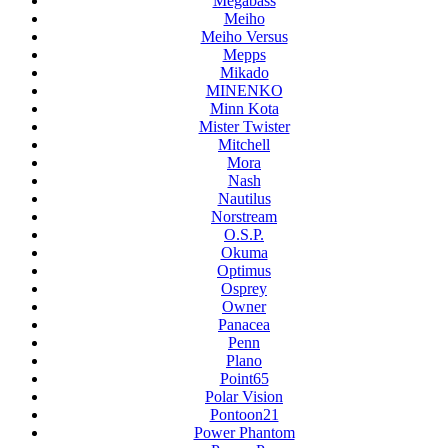
Megabass
Meiho
Meiho Versus
Mepps
Mikado
MINENKO
Minn Kota
Mister Twister
Mitchell
Mora
Nash
Nautilus
Norstream
O.S.P.
Okuma
Optimus
Osprey
Owner
Panacea
Penn
Plano
Point65
Polar Vision
Pontoon21
Power Phantom