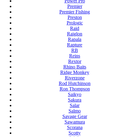
Power Pro
Premier
Premier Fishing
Preston
Prologic
Raid
Raiglon
Rapala
Rapture
RB
Reins
Rextor
Rhino Baits
Ridge Monkey
Riverzone
Rod Hutchinson
Ron Thompson
Saikyo
Sakura
Salar
Salmo
Savage Gear
Sawamura
Scorana
Scotty