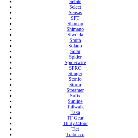
Sebile
Select
Sensas
SFT
Shaman
Shimano
Siweida
Smith
Solano
Solar
Spider
Spiderwire
SPRO
Stinger
Stonfo
Storm
Streamer
Sufix
Sunline
Tailwalk
Taka
TF Gear
Thirty34four
Tict
Trabucco