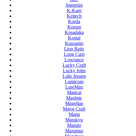
Jumprize
K-Karp
Keitech
Korda
Korum
Kosadaka
Kostal
Kuusamo
Lion Baits
Long Carp
Lowrance
Lucky Craft
Lucky John
Luhr Jensen
Lumicom
LureMax
Madcat
Magbite
Magellan
Major Craft
Maria
Marukyu
Maruto
Maximus