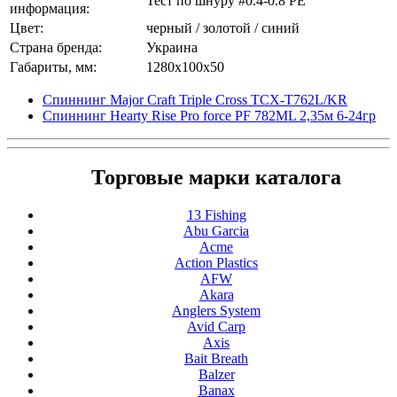
Тест по шнуру #0.4-0.8 PE
информация:
Цвет:
черный / золотой / синий
Страна бренда:
Украина
Габариты, мм:
1280x100x50
Спиннинг Major Craft Triple Cross TCX-T762L/KR
Спиннинг Hearty Rise Pro force PF 782ML 2,35м 6-24гр
Торговые марки каталога
13 Fishing
Abu Garcia
Acme
Action Plastics
AFW
Akara
Anglers System
Avid Carp
Axis
Bait Breath
Balzer
Banax