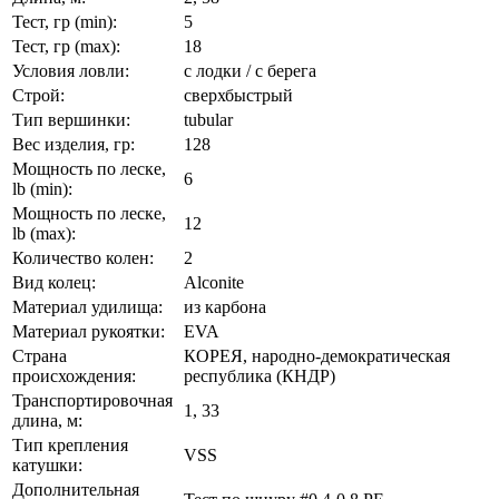
Тест, гр (min):
5
Тест, гр (max):
18
Условия ловли:
с лодки / с берега
Строй:
сверхбыстрый
Тип вершинки:
tubular
Вес изделия, гр:
128
Мощность по леске,
6
lb (min):
Мощность по леске,
12
lb (max):
Количество колен:
2
Вид колец:
Alconite
Материал удилища:
из карбона
Материал рукоятки:
EVA
Страна
КОРЕЯ, народно-демократическая
происхождения:
республика (КНДР)
Транспортировочная
1, 33
длина, м:
Тип крепления
VSS
катушки:
Дополнительная