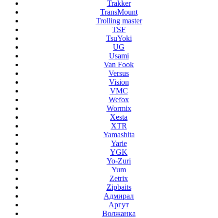
Trakker
TransMount
Trolling master
TSF
TsuYoki
UG
Usami
Van Fook
Versus
Vision
VMC
Wefox
Wormix
Xesta
XTR
Yamashita
Yarie
YGK
Yo-Zuri
Yum
Zetrix
Zipbaits
Адмирал
Аргут
Волжанка