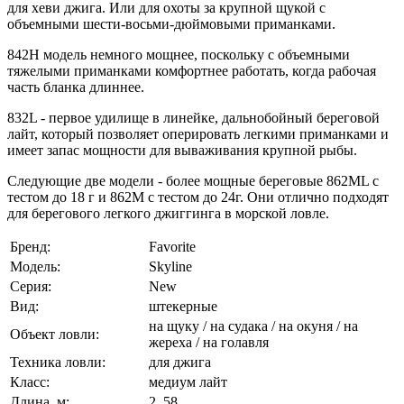
для хеви джига. Или для охоты за крупной щукой с
объемными шести-восьми-дюймовыми приманками.
842H модель немного мощнее, поскольку с объемными
тяжелыми приманками комфортнее работать, когда рабочая
часть бланка длиннее.
832L - первое удилище в линейке, дальнобойный береговой
лайт, который позволяет оперировать легкими приманками и
имеет запас мощности для вываживания крупной рыбы.
Следующие две модели - более мощные береговые 862ML с
тестом до 18 г и 862M с тестом до 24г. Они отлично подходят
для берегового легкого джиггинга в морской ловле.
Бренд:
Favorite
Модель:
Skyline
Серия:
New
Вид:
штекерные
на щуку / на судака / на окуня / на
Объект ловли:
жереха / на голавля
Техника ловли:
для джига
Класс:
медиум лайт
Длина, м:
2, 58