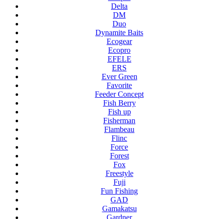
Delta
DM
Duo
Dynamite Baits
Ecogear
Ecopro
EFELE
ERS
Ever Green
Favorite
Feeder Concept
Fish Berry
Fish up
Fisherman
Flambeau
Flinc
Force
Forest
Fox
Freestyle
Fuji
Fun Fishing
GAD
Gamakatsu
Gardner