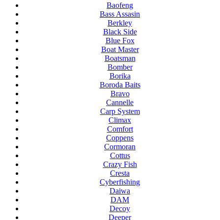
Baofeng
Bass Assasin
Berkley
Black Side
Blue Fox
Boat Master
Boatsman
Bomber
Borika
Boroda Baits
Bravo
Cannelle
Carp System
Climax
Comfort
Coppens
Cormoran
Cottus
Crazy Fish
Cresta
Cyberfishing
Daiwa
DAM
Decoy
Deeper