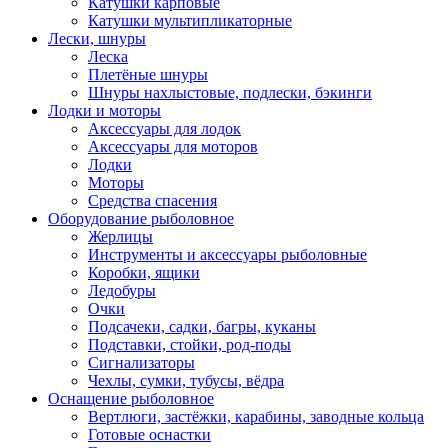
Катушки карповые
Катушки мультипликаторные
Лески, шнуры
Леска
Плетёные шнуры
Шнуры нахлыстовые, подлески, бэкинги
Лодки и моторы
Аксессуары для лодок
Аксессуары для моторов
Лодки
Моторы
Средства спасения
Оборудование рыболовное
Жерлицы
Инструменты и аксессуары рыболовные
Коробки, ящики
Ледобуры
Очки
Подсачеки, садки, багры, куканы
Подставки, стойки, род-поды
Сигнализаторы
Чехлы, сумки, тубусы, вёдра
Оснащение рыболовное
Вертлюги, застёжки, карабины, заводные кольца
Готовые оснастки