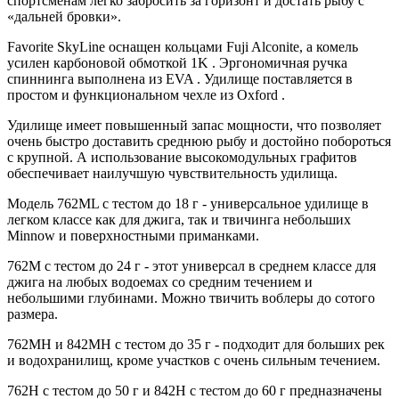
спортсменам легко забросить за горизонт и достать рыбу с
«дальней бровки».
Favorite SkyLine оснащен кольцами Fuji Alconite, а комель
усилен карбоновой обмоткой 1K . Эргономичная ручка
спиннинга выполнена из EVA . Удилище поставляется в
простом и функциональном чехле из Oxford .
Удилище имеет повышенный запас мощности, что позволяет
очень быстро доставить среднюю рыбу и достойно побороться
с крупной. А использование высокомодульных графитов
обеспечивает наилучшую чувствительность удилища.
Модель 762ML с тестом до 18 г - универсальное удилище в
легком классе как для джига, так и твичинга небольших
Minnow и поверхностными приманками.
762М с тестом до 24 г - этот универсал в среднем классе для
джига на любых водоемах со средним течением и
небольшими глубинами. Можно твичить воблеры до сотого
размера.
762MH и 842MH с тестом до 35 г - подходит для больших рек
и водохранилищ, кроме участков с очень сильным течением.
762Н с тестом до 50 г и 842H с тестом до 60 г предназначены