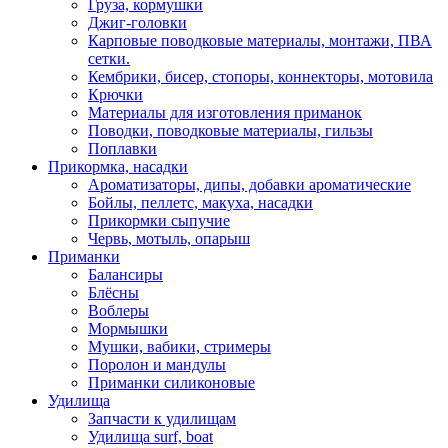
Груза, кормушки
Джиг-головки
Карповые поводковые материалы, монтажи, ПВА
сетки.
Кембрики, бисер, стопоры, коннекторы, мотовила
Крючки
Материалы для изготовления приманок
Поводки, поводковые материалы, гильзы
Поплавки
Прикормка, насадки
Ароматизаторы, дипы, добавки ароматические
Бойлы, пеллетс, макуха, насадки
Прикормки сыпучие
Червь, мотыль, опарыш
Приманки
Балансиры
Блёсны
Воблеры
Мормышки
Мушки, вабики, стримеры
Поролон и мандулы
Приманки силиконовые
Удилища
Запчасти к удилищам
Удилища surf, boat