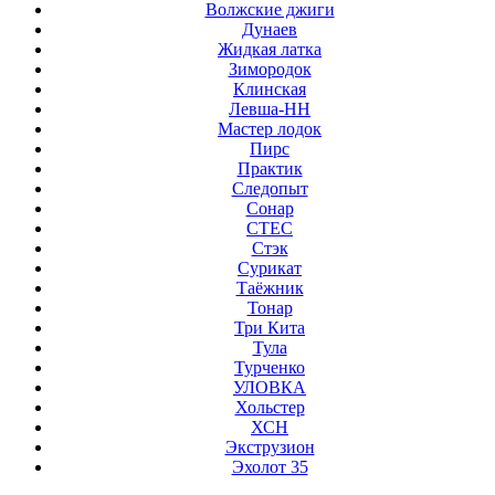
Волжские джиги
Дунаев
Жидкая латка
Зимородок
Клинская
Левша-НН
Мастер лодок
Пирс
Практик
Следопыт
Сонар
СТЕС
Стэк
Сурикат
Таёжник
Тонар
Три Кита
Тула
Турченко
УЛОВКА
Хольстер
ХСН
Экструзион
Эхолот 35