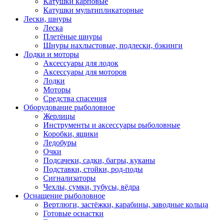
Катушки карповые
Катушки мультипликаторные
Лески, шнуры
Леска
Плетёные шнуры
Шнуры нахлыстовые, подлески, бэкинги
Лодки и моторы
Аксессуары для лодок
Аксессуары для моторов
Лодки
Моторы
Средства спасения
Оборудование рыболовное
Жерлицы
Инструменты и аксессуары рыболовные
Коробки, ящики
Ледобуры
Очки
Подсачеки, садки, багры, куканы
Подставки, стойки, род-поды
Сигнализаторы
Чехлы, сумки, тубусы, вёдра
Оснащение рыболовное
Вертлюги, застёжки, карабины, заводные кольца
Готовые оснастки