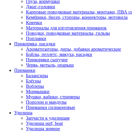
Груза, кормушки
Джиг-головки
Карповые поводковые материалы, монтажи, ПВА се
Кембрики, бисер, стопоры, коннекторы, мотовила
Крючки
Материалы для изготовления приманок
Поводки, поводковые материалы, гильзы
Поплавки
Прикормка, насадки
Ароматизаторы, дипы, добавки ароматические
Бойлы, пеллетс, макуха, насадки
Прикормки сыпучие
Червь, мотыль, опарыш
Приманки
Балансиры
Блёсны
Воблеры
Мормышки
Мушки, вабики, стримеры
Поролон и мандулы
Приманки силиконовые
Удилища
Запчасти к удилищам
Удилища surf, boat
Удилища зимние