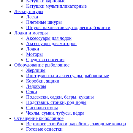
Катушки карповые
Катушки мультипликаторные
Лески, шнуры
Леска
Плетёные шнуры
Шнуры нахлыстовые, подлески, бэкинги
Лодки и моторы
Аксессуары для лодок
Аксессуары для моторов
Лодки
Моторы
Средства спасения
Оборудование рыболовное
Жерлицы
Инструменты и аксессуары рыболовные
Коробки, ящики
Ледобуры
Очки
Подсачеки, садки, багры, куканы
Подставки, стойки, род-поды
Сигнализаторы
Чехлы, сумки, тубусы, вёдра
Оснащение рыболовное
Вертлюги, застёжки, карабины, заводные кольца
Готовые оснастки