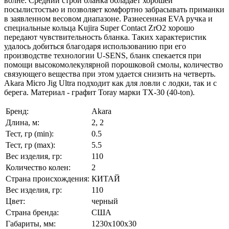
волне. Средний строй бланка обладает хорошей
посылистостью и позволяет комфортно забрасывать приманки
в заявленном весовом диапазоне. Разнесенная EVA ручка и
специальные кольца Kujira Super Contact ZrO2 хорошо
передают чувствительность бланка. Таких характеристик
удалось добиться благодаря использованию при его
производстве технологии U-SENS, бланк спекается при
помощи высокомолекулярной порошковой смолы, количество
связующего вещества при этом удается снизить на четверть.
Akara Micro Jig Ultra подходит как для ловли с лодки, так и с
берега. Материал - графит Toray марки TX-30 (40-ton).
Бренд:
Akara
Длина, м:
2, 2
Тест, гр (min):
0.5
Тест, гр (max):
5.5
Вес изделия, гр:
110
Количество колен:
2
Страна происхождения:
КИТАЙ
Вес изделия, гр:
110
Цвет:
черный
Страна бренда:
США
Габариты, мм:
1230x100x30