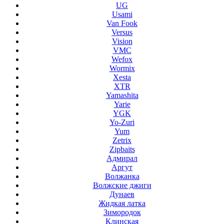
UG
Usami
Van Fook
Versus
Vision
VMC
Wefox
Wormix
Xesta
XTR
Yamashita
Yarie
YGK
Yo-Zuri
Yum
Zetrix
Zipbaits
Адмирал
Аргут
Волжанка
Волжские джиги
Дунаев
Жидкая латка
Зимородок
Клинская