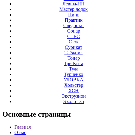
Левша-НН
Мастер лодок
Пирс
Практик
Следопыт
Сонар
СТЕС
Стэк
Сурикат
Таёжник
Тонар
Три Кита
Тула
Турченко
УЛОВКА
Хольстер
ХСН
Экструзион
Эхолот 35
Основные
страницы
Главная
О нас