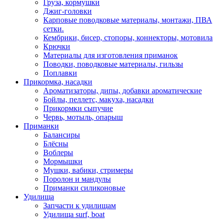
Груза, кормушки
Джиг-головки
Карповые поводковые материалы, монтажи, ПВА
сетки.
Кембрики, бисер, стопоры, коннекторы, мотовила
Крючки
Материалы для изготовления приманок
Поводки, поводковые материалы, гильзы
Поплавки
Прикормка, насадки
Ароматизаторы, дипы, добавки ароматические
Бойлы, пеллетс, макуха, насадки
Прикормки сыпучие
Червь, мотыль, опарыш
Приманки
Балансиры
Блёсны
Воблеры
Мормышки
Мушки, вабики, стримеры
Поролон и мандулы
Приманки силиконовые
Удилища
Запчасти к удилищам
Удилища surf, boat