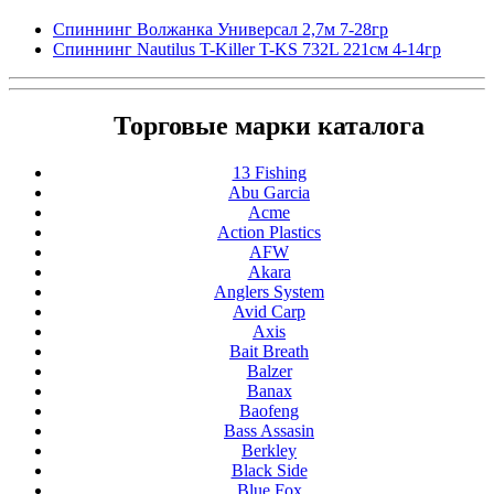
Спиннинг Волжанка Универсал 2,7м 7-28гр
Спиннинг Nautilus T-Killer T-KS 732L 221см 4-14гр
Торговые марки каталога
13 Fishing
Abu Garcia
Acme
Action Plastics
AFW
Akara
Anglers System
Avid Carp
Axis
Bait Breath
Balzer
Banax
Baofeng
Bass Assasin
Berkley
Black Side
Blue Fox