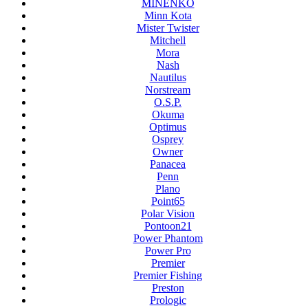
MINENKO
Minn Kota
Mister Twister
Mitchell
Mora
Nash
Nautilus
Norstream
O.S.P.
Okuma
Optimus
Osprey
Owner
Panacea
Penn
Plano
Point65
Polar Vision
Pontoon21
Power Phantom
Power Pro
Premier
Premier Fishing
Preston
Prologic