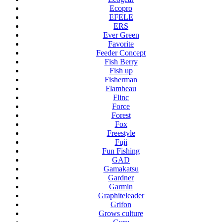
Ecopro
EFELE
ERS
Ever Green
Favorite
Feeder Concept
Fish Berry
Fish up
Fisherman
Flambeau
Flinc
Force
Forest
Fox
Freestyle
Fuji
Fun Fishing
GAD
Gamakatsu
Gardner
Garmin
Graphiteleader
Grifon
Grows culture