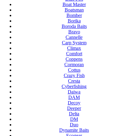
Boat Master
Boatsman
Bomber
Borika
Boroda Baits
Bravo
Cannelle
Carp System
Climax
Comfort
Coppens
Cormoran
Cottus
Crazy Fish
Cresta
Cyberfishing
Daiwa
DAM
Decoy
Deeper
Delta
DM
Duo
Dynamite Baits
Ecogear