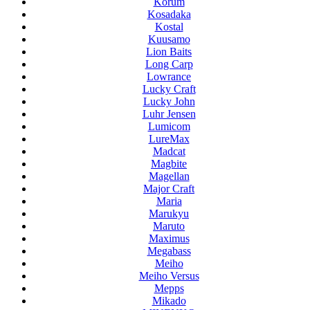
Korum
Kosadaka
Kostal
Kuusamo
Lion Baits
Long Carp
Lowrance
Lucky Craft
Lucky John
Luhr Jensen
Lumicom
LureMax
Madcat
Magbite
Magellan
Major Craft
Maria
Marukyu
Maruto
Maximus
Megabass
Meiho
Meiho Versus
Mepps
Mikado