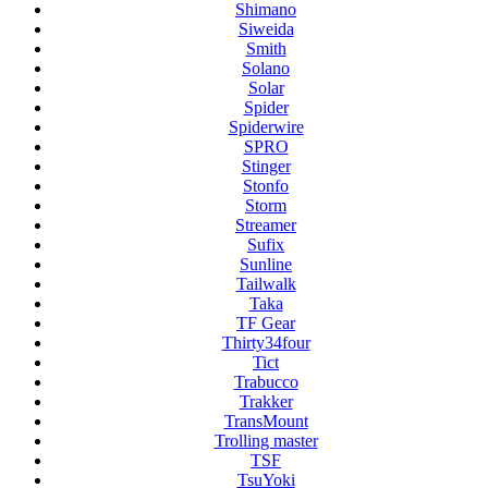
Shimano
Siweida
Smith
Solano
Solar
Spider
Spiderwire
SPRO
Stinger
Stonfo
Storm
Streamer
Sufix
Sunline
Tailwalk
Taka
TF Gear
Thirty34four
Tict
Trabucco
Trakker
TransMount
Trolling master
TSF
TsuYoki