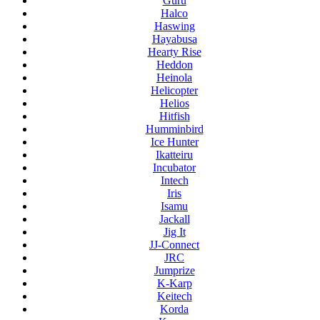
Guru
Halco
Haswing
Hayabusa
Hearty Rise
Heddon
Heinola
Helicopter
Helios
Hitfish
Humminbird
Ice Hunter
Ikatteiru
Incubator
Intech
Iris
Isamu
Jackall
Jig It
JJ-Connect
JRC
Jumprize
K-Karp
Keitech
Korda