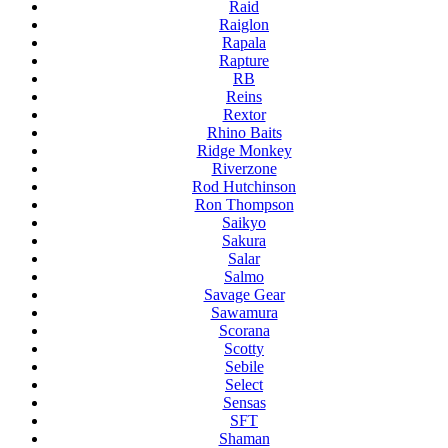
Raid
Raiglon
Rapala
Rapture
RB
Reins
Rextor
Rhino Baits
Ridge Monkey
Riverzone
Rod Hutchinson
Ron Thompson
Saikyo
Sakura
Salar
Salmo
Savage Gear
Sawamura
Scorana
Scotty
Sebile
Select
Sensas
SFT
Shaman