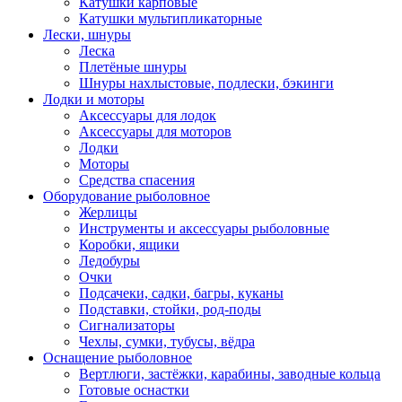
Катушки карповые
Катушки мультипликаторные
Лески, шнуры
Леска
Плетёные шнуры
Шнуры нахлыстовые, подлески, бэкинги
Лодки и моторы
Аксессуары для лодок
Аксессуары для моторов
Лодки
Моторы
Средства спасения
Оборудование рыболовное
Жерлицы
Инструменты и аксессуары рыболовные
Коробки, ящики
Ледобуры
Очки
Подсачеки, садки, багры, куканы
Подставки, стойки, род-поды
Сигнализаторы
Чехлы, сумки, тубусы, вёдра
Оснащение рыболовное
Вертлюги, застёжки, карабины, заводные кольца
Готовые оснастки