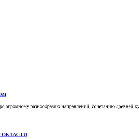
там
ря огромному разнообразию направлений, сочетанию древней к
Й ОБЛАСТИ