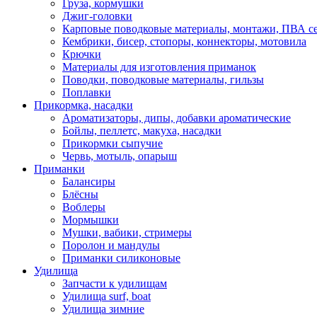
Груза, кормушки
Джиг-головки
Карповые поводковые материалы, монтажи, ПВА се
Кембрики, бисер, стопоры, коннекторы, мотовила
Крючки
Материалы для изготовления приманок
Поводки, поводковые материалы, гильзы
Поплавки
Прикормка, насадки
Ароматизаторы, дипы, добавки ароматические
Бойлы, пеллетс, макуха, насадки
Прикормки сыпучие
Червь, мотыль, опарыш
Приманки
Балансиры
Блёсны
Воблеры
Мормышки
Мушки, вабики, стримеры
Поролон и мандулы
Приманки силиконовые
Удилища
Запчасти к удилищам
Удилища surf, boat
Удилища зимние