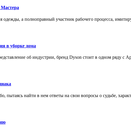
 Мастера
для одежды, а полноправный участник рабочего процесса, имит
ия в уборке дома
редставление об индустрии, бренд Dyson стоит в одном ряду с Ap
диака
о, пытаясь найти в нем ответы на свои вопросы о судьбе, харак
нию