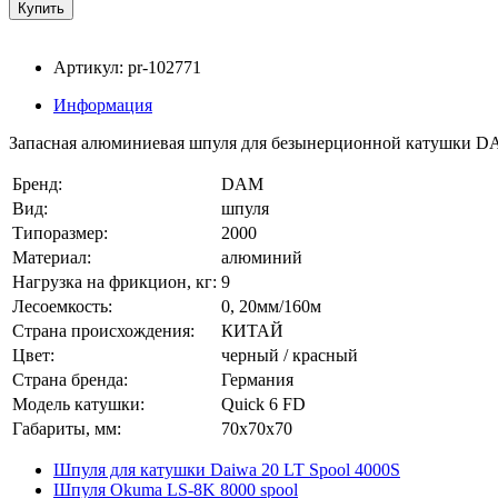
Артикул: pr-102771
Информация
Запасная алюминиевая шпуля для безынерционной катушки DAM
Бренд:
DAM
Вид:
шпуля
Типоразмер:
2000
Материал:
алюминий
Нагрузка на фрикцион, кг:
9
Лесоемкость:
0, 20мм/160м
Страна происхождения:
КИТАЙ
Цвет:
черный / красный
Страна бренда:
Германия
Модель катушки:
Quick 6 FD
Габариты, мм:
70x70x70
Шпуля для катушки Daiwa 20 LT Spool 4000S
Шпуля Okuma LS-8K 8000 spool