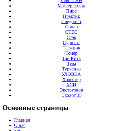
Левша-НН
Мастер лодок
Пирс
Практик
Следопыт
Сонар
СТЕС
Стэк
Сурикат
Таёжник
Тонар
Три Кита
Тула
Турченко
УЛОВКА
Хольстер
ХСН
Экструзион
Эхолот 35
Основные
страницы
Главная
О нас
Блог