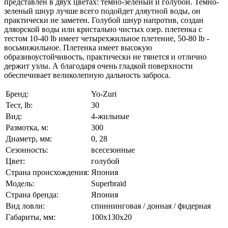
представлен в двух цветах: темно-зеленый и голубой. Темно-
зеленый шнур лучше всего подойдет дляутной воды, он
практически не заметен. Голубой шнур напротив, создан
дляорской воды или кристально чистых озер. плетенка с
тестом 10-40 lb имеет четырехжильное плетение, 50-80 lb -
восьмижильное. Плетенка имеет высокую
образивоустойчивость, практически не тянется и отлично
держит узлы. А благодаря очень гладкой поверхности
обеспечивает великолепную дальность заброса.
Бренд:
Yo-Zuri
Тест, lb:
30
Вид:
4-жильные
Размотка, м:
300
Диаметр, мм:
0, 28
Сезонность:
всесезонные
Цвет:
голубой
Страна происхождения:
Япония
Модель:
Superbraid
Страна бренда:
Япония
Вид ловли:
спиннинговая / донная / фидерная
Габариты, мм:
100x130x20