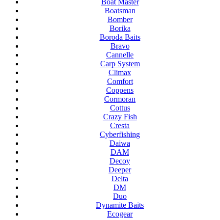
Boat Master
Boatsman
Bomber
Borika
Boroda Baits
Bravo
Cannelle
Carp System
Climax
Comfort
Coppens
Cormoran
Cottus
Crazy Fish
Cresta
Cyberfishing
Daiwa
DAM
Decoy
Deeper
Delta
DM
Duo
Dynamite Baits
Ecogear