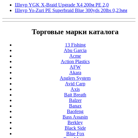
Шнур YGK X-Braid Upgrade X4 200м PE 2,0
Шнур Yo-Zuri PE Superbraid Blue 300yds 20lbs 0,23мм
Торговые марки каталога
13 Fishing
Abu Garcia
Acme
Action Plastics
AFW
Akara
Anglers System
Avid Carp
Axis
Bait Breath
Balzer
Banax
Baofeng
Bass Assasin
Berkley
Black Side
Blue Fox