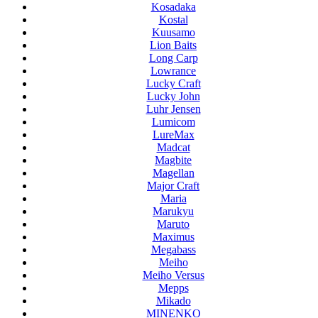
Kosadaka
Kostal
Kuusamo
Lion Baits
Long Carp
Lowrance
Lucky Craft
Lucky John
Luhr Jensen
Lumicom
LureMax
Madcat
Magbite
Magellan
Major Craft
Maria
Marukyu
Maruto
Maximus
Megabass
Meiho
Meiho Versus
Mepps
Mikado
MINENKO