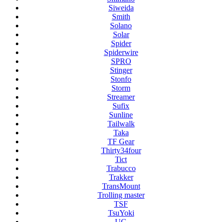
Siweida
Smith
Solano
Solar
Spider
Spiderwire
SPRO
Stinger
Stonfo
Storm
Streamer
Sufix
Sunline
Tailwalk
Taka
TF Gear
Thirty34four
Tict
Trabucco
Trakker
TransMount
Trolling master
TSF
TsuYoki
UG