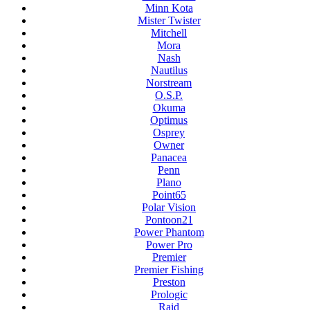
Minn Kota
Mister Twister
Mitchell
Mora
Nash
Nautilus
Norstream
O.S.P.
Okuma
Optimus
Osprey
Owner
Panacea
Penn
Plano
Point65
Polar Vision
Pontoon21
Power Phantom
Power Pro
Premier
Premier Fishing
Preston
Prologic
Raid