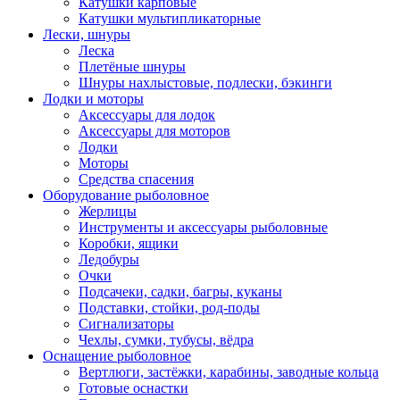
Катушки карповые
Катушки мультипликаторные
Лески, шнуры
Леска
Плетёные шнуры
Шнуры нахлыстовые, подлески, бэкинги
Лодки и моторы
Аксессуары для лодок
Аксессуары для моторов
Лодки
Моторы
Средства спасения
Оборудование рыболовное
Жерлицы
Инструменты и аксессуары рыболовные
Коробки, ящики
Ледобуры
Очки
Подсачеки, садки, багры, куканы
Подставки, стойки, род-поды
Сигнализаторы
Чехлы, сумки, тубусы, вёдра
Оснащение рыболовное
Вертлюги, застёжки, карабины, заводные кольца
Готовые оснастки