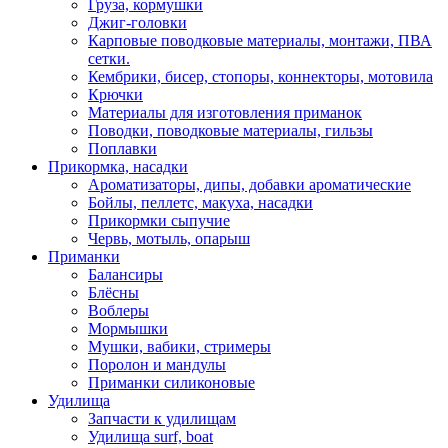
Груза, кормушки
Джиг-головки
Карповые поводковые материалы, монтажи, ПВА
сетки.
Кембрики, бисер, стопоры, коннекторы, мотовила
Крючки
Материалы для изготовления приманок
Поводки, поводковые материалы, гильзы
Поплавки
Прикормка, насадки
Ароматизаторы, дипы, добавки ароматические
Бойлы, пеллетс, макуха, насадки
Прикормки сыпучие
Червь, мотыль, опарыш
Приманки
Балансиры
Блёсны
Воблеры
Мормышки
Мушки, вабики, стримеры
Поролон и мандулы
Приманки силиконовые
Удилища
Запчасти к удилищам
Удилища surf, boat