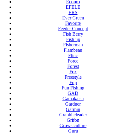
Ecopro
EFELE
ERS
Ever Green
Favorite
Feeder Concept
Fish Berry
Fish up
Fisherman
Flambeau
Flinc
Force
Forest
Fox
Freestyle
Fuji
Fun Fishing
GAD
Gamakatsu
Gardner
Garmin
Graphiteleader
Grifon
Grows culture
Guru