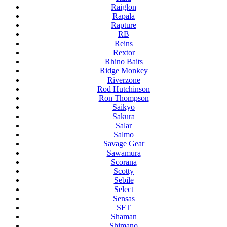
Raiglon
Rapala
Rapture
RB
Reins
Rextor
Rhino Baits
Ridge Monkey
Riverzone
Rod Hutchinson
Ron Thompson
Saikyo
Sakura
Salar
Salmo
Savage Gear
Sawamura
Scorana
Scotty
Sebile
Select
Sensas
SFT
Shaman
Shimano