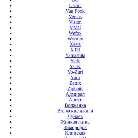
Usami
Van Fook
Versus
Vision
VMC
Wefox
Wormix
Xesta
XTR
Yamashita
Yarie
YGK
Yo-Zuri
Yum
Zetrix
Zipbaits
Адмирал
Аргут
Волжанка
Волжские джиги
Дунаев
Жидкая латка
Зимородок
Клинская