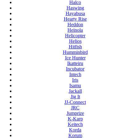
Halco
Haswing
Hayabusa
Hearty Rise
Heddon
Heinola
Helicopter
Helios
Hitfish
Humminbird
Ice Hunter
Ikatteiru
Incubator
Intech
Iris
Isamu
Jackall
Jig It
JJ-Connect
JRC
Jumprize
K-Karp
Keitech
Korda
Korum