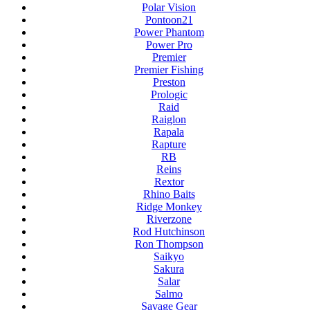
Polar Vision
Pontoon21
Power Phantom
Power Pro
Premier
Premier Fishing
Preston
Prologic
Raid
Raiglon
Rapala
Rapture
RB
Reins
Rextor
Rhino Baits
Ridge Monkey
Riverzone
Rod Hutchinson
Ron Thompson
Saikyo
Sakura
Salar
Salmo
Savage Gear