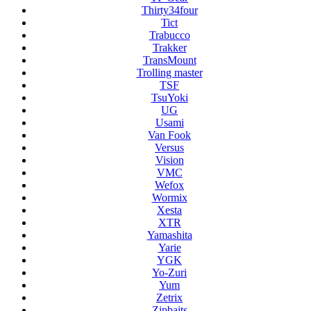
Thirty34four
Tict
Trabucco
Trakker
TransMount
Trolling master
TSF
TsuYoki
UG
Usami
Van Fook
Versus
Vision
VMC
Wefox
Wormix
Xesta
XTR
Yamashita
Yarie
YGK
Yo-Zuri
Yum
Zetrix
Zipbaits