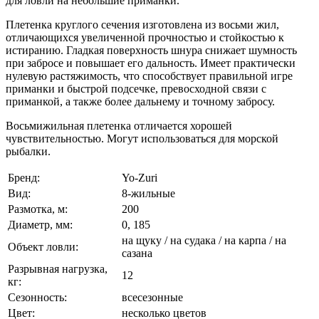
для ловли на небольшие приманки.
Плетенка круглого сечения изготовлена из восьми жил,
отличающихся увеличенной прочностью и стойкостью к
истиранию. Гладкая поверхность шнура снижает шумность
при забросе и повышает его дальность. Имеет практически
нулевую растяжимость, что способствует правильной игре
приманки и быстрой подсечке, превосходной связи с
приманкой, а также более дальнему и точному забросу.
Восьмижильная плетенка отличается хорошей
чувствительностью. Могут использоваться для морской
рыбалки.
Бренд:
Yo-Zuri
Вид:
8-жильные
Размотка, м:
200
Диаметр, мм:
0, 185
на щуку / на судака / на карпа / на
Объект ловли:
сазана
Разрывная нагрузка,
12
кг:
Сезонность:
всесезонные
Цвет:
несколько цветов