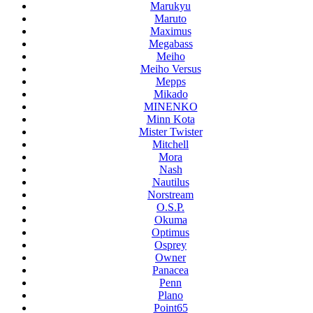
Marukyu
Maruto
Maximus
Megabass
Meiho
Meiho Versus
Mepps
Mikado
MINENKO
Minn Kota
Mister Twister
Mitchell
Mora
Nash
Nautilus
Norstream
O.S.P.
Okuma
Optimus
Osprey
Owner
Panacea
Penn
Plano
Point65