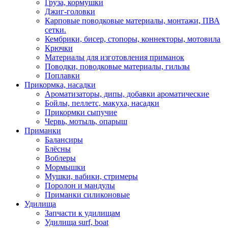
Груза, кормушки
Джиг-головки
Карповые поводковые материалы, монтажи, ПВА
сетки.
Кембрики, бисер, стопоры, коннекторы, мотовила
Крючки
Материалы для изготовления приманок
Поводки, поводковые материалы, гильзы
Поплавки
Прикормка, насадки
Ароматизаторы, дипы, добавки ароматические
Бойлы, пеллетс, макуха, насадки
Прикормки сыпучие
Червь, мотыль, опарыш
Приманки
Балансиры
Блёсны
Воблеры
Мормышки
Мушки, вабики, стримеры
Поролон и мандулы
Приманки силиконовые
Удилища
Запчасти к удилищам
Удилища surf, boat