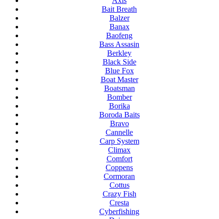
Axis
Bait Breath
Balzer
Banax
Baofeng
Bass Assasin
Berkley
Black Side
Blue Fox
Boat Master
Boatsman
Bomber
Borika
Boroda Baits
Bravo
Cannelle
Carp System
Climax
Comfort
Coppens
Cormoran
Cottus
Crazy Fish
Cresta
Cyberfishing