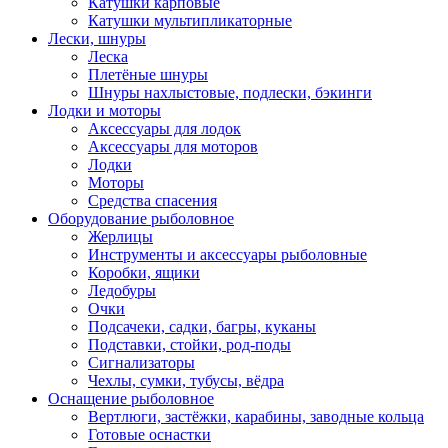
Катушки карповые
Катушки мультипликаторные
Лески, шнуры
Леска
Плетёные шнуры
Шнуры нахлыстовые, подлески, бэкинги
Лодки и моторы
Аксессуары для лодок
Аксессуары для моторов
Лодки
Моторы
Средства спасения
Оборудование рыболовное
Жерлицы
Инструменты и аксессуары рыболовные
Коробки, ящики
Ледобуры
Очки
Подсачеки, садки, багры, куканы
Подставки, стойки, род-поды
Сигнализаторы
Чехлы, сумки, тубусы, вёдра
Оснащение рыболовное
Вертлюги, застёжки, карабины, заводные кольца
Готовые оснастки