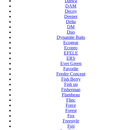
Daiwa
DAM
Decoy
Deeper
Delta
DM
Duo
Dynamite Baits
Ecogear
Ecopro
EFELE
ERS
Ever Green
Favorite
Feeder Concept
Fish Berry
Fish up
Fisherman
Flambeau
Flinc
Force
Forest
Fox
Freestyle
Fuji