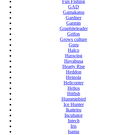
Fun Fishing
GAD
Gamakatsu
Gardner
Garmin
Graphiteleader
Grifon
Grows culture
Guru
Halco
Haswing
Hayabusa
Hearty Rise
Heddon
Heinola
Helicopter
Helios
Hitfish
Humminbird
Ice Hunter
Ikatteiru
Incubator
Intech
Iris
Isamu