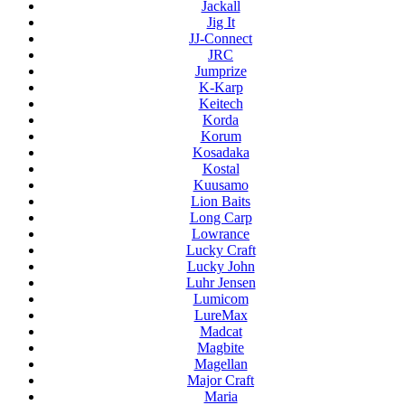
Jackall
Jig It
JJ-Connect
JRC
Jumprize
K-Karp
Keitech
Korda
Korum
Kosadaka
Kostal
Kuusamo
Lion Baits
Long Carp
Lowrance
Lucky Craft
Lucky John
Luhr Jensen
Lumicom
LureMax
Madcat
Magbite
Magellan
Major Craft
Maria