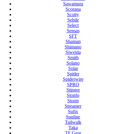
Sawamura
Scorana
Scotty
Sebile
Select
Sensas
SFT
Shaman
Shimano
Siweida
Smith
Solano
Solar
Spider
Spiderwire
SPRO
Stinger
Stonfo
Storm
Streamer
Sufix
Sunline
Tailwalk
Taka
TF Gear