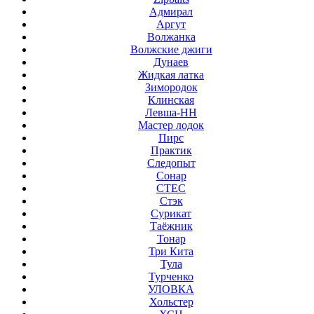
Адмирал
Аргут
Волжанка
Волжские джиги
Дунаев
Жидкая латка
Зимородок
Клинская
Левша-НН
Мастер лодок
Пирс
Практик
Следопыт
Сонар
СТЕС
Стэк
Сурикат
Таёжник
Тонар
Три Кита
Тула
Турченко
УЛОВКА
Хольстер