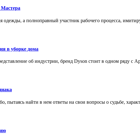
 Мастера
для одежды, а полноправный участник рабочего процесса, имит
ия в уборке дома
редставление об индустрии, бренд Dyson стоит в одном ряду с Ap
диака
о, пытаясь найти в нем ответы на свои вопросы о судьбе, харак
нию