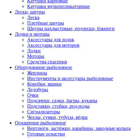
Катушки карповые
Катушки мультипликаторные
Лески, шнуры
Леска
Плетёные шнуры
Шнуры нахлыстовые, подлески, бэкинги
Лодки и моторы
Аксессуары для лодок
Аксессуары для моторов
Лодки
Моторы
Средства спасения
Оборудование рыболовное
Жерлицы
Инструменты и аксессуары рыболовные
Коробки, ящики
Ледобуры
Очки
Подсачеки, садки, багры, куканы
Подставки, стойки, род-поды
Сигнализаторы
Чехлы, сумки, тубусы, вёдра
Оснащение рыболовное
Вертлюги, застёжки, карабины, заводные кольца
Готовые оснастки