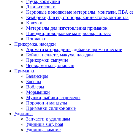
Груза, кормушки
Джиг-головки
Карповые поводковые материалы, монтажи, ПВА се
Кембрики, бисер, стопоры, коннекторы, мотовила
Крючки
Материалы для изготовления приманок
Поводки, поводковые материалы, гильзы
Поплавки
Прикормка, насадки
Ароматизаторы, дипы, добавки ароматические
Бойлы, пеллетс, макуха, насадки
Прикормки сыпучие
Червь, мотыль, опарыш
Приманки
Балансиры
Блёсны
Воблеры
Мормышки
Мушки, вабики, стримеры
Поролон и мандулы
Приманки силиконовые
Удилища
Запчасти к удилищам
Удилища surf, boat
Удилища зимние