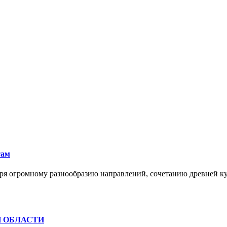
там
ря огромному разнообразию направлений, сочетанию древней к
Й ОБЛАСТИ