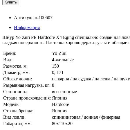
Артикул: pr-100607
Информация
Шнур Yo-Zuri PE Hardcore X4 Eging специально создан для лов
гладкая поверхность. Плетенка хорошо держит узлы и обладае
Бренд:
Yo-Zuri
Вид:
4-жильные
Размотка, м:
150
Диаметр, мм:
0, 171
Объект ловли:
на карпа / на судака / на леща / на щуку
Разрывная нагрузка, кг:
8
Сезонность:
всесезонные
Страна происхождения:
Япония
Модель:
Hardcore
Страна бренда:
Япония
Вид ловли:
спиннинговая / донная / фидерная
Габариты, мм:
80x110x20