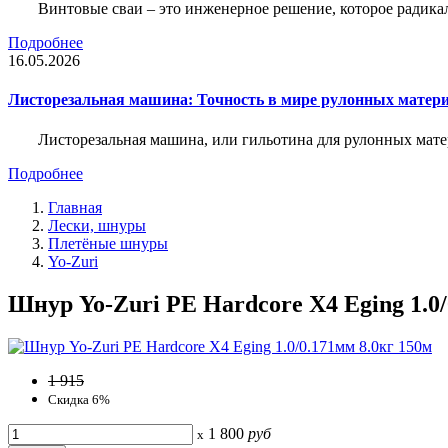
Винтовые сваи – это инженерное решение, которое радика
Подробнее
16.05.2026
Листорезальная машина: Точность в мире рулонных матер
Листорезальная машина, или гильотина для рулонных мат
Подробнее
Главная
Лески, шнуры
Плетёные шнуры
Yo-Zuri
Шнур Yo-Zuri PE Hardcore X4 Eging 1.0/
1 915
Скидка 6%
1 800
руб
x