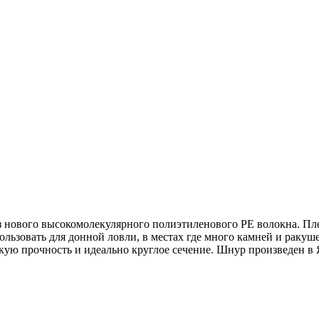
з нового высокомолекулярного полиэтиленового PE волокна. Пл
ьзовать для донной ловли, в местах где много камней и ракуше
ую прочность и идеально круглое сечение. Шнур произведен в