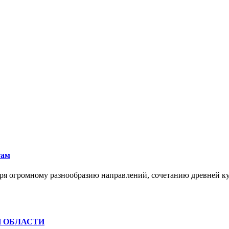
там
ря огромному разнообразию направлений, сочетанию древней к
Й ОБЛАСТИ