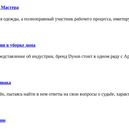
 Мастера
для одежды, а полноправный участник рабочего процесса, имит
ия в уборке дома
редставление об индустрии, бренд Dyson стоит в одном ряду с Ap
диака
о, пытаясь найти в нем ответы на свои вопросы о судьбе, харак
нию