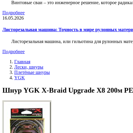
Винтовые сваи – это инженерное решение, которое радика
Подробнее
16.05.2026
Листорезальная машина: Точность в мире рулонных матер
Листорезальная машина, или гильотина для рулонных мат
Подробнее
Главная
Лески, шнуры
Плетёные шнуры
YGK
Шнур YGK X-Braid Upgrade X8 200м PE 2