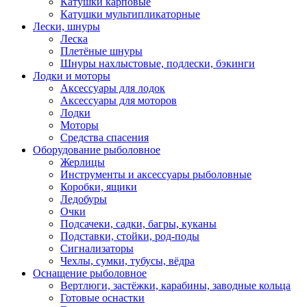
Катушки карповые
Катушки мультипликаторные
Лески, шнуры
Леска
Плетёные шнуры
Шнуры нахлыстовые, подлески, бэкинги
Лодки и моторы
Аксессуары для лодок
Аксессуары для моторов
Лодки
Моторы
Средства спасения
Оборудование рыболовное
Жерлицы
Инструменты и аксессуары рыболовные
Коробки, ящики
Ледобуры
Очки
Подсачеки, садки, багры, куканы
Подставки, стойки, род-поды
Сигнализаторы
Чехлы, сумки, тубусы, вёдра
Оснащение рыболовное
Вертлюги, застёжки, карабины, заводные кольца
Готовые оснастки