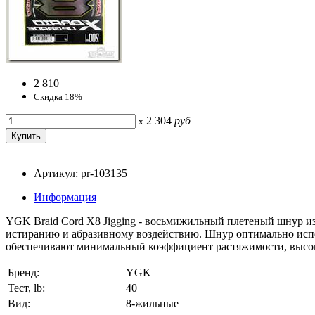
2 810
Скидка 18%
2 304
руб
x
Артикул: pr-103135
Информация
YGK Braid Cord X8 Jigging - восьмижильный плетеный шнур и
истиранию и абразивному воздействию. Шнур оптимально испол
обеспечивают минимальный коэффициент растяжимости, высок
Бренд:
YGK
Тест, lb:
40
Вид:
8-жильные