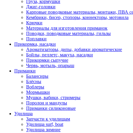
Груза, кормушки
Джиг-головки
Карповые поводковые материалы, монтажи, ПВА се
Кембрики, бисер, стопоры, коннекторы, мотовила
Крючки
Материалы для изготовления приманок
Поводки, поводковые материалы, гильзы
Поплавки
Прикормка, насадки
Ароматизаторы, дипы, добавки ароматические
Бойлы, пеллетс, макуха, насадки
Прикормки сыпучие
Червь, мотыль, опарыш
Приманки
Балансиры
Блёсны
Воблеры
Мормышки
Мушки, вабики, стримеры
Поролон и мандулы
Приманки силиконовые
Удилища
Запчасти к удилищам
Удилища surf, boat
Удилища зимние