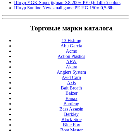
Шнур YGK Super jigman X8 200м PE 0,6 14lb 5 colors
Шнур Sunline New small game PE HG 150м 0,5 8lb
Торговые марки каталога
13 Fishing
Abu Garcia
Acme
Action Plastics
AFW
Akara
Anglers System
Avid Carp
Axis
Bait Breath
Balzer
Banax
Baofeng
Bass Assasin
Berkley
Black Side
Blue Fox
Boat Master