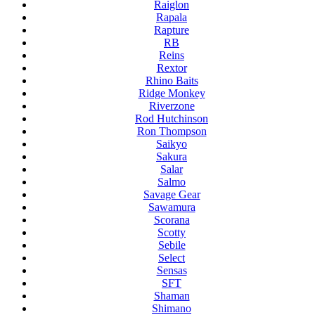
Raiglon
Rapala
Rapture
RB
Reins
Rextor
Rhino Baits
Ridge Monkey
Riverzone
Rod Hutchinson
Ron Thompson
Saikyo
Sakura
Salar
Salmo
Savage Gear
Sawamura
Scorana
Scotty
Sebile
Select
Sensas
SFT
Shaman
Shimano