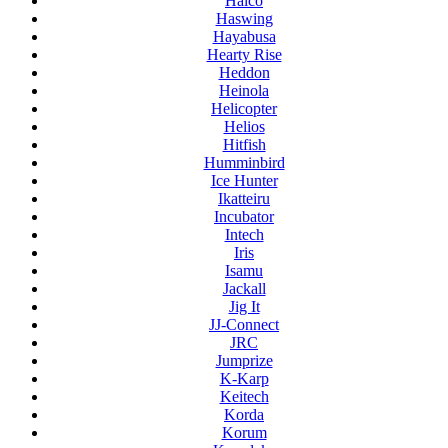
Halco
Haswing
Hayabusa
Hearty Rise
Heddon
Heinola
Helicopter
Helios
Hitfish
Humminbird
Ice Hunter
Ikatteiru
Incubator
Intech
Iris
Isamu
Jackall
Jig It
JJ-Connect
JRC
Jumprize
K-Karp
Keitech
Korda
Korum