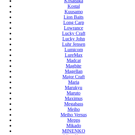
Kosadaka
Kostal
Kuusamo
Lion Baits
Long Carp
Lowrance
Lucky Craft
Lucky John
Luhr Jensen
Lumicom
LureMax
Madcat
Magbite
Magellan
Major Craft
Maria
Marukyu
Maruto
Maximus
Megabass
Meiho
Meiho Versus
Mepps
Mikado
MINENKO