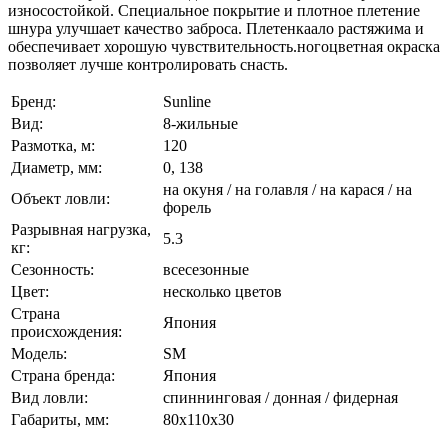
износостойкой. Специальное покрытие и плотное плетение
шнура улучшает качество заброса. Плетенкаало растяжима и
обеспечивает хорошую чувствительность.ногоцветная окраска
позволяет лучше контролировать снасть.
Бренд:
Sunline
Вид:
8-жильные
Размотка, м:
120
Диаметр, мм:
0, 138
на окуня / на голавля / на карася / на
Объект ловли:
форель
Разрывная нагрузка,
5.3
кг:
Сезонность:
всесезонные
Цвет:
несколько цветов
Страна
Япония
происхождения:
Модель:
SM
Страна бренда:
Япония
Вид ловли:
спиннинговая / донная / фидерная
Габариты, мм:
80x110x30