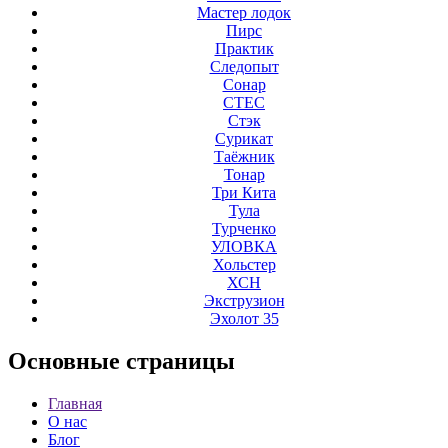
Мастер лодок
Пирс
Практик
Следопыт
Сонар
СТЕС
Стэк
Сурикат
Таёжник
Тонар
Три Кита
Тула
Турченко
УЛОВКА
Хольстер
ХСН
Экструзион
Эхолот 35
Основные
страницы
Главная
О нас
Блог