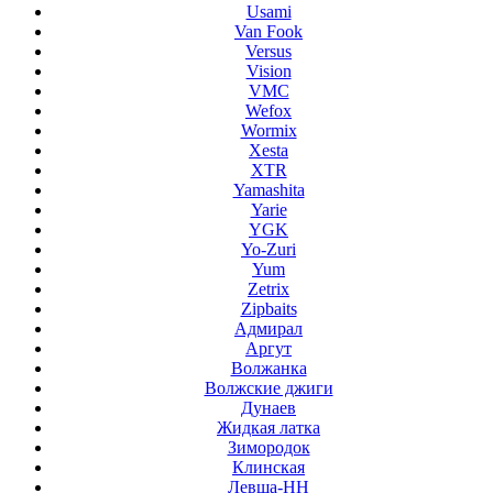
Usami
Van Fook
Versus
Vision
VMC
Wefox
Wormix
Xesta
XTR
Yamashita
Yarie
YGK
Yo-Zuri
Yum
Zetrix
Zipbaits
Адмирал
Аргут
Волжанка
Волжские джиги
Дунаев
Жидкая латка
Зимородок
Клинская
Левша-НН