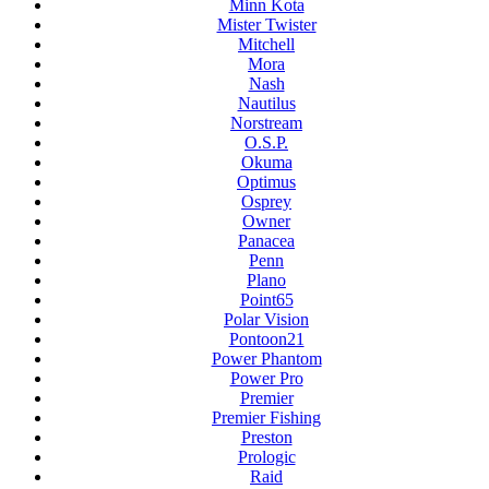
Minn Kota
Mister Twister
Mitchell
Mora
Nash
Nautilus
Norstream
O.S.P.
Okuma
Optimus
Osprey
Owner
Panacea
Penn
Plano
Point65
Polar Vision
Pontoon21
Power Phantom
Power Pro
Premier
Premier Fishing
Preston
Prologic
Raid