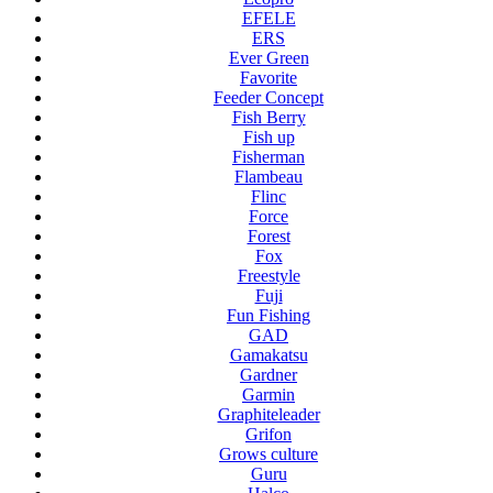
EFELE
ERS
Ever Green
Favorite
Feeder Concept
Fish Berry
Fish up
Fisherman
Flambeau
Flinc
Force
Forest
Fox
Freestyle
Fuji
Fun Fishing
GAD
Gamakatsu
Gardner
Garmin
Graphiteleader
Grifon
Grows culture
Guru