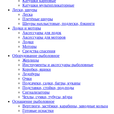
Катушки карповые
Катушки мультипликаторные
Лески, шнуры
Леска
Плетёные шнуры
Шнуры нахлыстовые, подлески, бэкинги
Лодки и моторы
Аксессуары для лодок
Аксессуары для моторов
Лодки
Моторы
Средства спасения
Оборудование рыболовное
Жерлицы
Инструменты и аксессуары рыболовные
Коробки, ящики
Ледобуры
Очки
Подсачеки, садки, багры, куканы
Подставки, стойки, род-поды
Сигнализаторы
Чехлы, сумки, тубусы, вёдра
Оснащение рыболовное
Вертлюги, застёжки, карабины, заводные кольца
Готовые оснастки