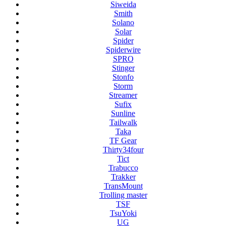
Siweida
Smith
Solano
Solar
Spider
Spiderwire
SPRO
Stinger
Stonfo
Storm
Streamer
Sufix
Sunline
Tailwalk
Taka
TF Gear
Thirty34four
Tict
Trabucco
Trakker
TransMount
Trolling master
TSF
TsuYoki
UG