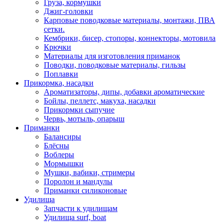
Груза, кормушки
Джиг-головки
Карповые поводковые материалы, монтажи, ПВА
сетки.
Кембрики, бисер, стопоры, коннекторы, мотовила
Крючки
Материалы для изготовления приманок
Поводки, поводковые материалы, гильзы
Поплавки
Прикормка, насадки
Ароматизаторы, дипы, добавки ароматические
Бойлы, пеллетс, макуха, насадки
Прикормки сыпучие
Червь, мотыль, опарыш
Приманки
Балансиры
Блёсны
Воблеры
Мормышки
Мушки, вабики, стримеры
Поролон и мандулы
Приманки силиконовые
Удилища
Запчасти к удилищам
Удилища surf, boat