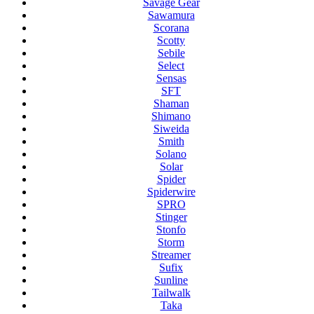
Savage Gear
Sawamura
Scorana
Scotty
Sebile
Select
Sensas
SFT
Shaman
Shimano
Siweida
Smith
Solano
Solar
Spider
Spiderwire
SPRO
Stinger
Stonfo
Storm
Streamer
Sufix
Sunline
Tailwalk
Taka