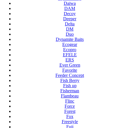
Daiwa
DAM
Decoy
Deeper
Delta
DM
Duo
Dynamite Baits
Ecogear
Ecopro
EFELE
ERS
Ever Green
Favorite
Feeder Concept
Fish Berry
Fish up
Fisherman
Flambeau
Flinc
Force
Forest
Fox
Freestyle
Fuji