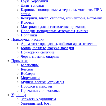
Груза, кормушки
Джиг-головки
Карповые поводковые материалы, монтажи, ПВА
сетки.
Кембрики, бисер, стопоры, коннекторы, мотовила
Крючки
Материалы для изготовления приманок
Поводки, поводковые материалы, гильзы
Поплавки
Прикормка, насадки
Ароматизаторы, дипы, добавки ароматические
Бойлы, пеллетс, макуха, насадки
Прикормки сыпучие
Червь, мотыль, опарыш
Приманки
Балансиры
Блёсны
Воблеры
Мормышки
Мушки, вабики, стримеры
Поролон и мандулы
Приманки силиконовые
Удилища
Запчасти к удилищам
Удилища surf, boat