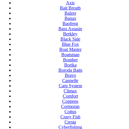
Axis
Bait Breath
Balzer
Banax
Baofeng
Bass Assasin
Berkley
Black Side
Blue Fox
Boat Master
Boatsman
Bomber
Borika
Boroda Baits
Bravo
Cannelle
Carp System
Climax
Comfort
Coppens
Cormoran
Cottus
Crazy Fish
Cresta
Cyberfishing