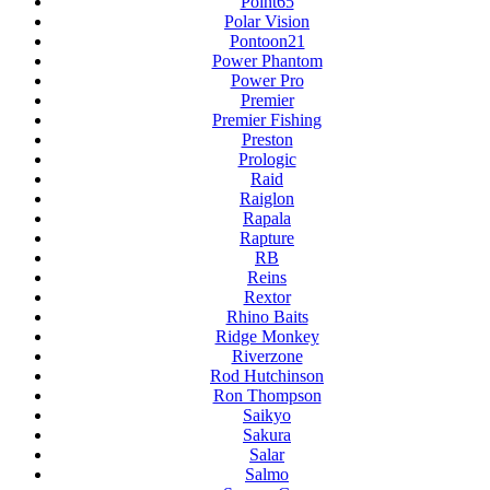
Point65
Polar Vision
Pontoon21
Power Phantom
Power Pro
Premier
Premier Fishing
Preston
Prologic
Raid
Raiglon
Rapala
Rapture
RB
Reins
Rextor
Rhino Baits
Ridge Monkey
Riverzone
Rod Hutchinson
Ron Thompson
Saikyo
Sakura
Salar
Salmo