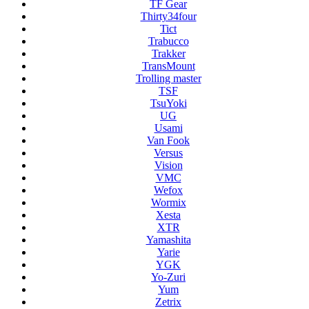
TF Gear
Thirty34four
Tict
Trabucco
Trakker
TransMount
Trolling master
TSF
TsuYoki
UG
Usami
Van Fook
Versus
Vision
VMC
Wefox
Wormix
Xesta
XTR
Yamashita
Yarie
YGK
Yo-Zuri
Yum
Zetrix