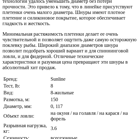
технологий удалось уменьшить диаметр без потери
прочности. Это привело к тому, что в линейке присутствуют
плетенки очень малого диаметра. Шнуры имеют плотное
плетение и силиконовое покрытие, которое обеспечивает
гладкость и жесткость.
Минимальная растяжимость плетенки делает ее очень
чувствительной и позволяет ощутить даже самую осторожную
поклевку рыбы. Широкий диапазон диаметров шнура
позволит подобрать хороший вариант и для спиннинговой
ловли, и для фидерной. Отличные технические
характеристики и разумная цена превращают эти шнуры в
абсолютный хит продаж.
Бренд:
Sunline
Тест, lb:
8
Вид:
8-жильные
Размотка, м:
150
Диаметр, мм:
0, 117
на окуня / на голавля / на карася / на
Объект ловли:
форель
Разрывная нагрузка,
3.6
кг:
Сезонность:
всесезонные