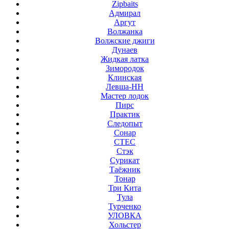
Zipbaits
Адмирал
Аргут
Волжанка
Волжские джиги
Дунаев
Жидкая латка
Зимородок
Клинская
Левша-НН
Мастер лодок
Пирс
Практик
Следопыт
Сонар
СТЕС
Стэк
Сурикат
Таёжник
Тонар
Три Кита
Тула
Турченко
УЛОВКА
Хольстер