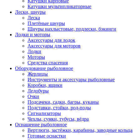
Катушки карповые
Катушки мультипликаторные
Лески, шнуры
Леска
Плетёные шнуры
Шнуры нахлыстовые, подлески, бэкинги
Лодки и моторы
Аксессуары для лодок
Аксессуары для моторов
Лодки
Моторы
Средства спасения
Оборудование рыболовное
Жерлицы
Инструменты и аксессуары рыболовные
Коробки, ящики
Ледобуры
Очки
Подсачеки, садки, багры, куканы
Подставки, стойки, род-поды
Сигнализаторы
Чехлы, сумки, тубусы, вёдра
Оснащение рыболовное
Вертлюги, застёжки, карабины, заводные кольца
Готовые оснастки