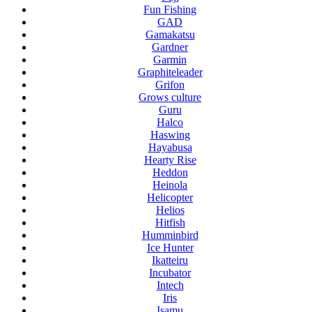
Fun Fishing
GAD
Gamakatsu
Gardner
Garmin
Graphiteleader
Grifon
Grows culture
Guru
Halco
Haswing
Hayabusa
Hearty Rise
Heddon
Heinola
Helicopter
Helios
Hitfish
Humminbird
Ice Hunter
Ikatteiru
Incubator
Intech
Iris
Isamu