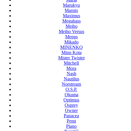
Marukyu
Maruto
Maximus
Megabass
Meiho
Meiho Versus
Mepps
Mikado
MINENKO
Minn Kota
Mister Twister
Mitchell
Mora
Nash
Nautilus
Norstream
O.S.P.
Okuma
Optimus
Osprey
Owner
Panacea
Penn
Plano