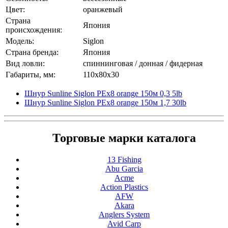
Цвет:
оранжевый
Страна
Япония
происхождения:
Модель:
Siglon
Страна бренда:
Япония
Вид ловли:
спиннинговая / донная / фидерная
Габариты, мм:
110x80x30
Шнур Sunline Siglon PEх8 orange 150м 0,3 5lb
Шнур Sunline Siglon PEх8 orange 150м 1,7 30lb
Торговые марки каталога
13 Fishing
Abu Garcia
Acme
Action Plastics
AFW
Akara
Anglers System
Avid Carp