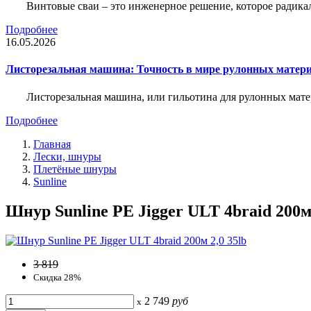
Винтовые сваи – это инженерное решение, которое радика
Подробнее
16.05.2026
Листорезальная машина: Точность в мире рулонных матер
Листорезальная машина, или гильотина для рулонных мат
Подробнее
Главная
Лески, шнуры
Плетёные шнуры
Sunline
Шнур Sunline PE Jigger ULT 4braid 200м 
3 819
Скидка 28%
2 749
руб
x