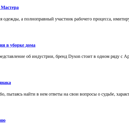
 Мастера
для одежды, а полноправный участник рабочего процесса, имит
ия в уборке дома
редставление об индустрии, бренд Dyson стоит в одном ряду с Ap
диака
о, пытаясь найти в нем ответы на свои вопросы о судьбе, харак
нию