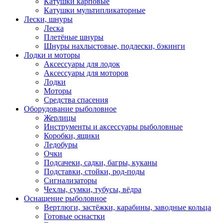
Катушки карповые
Катушки мультипликаторные
Лески, шнуры
Леска
Плетёные шнуры
Шнуры нахлыстовые, подлески, бэкинги
Лодки и моторы
Аксессуары для лодок
Аксессуары для моторов
Лодки
Моторы
Средства спасения
Оборудование рыболовное
Жерлицы
Инструменты и аксессуары рыболовные
Коробки, ящики
Ледобуры
Очки
Подсачеки, садки, багры, куканы
Подставки, стойки, род-поды
Сигнализаторы
Чехлы, сумки, тубусы, вёдра
Оснащение рыболовное
Вертлюги, застёжки, карабины, заводные кольца
Готовые оснастки