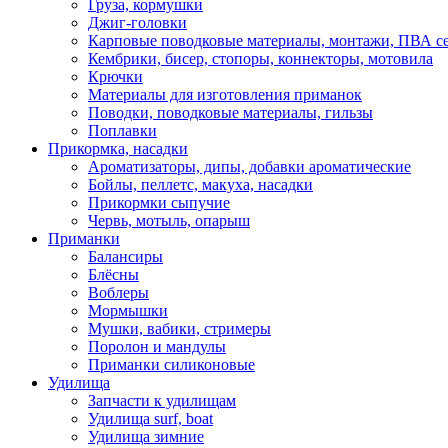
Груза, кормушки
Джиг-головки
Карповые поводковые материалы, монтажи, ПВА се
Кембрики, бисер, стопоры, коннекторы, мотовила
Крючки
Материалы для изготовления приманок
Поводки, поводковые материалы, гильзы
Поплавки
Прикормка, насадки
Ароматизаторы, дипы, добавки ароматические
Бойлы, пеллетс, макуха, насадки
Прикормки сыпучие
Червь, мотыль, опарыш
Приманки
Балансиры
Блёсны
Воблеры
Мормышки
Мушки, вабики, стримеры
Поролон и мандулы
Приманки силиконовые
Удилища
Запчасти к удилищам
Удилища surf, boat
Удилища зимние