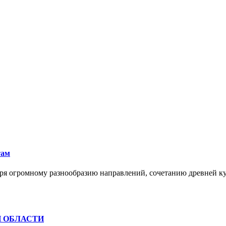
там
ря огромному разнообразию направлений, сочетанию древней к
Й ОБЛАСТИ