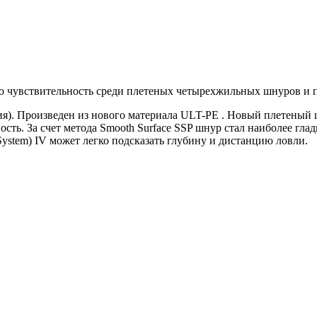
чувствительность среди плетеных четырехжильных шнуров и пр
я). Произведен из нового материала ULT-PE . Новый плетеный 
ть. За счет метода Smooth Surface SSP шнур стал наиболее гл
System) IV может легко подсказать глубину и дистанцию ловли.