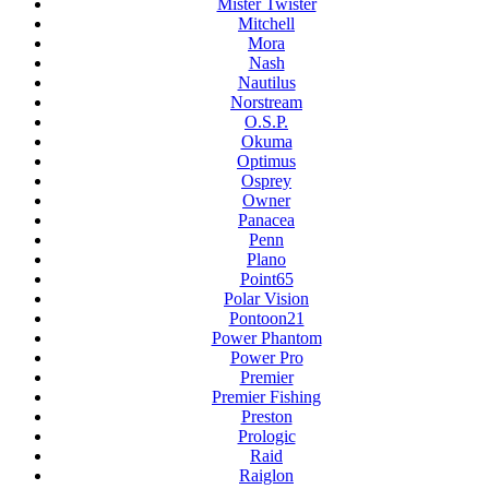
Mister Twister
Mitchell
Mora
Nash
Nautilus
Norstream
O.S.P.
Okuma
Optimus
Osprey
Owner
Panacea
Penn
Plano
Point65
Polar Vision
Pontoon21
Power Phantom
Power Pro
Premier
Premier Fishing
Preston
Prologic
Raid
Raiglon