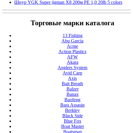
Шнур YGK Super jigman X8 200м PE 1,0 20lb 5 colors
Торговые марки каталога
13 Fishing
Abu Garcia
Acme
Action Plastics
AFW
Akara
Anglers System
Avid Carp
Axis
Bait Breath
Balzer
Banax
Baofeng
Bass Assasin
Berkley
Black Side
Blue Fox
Boat Master
Boatsman