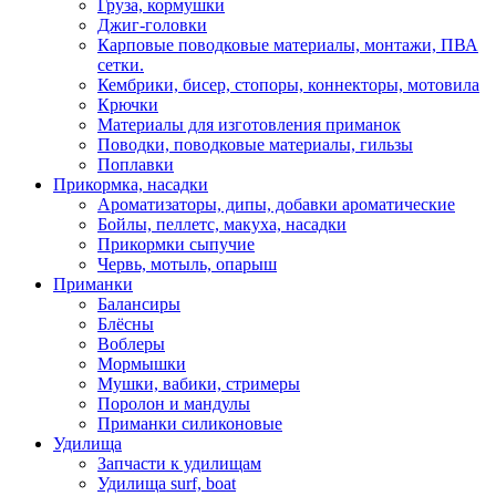
Груза, кормушки
Джиг-головки
Карповые поводковые материалы, монтажи, ПВА
сетки.
Кембрики, бисер, стопоры, коннекторы, мотовила
Крючки
Материалы для изготовления приманок
Поводки, поводковые материалы, гильзы
Поплавки
Прикормка, насадки
Ароматизаторы, дипы, добавки ароматические
Бойлы, пеллетс, макуха, насадки
Прикормки сыпучие
Червь, мотыль, опарыш
Приманки
Балансиры
Блёсны
Воблеры
Мормышки
Мушки, вабики, стримеры
Поролон и мандулы
Приманки силиконовые
Удилища
Запчасти к удилищам
Удилища surf, boat