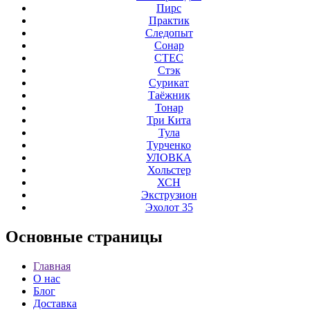
Пирс
Практик
Следопыт
Сонар
СТЕС
Стэк
Сурикат
Таёжник
Тонар
Три Кита
Тула
Турченко
УЛОВКА
Хольстер
ХСН
Экструзион
Эхолот 35
Основные
страницы
Главная
О нас
Блог
Доставка