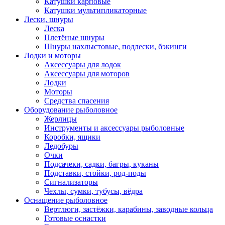
Катушки карповые
Катушки мультипликаторные
Лески, шнуры
Леска
Плетёные шнуры
Шнуры нахлыстовые, подлески, бэкинги
Лодки и моторы
Аксессуары для лодок
Аксессуары для моторов
Лодки
Моторы
Средства спасения
Оборудование рыболовное
Жерлицы
Инструменты и аксессуары рыболовные
Коробки, ящики
Ледобуры
Очки
Подсачеки, садки, багры, куканы
Подставки, стойки, род-поды
Сигнализаторы
Чехлы, сумки, тубусы, вёдра
Оснащение рыболовное
Вертлюги, застёжки, карабины, заводные кольца
Готовые оснастки