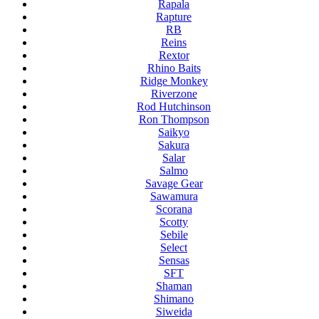
Rapala
Rapture
RB
Reins
Rextor
Rhino Baits
Ridge Monkey
Riverzone
Rod Hutchinson
Ron Thompson
Saikyo
Sakura
Salar
Salmo
Savage Gear
Sawamura
Scorana
Scotty
Sebile
Select
Sensas
SFT
Shaman
Shimano
Siweida