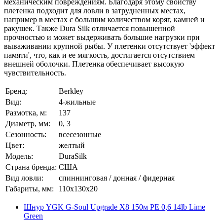
механическим повреждениям. Благодаря этому свойству
плетенка подходит для ловли в затрудненных местах,
например в местах с большим количеством коряг, камней и
ракушек. Также Dura Silk отличается повышенной
прочностью и может выдерживать большие нагрузки при
вываживании крупной рыбы. У плетенки отсутствует 'эффект
памяти', что, как и ее мягкость, достигается отсутствием
внешней оболочки. Плетенка обеспечивает высокую
чувствительность.
Бренд:
Berkley
Вид:
4-жильные
Размотка, м:
137
Диаметр, мм:
0, 3
Сезонность:
всесезонные
Цвет:
желтый
Модель:
DuraSilk
Страна бренда:
США
Вид ловли:
спиннинговая / донная / фидерная
Габариты, мм:
110x130x20
Шнур YGK G-Soul Upgrade X8 150м PE 0,6 14lb Lime
Green