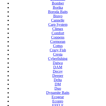
Bomber
Borika
Boroda Baits
Bravo
Cannelle
Carp System
Climax
Comfort
Coppens
Cormoran
Cottus
Crazy Fish
Cresta
Cyberfishing
Daiwa
DAM
Decoy
Deeper
Delta
DM
Duo
Dynamite Baits
Ecogear
Ecopro
EFELE