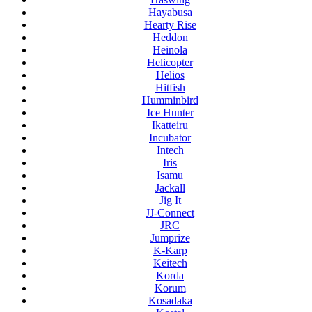
Hayabusa
Hearty Rise
Heddon
Heinola
Helicopter
Helios
Hitfish
Humminbird
Ice Hunter
Ikatteiru
Incubator
Intech
Iris
Isamu
Jackall
Jig It
JJ-Connect
JRC
Jumprize
K-Karp
Keitech
Korda
Korum
Kosadaka