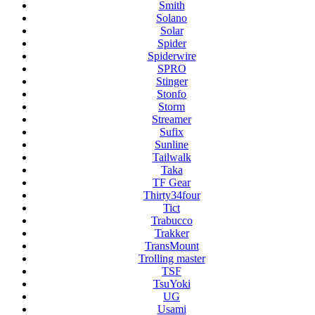
Smith
Solano
Solar
Spider
Spiderwire
SPRO
Stinger
Stonfo
Storm
Streamer
Sufix
Sunline
Tailwalk
Taka
TF Gear
Thirty34four
Tict
Trabucco
Trakker
TransMount
Trolling master
TSF
TsuYoki
UG
Usami