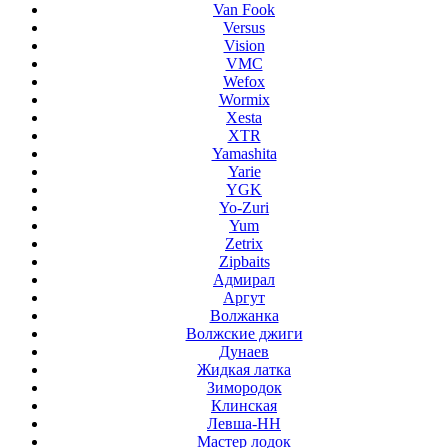
Van Fook
Versus
Vision
VMC
Wefox
Wormix
Xesta
XTR
Yamashita
Yarie
YGK
Yo-Zuri
Yum
Zetrix
Zipbaits
Адмирал
Аргут
Волжанка
Волжские джиги
Дунаев
Жидкая латка
Зимородок
Клинская
Левша-НН
Мастер лодок