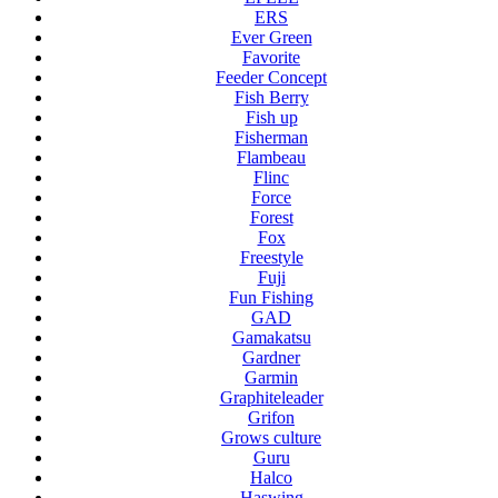
ERS
Ever Green
Favorite
Feeder Concept
Fish Berry
Fish up
Fisherman
Flambeau
Flinc
Force
Forest
Fox
Freestyle
Fuji
Fun Fishing
GAD
Gamakatsu
Gardner
Garmin
Graphiteleader
Grifon
Grows culture
Guru
Halco
Haswing