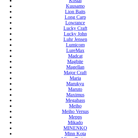
Kostal
Kuusamo
Lion Baits
Long Carp
Lowrance
Lucky Craft
Lucky John
Luhr Jensen
Lumicom
LureMax
Madcat
Magbite
Magellan
Major Craft
Maria
Marukyu
Maruto
Maximus
Megabass
Meiho
Meiho Versus
Mepps
Mikado
MINENKO
Minn Kota